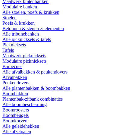
Maatwerk buitenbanken
Modulaire banken
Alle stoelen, poefs & krukken
Stoelen
Poefs & krukken
Betonnen & stenen zitelementen
Alle tribunebanken
Alle picknicksets & tafels
Picknicksets
Tafels
Maatwerk picknicksets
Modulaire picknicksets
Barbecues
Alle afvalbakken & peukendovers
Afvalbakken
Peukendovers
Alle plantenbakken & boombakken
Boombakken
Plantenbak-zitbank combinaties
Alle boombescherming
Boomroosters
Boombeugels
Boomkorven
Alle geleidehekken
Alle afzetpalen