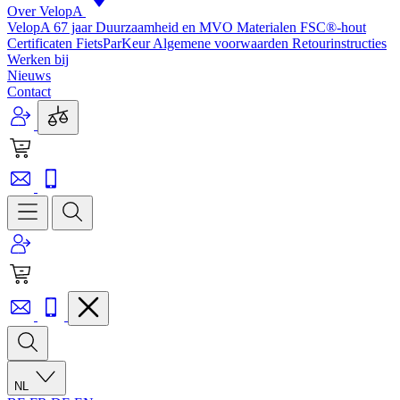
Over VelopA
VelopA 67 jaar
Duurzaamheid en MVO
Materialen
FSC®-hout
Certificaten
FietsParKeur
Algemene voorwaarden
Retourinstructies
Werken bij
Nieuws
Contact
NL