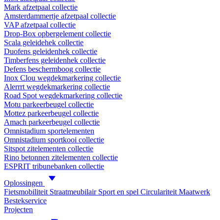
Mark afzetpaal collectie
Amsterdammertje afzetpaal collectie
VAP afzetpaal collectie
Drop-Box opbergelement collectie
Scala geleidehek collectie
Duofens geleidenhek collectie
Timberfens geleidenhek collectie
Defens beschermboog collectie
Inox Clou wegdekmarkering collectie
Alerrrt wegdekmarkering collectie
Road Spot wegdekmarkering collectie
Motu parkeerbeugel collectie
Mottez parkeerbeugel collectie
Amach parkeerbeugel collectie
Omnistadium sportelementen
Omnistadium sportkooi collectie
Sitspot zitelementen collectie
Rino betonnen zitelementen collectie
ESPRIT tribunebanken collectie
Oplossingen
Fietsmobiliteit
Straatmeubilair
Sport en spel
Circulariteit
Maatwerk
Bestekservice
Projecten