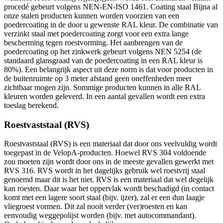
procedé gebeurt volgens NEN-EN-ISO 1461. Coating staal Bijna al
onze stalen producten kunnen worden voorzien van een
poedercoating in de door u gewenste RAL kleur. De combinatie van
verzinkt staal met poedercoating zorgt voor een extra lange
bescherming tegen roestvorming. Het aanbrengen van de
poedercoating op het zinkwerk gebeurt volgens NEN 5254 (de
standaard glansgraad van de poedercoating in een RAL kleur is
80%). Een belangrijk aspect uit deze norm is dat voor producten in
de buitenruimte op 3 meter afstand geen oneffenheden meer
zichtbaar mogen zijn. Sommige producten kunnen in alle RAL
kleuren worden geleverd. In een aantal gevallen wordt een extra
toeslag berekend.
Roestvaststaal (RVS)
Roestvaststaal (RVS) is een materiaal dat door ons veelvuldig wordt
toegepast in de VelopA-producten. Hoewel RVS 304 voldoende
zou moeten zijn wordt door ons in de meeste gevallen gewerkt met
RVS 316. RVS wordt in het dagelijks gebruik wel roestvrij staal
genoemd maar dit is het niet. RVS is een materiaal dat wel degelijk
kan roesten. Daar waar het oppervlak wordt beschadigd (in contact
komt met een lagere soort staal (bijv. ijzer), zal er een dun laagje
vliegroest vormen. Dit zal nooit verder (ver)roesten en kan
eenvoudig weggepolijst worden (bijv. met autocommandant).