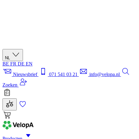
NL
BE
FR
DE
EN
Nieuwsbrief
071 541 03 21
info@velopa.nl
Zoeken
Producten