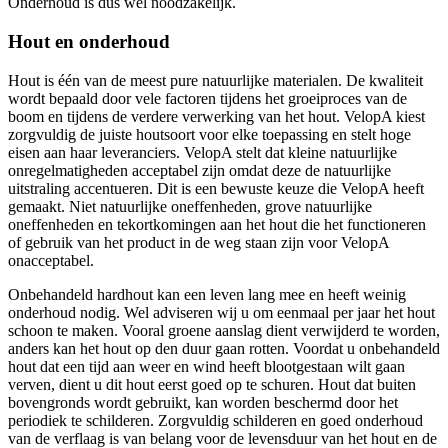
Onderhoud is dus wel noodzakelijk.
Hout en onderhoud
Hout is één van de meest pure natuurlijke materialen. De kwaliteit
wordt bepaald door vele factoren tijdens het groeiproces van de
boom en tijdens de verdere verwerking van het hout. VelopA kiest
zorgvuldig de juiste houtsoort voor elke toepassing en stelt hoge
eisen aan haar leveranciers. VelopA stelt dat kleine natuurlijke
onregelmatigheden acceptabel zijn omdat deze de natuurlijke
uitstraling accentueren. Dit is een bewuste keuze die VelopA heeft
gemaakt. Niet natuurlijke oneffenheden, grove natuurlijke
oneffenheden en tekortkomingen aan het hout die het functioneren
of gebruik van het product in de weg staan zijn voor VelopA
onacceptabel.
Onbehandeld hardhout kan een leven lang mee en heeft weinig
onderhoud nodig. Wel adviseren wij u om eenmaal per jaar het hout
schoon te maken. Vooral groene aanslag dient verwijderd te worden,
anders kan het hout op den duur gaan rotten. Voordat u onbehandeld
hout dat een tijd aan weer en wind heeft blootgestaan wilt gaan
verven, dient u dit hout eerst goed op te schuren. Hout dat buiten
bovengronds wordt gebruikt, kan worden beschermd door het
periodiek te schilderen. Zorgvuldig schilderen en goed onderhoud
van de verflaag is van belang voor de levensduur van het hout en de