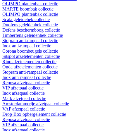
OLIMPO plantenbak collectie
MARTE boombak collectie
OLIMPO plantenbak collectie
Scala geleidehek collectie
Duofens geleidenhek collectie
Defens beschermboog collectie
Timberfens geleidenhek collectie
Stopram anti-rampaal collectie
Inox anti-rampaal collectie
Corona boombeugels collectie
Sitspot afzetelementen collectie
Rino afzetelementen collectie
Onda afzetelementen collectie
Stopram anti-rampaal collectie
Inox anti-rampaal collectie
Reposa afzetpaal collectie
VIP afzetpaal collectie
Inox afzetpaal collectie
Mark afzetpaal collectie
Amsterdammertje afzetpaal collectie
VAP afzetpaal collectie
Drop-Box opbergelement collectie
Reposa afzetpaal collectie
VIP afzetpaal collectie
Inox afzetpaal collectie