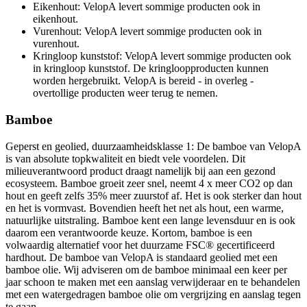
Eikenhout: VelopA levert sommige producten ook in
eikenhout.
Vurenhout: VelopA levert sommige producten ook in
vurenhout.
Kringloop kunststof: VelopA levert sommige producten ook
in kringloop kunststof. De kringloopproducten kunnen
worden hergebruikt. VelopA is bereid - in overleg -
overtollige producten weer terug te nemen.
Bamboe
Geperst en geolied, duurzaamheidsklasse 1: De bamboe van VelopA
is van absolute topkwaliteit en biedt vele voordelen. Dit
milieuverantwoord product draagt namelijk bij aan een gezond
ecosysteem. Bamboe groeit zeer snel, neemt 4 x meer CO2 op dan
hout en geeft zelfs 35% meer zuurstof af. Het is ook sterker dan hout
en het is vormvast. Bovendien heeft het net als hout, een warme,
natuurlijke uitstraling. Bamboe kent een lange levensduur en is ook
daarom een verantwoorde keuze. Kortom, bamboe is een
volwaardig alternatief voor het duurzame FSC® gecertificeerd
hardhout. De bamboe van VelopA is standaard geolied met een
bamboe olie. Wij adviseren om de bamboe minimaal een keer per
jaar schoon te maken met een aanslag verwijderaar en te behandelen
met een watergedragen bamboe olie om vergrijzing en aanslag tegen
te gaan.