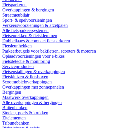
Fietsparkeren
Overkappingen & bergingen
Straatmeubilair
Sport- & spelvoorzieningen
Verkeersvoorzieningen & afzetpalen
Alle fietsparkeersystemen
Fietsenrekken & fietsklemmen
Dubbellaags & compact fietsparkeren
Fietsleunhekken
Parkeerbeugels voor bakfietsen, scooters & motoren
Oplaadvoorzieningen voor e-bikes
Fietsdetectie & monitoring
Serviceproducten
Fietsenstallingen & overkappingen
Fietskluizen & fietsboxen
Scootmobieloverkappingen
Overkappingen met zonnepanelen
Bergingen
Maatwerk overkappingen
Alle overkappingen & bergingen
Buitenbanken
Stoelen, poefs & krukken
Zitelementen
Tribunebanken