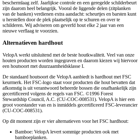
beschermlaag zelf. Jaarlijkse controle en een geregelde schilderbeurt
zijn daarom heel belangrijk. Vooral de liggende delen (zitplanken
van de banken) verdienen extra aandacht: scheurtjes en barsten kunt
u herstellen door de plek plaatselijk op te schuren en over te
schilderen. Wij adviseren om geverfd hout elke 2 jaar van een
nieuwe verflaag te voorzien.
Alternatieven hardhout
VelopA werkt uitsluitend met de beste houtkwaliteit. Veel van onze
houten producten worden ingegraven en daarom kiezen wij hiervoor
een houtsoort met duurzaamheidsklasse I.
De standaard houtsoort die VelopA aanbiedt is hardhout met FSC
keurmerk. Het FSC-logo staat voor producten die hout bevatten dat
afkomstig is uit verantwoord beheerde bossen die onafhankelijk zijn
gecertificeerd volgens de regels van FSC. ©1996 Forest
Stewardship Council, A.C. (CU-COC-008531). VelopA is hier een
groot voorstander van en is inmiddels gecertificeerd FSC-leverancier
(CU-COC-008531).
Op dit moment zijn er vier alternatieven voor het FSC hardhout:
Bamboe: VelopA levert sommige producten ook met
bamboeplanken.