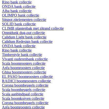
Rino bank collectie
ONDA bank collectie
Alba bank collectie
OLIMPO bank collectie
Sitspot zitelementen collectie
SOLID bank collectie
CLIMB plantenbak met zitrand collectie
Omnidunk dug-out collectie
Calidum Light bank collectie
Calidum Redesign bank collectie
ONDA bank collectie
Rino bank collectie
Timberstyle bank collectie
Vivanti ouderenbank collectie
Scala boomroosters collectie
Aréa boomroosters collectie
Ghisa boomroosters collectie
EL PASO boomroosters collectie
RADICI boomroosters collectie
Corona boombeugels collectie
Scala boombeugels collectie
Scala aanbindpaal collectie
Scala boomkorven collectie
Corona boombeugels collectie
Aréa boomroosters collectie