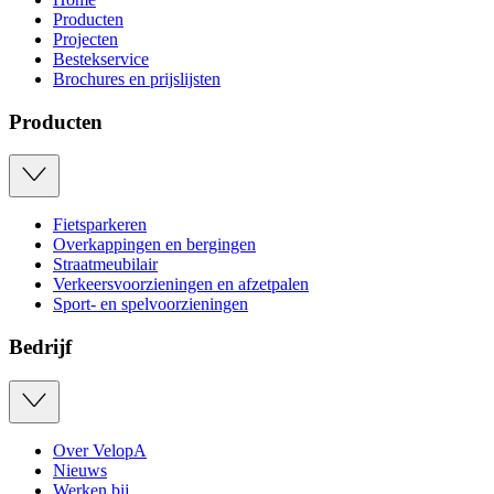
Producten
Projecten
Bestekservice
Brochures en prijslijsten
Producten
Fietsparkeren
Overkappingen en bergingen
Straatmeubilair
Verkeersvoorzieningen en afzetpalen
Sport- en spelvoorzieningen
Bedrijf
Over VelopA
Nieuws
Werken bij