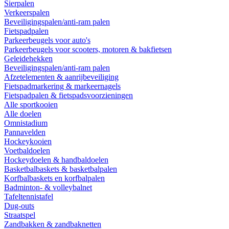
Sierpalen
Verkeerspalen
Beveiligingspalen/anti-ram palen
Fietspadpalen
Parkeerbeugels voor auto's
Parkeerbeugels voor scooters, motoren & bakfietsen
Geleidehekken
Beveiligingspalen/anti-ram palen
Afzetelementen & aanrijbeveiliging
Fietspadmarkering & markeernagels
Fietspadpalen & fietspadsvoorzieningen
Alle sportkooien
Alle doelen
Omnistadium
Pannavelden
Hockeykooien
Voetbaldoelen
Hockeydoelen & handbaldoelen
Basketbalbaskets & basketbalpalen
Korfbalbaskets en korfbalpalen
Badminton- & volleybalnet
Tafeltennistafel
Dug-outs
Straatspel
Zandbakken & zandbaknetten