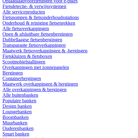
Oplaadlaadvoorzieningen voor e-bikes
Fietsdetectie- & verwijssystemen
Alle serviceproducten
Fietspompen & fietsonderhoudsstations
Onderhoud & reiniging fietsenrekken
Alle fietsoverkappingen
Open & afsluitbare fietsenbergingen
Dubbellaagse fietsenbergingen
Transparante fietsoverkappingen
Maatwerk fietsoverkappingen & -bergingen
Fietskluizen & fietsboxen
Scootmobielstallingen
Overkappingen met zonnepanelen
Bergingen
Containerbergingen
Maatwerk overkappingen & bergingen
Alle overkappingen & bergingen
Alle buitenbanken
Populaire banken
Design banken
Loungebanken
Boombanken
Muurbanken
Ouderenbanken
Smart banken