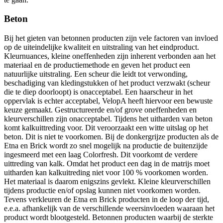
Beton
Bij het gieten van betonnen producten zijn vele factoren van invloed
op de uiteindelijke kwaliteit en uitstraling van het eindproduct.
Kleurnuances, kleine oneffenheden zijn inherent verbonden aan het
materiaal en de productiemethode en geven het product een
natuurlijke uitstraling. Een scheur die leidt tot verwonding,
beschadiging van kledingstukken of het product verzwakt (scheur
die te diep doorloopt) is onacceptabel. Een haarscheur in het
oppervlak is echter acceptabel, VelopA heeft hiervoor een bewuste
keuze gemaakt. Gestructureerde en/of grove oneffenheden en
kleurverschillen zijn onacceptabel. Tijdens het uitharden van beton
komt kalkuittreding voor. Dit veroorzaakt een witte uitslag op het
beton. Dit is niet te voorkomen. Bij de donkergrijze producten als de
Etna en Brick wordt zo snel mogelijk na productie de buitenzijde
ingesmeerd met een laag Colorfresh. Dit voorkomt de verdere
uittreding van kalk. Omdat het product een dag in de matrijs moet
uitharden kan kalkuitreding niet voor 100 % voorkomen worden.
Het materiaal is daarom enigszins gevlekt. Kleine kleurverschillen
tijdens productie en/of opslag kunnen niet voorkomen worden.
Tevens verkleuren de Etna en Brick producten in de loop der tijd,
e.e.a. afhankelijk van de verschillende weersinvloeden waaraan het
product wordt blootgesteld. Betonnen producten waarbij de sterkte