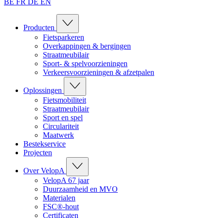
BE
FR
DE
EN
Producten
Fietsparkeren
Overkappingen & bergingen
Straatmeubilair
Sport- & spelvoorzieningen
Verkeersvoorzieningen & afzetpalen
Oplossingen
Fietsmobiliteit
Straatmeubilair
Sport en spel
Circulariteit
Maatwerk
Bestekservice
Projecten
Over VelopA
VelopA 67 jaar
Duurzaamheid en MVO
Materialen
FSC®-hout
Certificaten