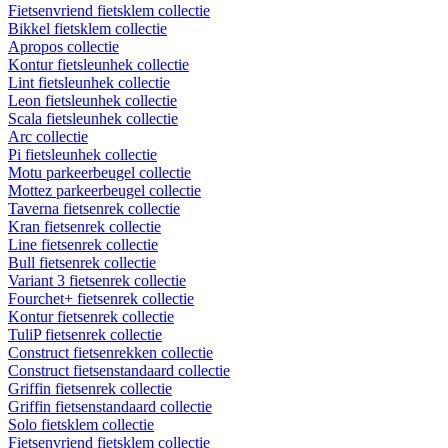
Fietsenvriend fietsklem collectie
Bikkel fietsklem collectie
Apropos collectie
Kontur fietsleunhek collectie
Lint fietsleunhek collectie
Leon fietsleunhek collectie
Scala fietsleunhek collectie
Arc collectie
Pi fietsleunhek collectie
Motu parkeerbeugel collectie
Mottez parkeerbeugel collectie
Taverna fietsenrek collectie
Kran fietsenrek collectie
Line fietsenrek collectie
Bull fietsenrek collectie
Variant 3 fietsenrek collectie
Fourchet+ fietsenrek collectie
Kontur fietsenrek collectie
TuliP fietsenrek collectie
Construct fietsenrekken collectie
Construct fietsenstandaard collectie
Griffin fietsenrek collectie
Griffin fietsenstandaard collectie
Solo fietsklem collectie
Fietsenvriend fietsklem collectie