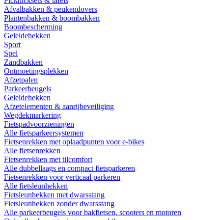
Picknicksets & tafels
Afvalbakken & peukendovers
Plantenbakken & boombakken
Boombescherming
Geleidehekken
Sport
Spel
Zandbakken
Ontmoetingsplekken
Afzetpalen
Parkeerbeugels
Geleidehekken
Afzetelementen & aanrijbeveiliging
Wegdekmarkering
Fietspadvoorzieningen
Alle fietsparkeersystemen
Fietsenrekken met oplaadpunten voor e-bikes
Alle fietsenrekken
Fietsenrekken met tilcomfort
Alle dubbellaags en compact fietsparkeren
Fietsenrekken voor verticaal parkeren
Alle fietsleunhekken
Fietsleunhekken met dwarsstang
Fietsleunhekken zonder dwarsstang
Alle parkeerbeugels voor bakfietsen, scooters en motoren