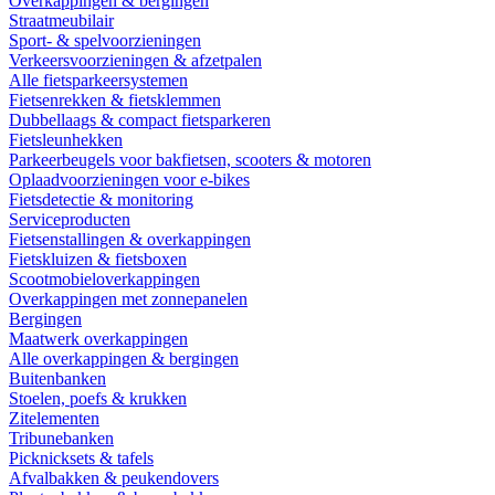
Overkappingen & bergingen
Straatmeubilair
Sport- & spelvoorzieningen
Verkeersvoorzieningen & afzetpalen
Alle fietsparkeersystemen
Fietsenrekken & fietsklemmen
Dubbellaags & compact fietsparkeren
Fietsleunhekken
Parkeerbeugels voor bakfietsen, scooters & motoren
Oplaadvoorzieningen voor e-bikes
Fietsdetectie & monitoring
Serviceproducten
Fietsenstallingen & overkappingen
Fietskluizen & fietsboxen
Scootmobieloverkappingen
Overkappingen met zonnepanelen
Bergingen
Maatwerk overkappingen
Alle overkappingen & bergingen
Buitenbanken
Stoelen, poefs & krukken
Zitelementen
Tribunebanken
Picknicksets & tafels
Afvalbakken & peukendovers