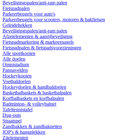
Beveiligingspalen/anti-ram palen
Fietspadpalen
Parkeerbeugels voor auto's
Parkeerbeugels voor scooters, motoren & bakfietsen
Geleidehekken
Beveiligingspalen/anti-ram palen
Afzetelementen & aanrijbeveiliging
Fietspadmarkering & markeernagels
Fietspadpalen & fietspadsvoorzieningen
Alle sportkooien
Alle doelen
Omnistadium
Pannavelden
Hockeykooien
Voetbaldoelen
Hockeydoelen & handbaldoelen
Basketbalbaskets & basketbalpalen
Korfbalbaskets en korfbalpalen
Badminton- & volleybalnet
Tafeltennistafel
Dug-outs
Straatspel
Zandbakken & zandbaknetten
JOP's & hangplekken
Zitelementen