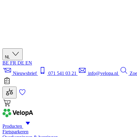
NL
BE
FR
DE
EN
Nieuwsbrief
071 541 03 21
info@velopa.nl
Zo
Producten
Fietsparkeren