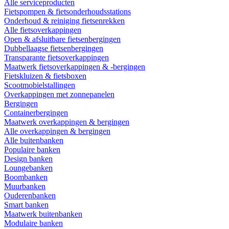
Alle serviceproducten
Fietspompen & fietsonderhoudsstations
Onderhoud & reiniging fietsenrekken
Alle fietsoverkappingen
Open & afsluitbare fietsenbergingen
Dubbellaagse fietsenbergingen
Transparante fietsoverkappingen
Maatwerk fietsoverkappingen & -bergingen
Fietskluizen & fietsboxen
Scootmobielstallingen
Overkappingen met zonnepanelen
Bergingen
Containerbergingen
Maatwerk overkappingen & bergingen
Alle overkappingen & bergingen
Alle buitenbanken
Populaire banken
Design banken
Loungebanken
Boombanken
Muurbanken
Ouderenbanken
Smart banken
Maatwerk buitenbanken
Modulaire banken