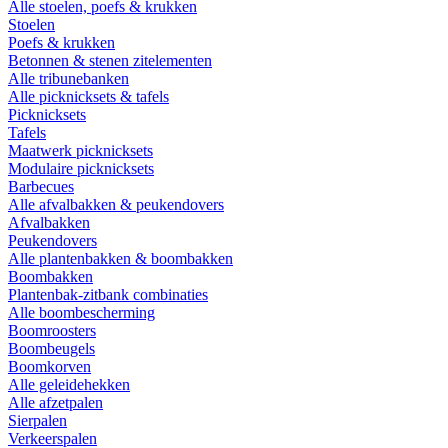
Alle stoelen, poefs & krukken
Stoelen
Poefs & krukken
Betonnen & stenen zitelementen
Alle tribunebanken
Alle picknicksets & tafels
Picknicksets
Tafels
Maatwerk picknicksets
Modulaire picknicksets
Barbecues
Alle afvalbakken & peukendovers
Afvalbakken
Peukendovers
Alle plantenbakken & boombakken
Boombakken
Plantenbak-zitbank combinaties
Alle boombescherming
Boomroosters
Boombeugels
Boomkorven
Alle geleidehekken
Alle afzetpalen
Sierpalen
Verkeerspalen