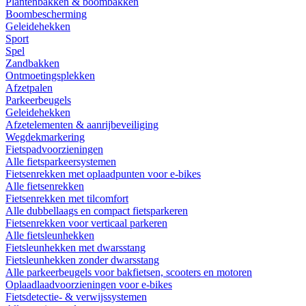
Plantenbakken & boombakken
Boombescherming
Geleidehekken
Sport
Spel
Zandbakken
Ontmoetingsplekken
Afzetpalen
Parkeerbeugels
Geleidehekken
Afzetelementen & aanrijbeveiliging
Wegdekmarkering
Fietspadvoorzieningen
Alle fietsparkeersystemen
Fietsenrekken met oplaadpunten voor e-bikes
Alle fietsenrekken
Fietsenrekken met tilcomfort
Alle dubbellaags en compact fietsparkeren
Fietsenrekken voor verticaal parkeren
Alle fietsleunhekken
Fietsleunhekken met dwarsstang
Fietsleunhekken zonder dwarsstang
Alle parkeerbeugels voor bakfietsen, scooters en motoren
Oplaadlaadvoorzieningen voor e-bikes
Fietsdetectie- & verwijssystemen