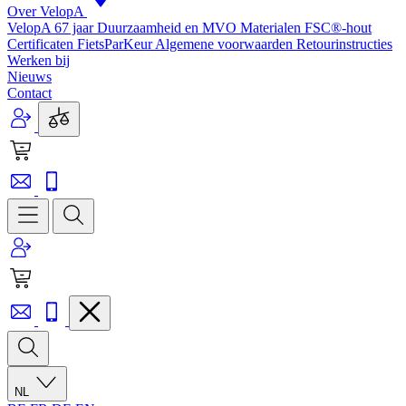
Over VelopA
VelopA 67 jaar
Duurzaamheid en MVO
Materialen
FSC®-hout
Certificaten
FietsParKeur
Algemene voorwaarden
Retourinstructies
Werken bij
Nieuws
Contact
NL