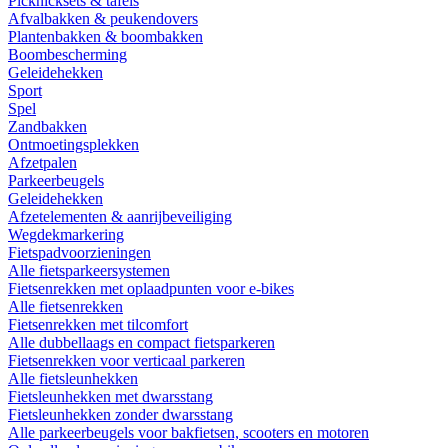
Picknicksets & tafels
Afvalbakken & peukendovers
Plantenbakken & boombakken
Boombescherming
Geleidehekken
Sport
Spel
Zandbakken
Ontmoetingsplekken
Afzetpalen
Parkeerbeugels
Geleidehekken
Afzetelementen & aanrijbeveiliging
Wegdekmarkering
Fietspadvoorzieningen
Alle fietsparkeersystemen
Fietsenrekken met oplaadpunten voor e-bikes
Alle fietsenrekken
Fietsenrekken met tilcomfort
Alle dubbellaags en compact fietsparkeren
Fietsenrekken voor verticaal parkeren
Alle fietsleunhekken
Fietsleunhekken met dwarsstang
Fietsleunhekken zonder dwarsstang
Alle parkeerbeugels voor bakfietsen, scooters en motoren