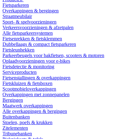
Fietsparkeren
Overkappingen & bergingen
Straatmeubilair
Sport- & spelvoorzieningen
Verkeersvoorzieningen & afzetpalen
Alle fietsparkeersystemen
Fietsenrekken & fietsklemmen
Dubbellaags & compact fietsparkeren
Fietsleunhekken
Parkeerbeugels voor bakfietsen, scooters & motoren
Oplaadvoorzieningen voor e-bikes
Fietsdetectie & monitoring
Serviceproducten
Fietsenstallingen & overkappingen
Fietskluizen & fietsboxen
Scootmobieloverkappingen
Overkappingen met zonnepanelen
Bergingen
Maatwerk overkappingen
Alle overkappingen & bergingen
Buitenbanken
Stoelen, poefs & krukken
Zitelementen
Tribunebanken