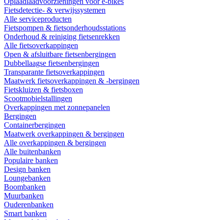
Oplaadlaadvoorzieningen voor e-bikes
Fietsdetectie- & verwijssystemen
Alle serviceproducten
Fietspompen & fietsonderhoudsstations
Onderhoud & reiniging fietsenrekken
Alle fietsoverkappingen
Open & afsluitbare fietsenbergingen
Dubbellaagse fietsenbergingen
Transparante fietsoverkappingen
Maatwerk fietsoverkappingen & -bergingen
Fietskluizen & fietsboxen
Scootmobielstallingen
Overkappingen met zonnepanelen
Bergingen
Containerbergingen
Maatwerk overkappingen & bergingen
Alle overkappingen & bergingen
Alle buitenbanken
Populaire banken
Design banken
Loungebanken
Boombanken
Muurbanken
Ouderenbanken
Smart banken