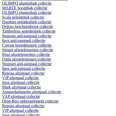
OLIMPO plantenbak collectie
MARTE boombak collectie
OLIMPO plantenbak collectie
Scala geleidehek collectie
Duofens geleidenhek collectie
Defens beschermboog collectie
Timberfens geleidenhek collectie
Stopram anti-rampaal collectie
Inox anti-rampaal collectie
Corona boombeugels collectie
Sitspot afzetelementen collectie
Rino afzetelementen collectie
Onda afzetelementen collectie
Stopram anti-rampaal collectie
Inox anti-rampaal collectie
Reposa afzetpaal collectie
VIP afzetpaal collectie
Inox afzetpaal collectie
Mark afzetpaal collectie
Amsterdammertje afzetpaal collectie
VAP afzetpaal collectie
Drop-Box opbergelement collectie
Reposa afzetpaal collectie
VIP afzetpaal collectie
Inox afzetpaal collectie