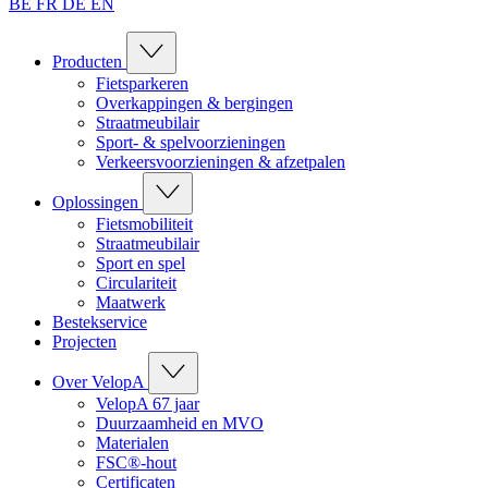
BE
FR
DE
EN
Producten
Fietsparkeren
Overkappingen & bergingen
Straatmeubilair
Sport- & spelvoorzieningen
Verkeersvoorzieningen & afzetpalen
Oplossingen
Fietsmobiliteit
Straatmeubilair
Sport en spel
Circulariteit
Maatwerk
Bestekservice
Projecten
Over VelopA
VelopA 67 jaar
Duurzaamheid en MVO
Materialen
FSC®-hout
Certificaten