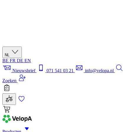
NL
BE
FR
DE
EN
Nieuwsbrief
071 541 03 21
info@velopa.nl
Zoeken
Producten