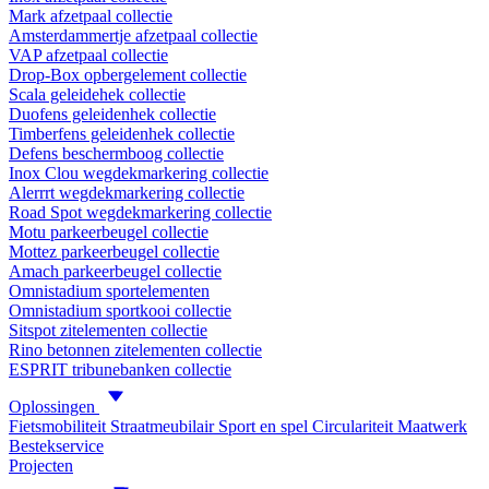
Mark afzetpaal collectie
Amsterdammertje afzetpaal collectie
VAP afzetpaal collectie
Drop-Box opbergelement collectie
Scala geleidehek collectie
Duofens geleidenhek collectie
Timberfens geleidenhek collectie
Defens beschermboog collectie
Inox Clou wegdekmarkering collectie
Alerrrt wegdekmarkering collectie
Road Spot wegdekmarkering collectie
Motu parkeerbeugel collectie
Mottez parkeerbeugel collectie
Amach parkeerbeugel collectie
Omnistadium sportelementen
Omnistadium sportkooi collectie
Sitspot zitelementen collectie
Rino betonnen zitelementen collectie
ESPRIT tribunebanken collectie
Oplossingen
Fietsmobiliteit
Straatmeubilair
Sport en spel
Circulariteit
Maatwerk
Bestekservice
Projecten