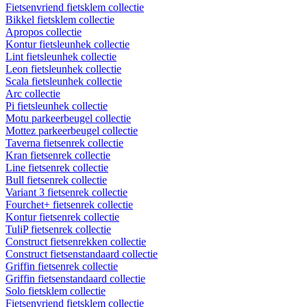
Fietsenvriend fietsklem collectie
Bikkel fietsklem collectie
Apropos collectie
Kontur fietsleunhek collectie
Lint fietsleunhek collectie
Leon fietsleunhek collectie
Scala fietsleunhek collectie
Arc collectie
Pi fietsleunhek collectie
Motu parkeerbeugel collectie
Mottez parkeerbeugel collectie
Taverna fietsenrek collectie
Kran fietsenrek collectie
Line fietsenrek collectie
Bull fietsenrek collectie
Variant 3 fietsenrek collectie
Fourchet+ fietsenrek collectie
Kontur fietsenrek collectie
TuliP fietsenrek collectie
Construct fietsenrekken collectie
Construct fietsenstandaard collectie
Griffin fietsenrek collectie
Griffin fietsenstandaard collectie
Solo fietsklem collectie
Fietsenvriend fietsklem collectie