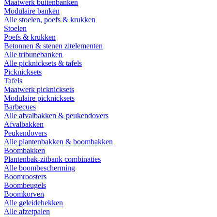
Maatwerk buitenbanken
Modulaire banken
Alle stoelen, poefs & krukken
Stoelen
Poefs & krukken
Betonnen & stenen zitelementen
Alle tribunebanken
Alle picknicksets & tafels
Picknicksets
Tafels
Maatwerk picknicksets
Modulaire picknicksets
Barbecues
Alle afvalbakken & peukendovers
Afvalbakken
Peukendovers
Alle plantenbakken & boombakken
Boombakken
Plantenbak-zitbank combinaties
Alle boombescherming
Boomroosters
Boombeugels
Boomkorven
Alle geleidehekken
Alle afzetpalen