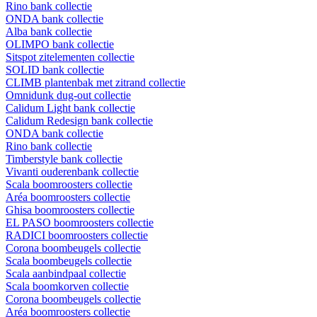
Rino bank collectie
ONDA bank collectie
Alba bank collectie
OLIMPO bank collectie
Sitspot zitelementen collectie
SOLID bank collectie
CLIMB plantenbak met zitrand collectie
Omnidunk dug-out collectie
Calidum Light bank collectie
Calidum Redesign bank collectie
ONDA bank collectie
Rino bank collectie
Timberstyle bank collectie
Vivanti ouderenbank collectie
Scala boomroosters collectie
Aréa boomroosters collectie
Ghisa boomroosters collectie
EL PASO boomroosters collectie
RADICI boomroosters collectie
Corona boombeugels collectie
Scala boombeugels collectie
Scala aanbindpaal collectie
Scala boomkorven collectie
Corona boombeugels collectie
Aréa boomroosters collectie