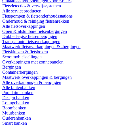
Oplaadlaadvoorzieningen voor e-bikes
Fietsdetectie- & verwijssystemen
Alle serviceproducten
Fietspompen & fietsonderhoudsstations
Onderhoud & reiniging fietsenrekken
Alle fietsoverkappingen
Open & afsluitbare fietsenbergingen
Dubbellaagse fietsenbergingen
Transparante fietsoverkappingen
Maatwerk fietsoverkappingen & -bergingen
Fietskluizen & fietsboxen
Scootmobielstallingen
Overkappingen met zonnepanelen
Bergingen
Containerbergingen
Maatwerk overkappingen & bergingen
Alle overkappingen & bergingen
Alle buitenbanken
Populaire banken
Design banken
Loungebanken
Boombanken
Muurbanken
Ouderenbanken
Smart banken