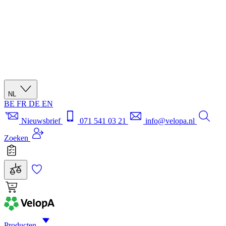
NL
BE
FR
DE
EN
Nieuwsbrief
071 541 03 21
info@velopa.nl
Zoeken
Producten