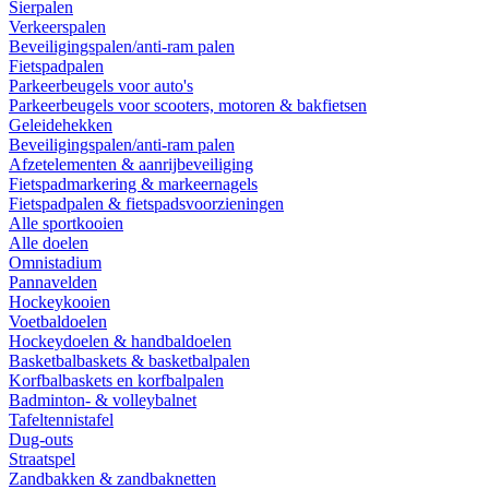
Sierpalen
Verkeerspalen
Beveiligingspalen/anti-ram palen
Fietspadpalen
Parkeerbeugels voor auto's
Parkeerbeugels voor scooters, motoren & bakfietsen
Geleidehekken
Beveiligingspalen/anti-ram palen
Afzetelementen & aanrijbeveiliging
Fietspadmarkering & markeernagels
Fietspadpalen & fietspadsvoorzieningen
Alle sportkooien
Alle doelen
Omnistadium
Pannavelden
Hockeykooien
Voetbaldoelen
Hockeydoelen & handbaldoelen
Basketbalbaskets & basketbalpalen
Korfbalbaskets en korfbalpalen
Badminton- & volleybalnet
Tafeltennistafel
Dug-outs
Straatspel
Zandbakken & zandbaknetten