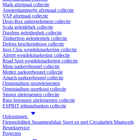
Mark afzetpaal collectie
Amsterdammertje afzetpaal collectie
VAP afzetpaal collectie
Drop-Box opbergelement collectie
Scala geleidehek collectie
Duofens geleidenhek collectie
Timberfens geleidenhek collectie
Defens beschermboog collectie
Inox Clou wegdekmarkering collectie
Alerrrt wegdekmarkering collectie
Road Spot wegdekmarkering collectie
Motu parkeerbeugel collectie
Mottez parkeerbeugel collectie
Amach parkeerbeugel collectie
Omnistadium sportelementen
Omnistadium sportkooi collectie
Sitspot zitelementen collectie
Rino betonnen zitelementen collectie
ESPRIT tribunebanken collectie
Oplossingen
Fietsmobiliteit
Straatmeubilair
Sport en spel
Circulariteit
Maatwerk
Bestekservice
Projecten