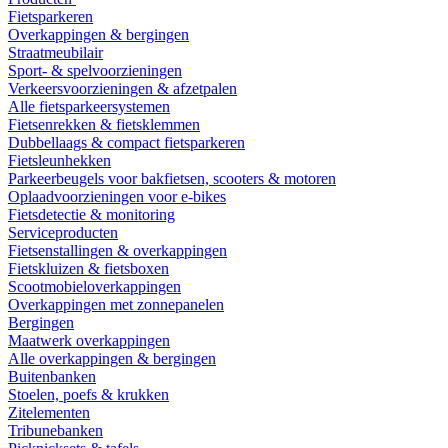
Fietsparkeren
Overkappingen & bergingen
Straatmeubilair
Sport- & spelvoorzieningen
Verkeersvoorzieningen & afzetpalen
Alle fietsparkeersystemen
Fietsenrekken & fietsklemmen
Dubbellaags & compact fietsparkeren
Fietsleunhekken
Parkeerbeugels voor bakfietsen, scooters & motoren
Oplaadvoorzieningen voor e-bikes
Fietsdetectie & monitoring
Serviceproducten
Fietsenstallingen & overkappingen
Fietskluizen & fietsboxen
Scootmobieloverkappingen
Overkappingen met zonnepanelen
Bergingen
Maatwerk overkappingen
Alle overkappingen & bergingen
Buitenbanken
Stoelen, poefs & krukken
Zitelementen
Tribunebanken