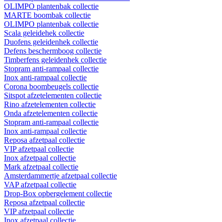
OLIMPO plantenbak collectie
MARTE boombak collectie
OLIMPO plantenbak collectie
Scala geleidehek collectie
Duofens geleidenhek collectie
Defens beschermboog collectie
Timberfens geleidenhek collectie
Stopram anti-rampaal collectie
Inox anti-rampaal collectie
Corona boombeugels collectie
Sitspot afzetelementen collectie
Rino afzetelementen collectie
Onda afzetelementen collectie
Stopram anti-rampaal collectie
Inox anti-rampaal collectie
Reposa afzetpaal collectie
VIP afzetpaal collectie
Inox afzetpaal collectie
Mark afzetpaal collectie
Amsterdammertje afzetpaal collectie
VAP afzetpaal collectie
Drop-Box opbergelement collectie
Reposa afzetpaal collectie
VIP afzetpaal collectie
Inox afzetpaal collectie