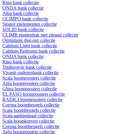
Rino bank collectie
ONDA bank collectie
Alba bank collectie
OLIMPO bank collectie
Sitspot zitelementen collectie
SOLID bank collectie
CLIMB plantenbak met zitrand collectie
Omnidunk dug-out collectie
Calidum Light bank collectie
Calidum Redesign bank collectie
ONDA bank collectie
Rino bank collectie
Timberstyle bank collectie
Vivanti ouderenbank collectie
Scala boomroosters collectie
Aréa boomroosters collectie
Ghisa boomroosters collectie
EL PASO boomroosters collectie
RADICI boomroosters collectie
Corona boombeugels collectie
Scala boombeugels collectie
Scala aanbindpaal collectie
Scala boomkorven collectie
Corona boombeugels collectie
Aréa boomroosters collectie