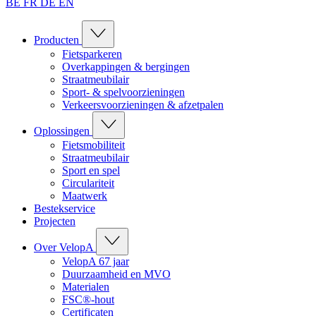
BE
FR
DE
EN
Producten
Fietsparkeren
Overkappingen & bergingen
Straatmeubilair
Sport- & spelvoorzieningen
Verkeersvoorzieningen & afzetpalen
Oplossingen
Fietsmobiliteit
Straatmeubilair
Sport en spel
Circulariteit
Maatwerk
Bestekservice
Projecten
Over VelopA
VelopA 67 jaar
Duurzaamheid en MVO
Materialen
FSC®-hout
Certificaten