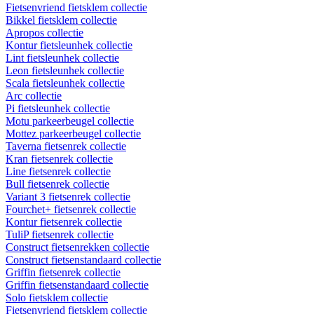
Fietsenvriend fietsklem collectie
Bikkel fietsklem collectie
Apropos collectie
Kontur fietsleunhek collectie
Lint fietsleunhek collectie
Leon fietsleunhek collectie
Scala fietsleunhek collectie
Arc collectie
Pi fietsleunhek collectie
Motu parkeerbeugel collectie
Mottez parkeerbeugel collectie
Taverna fietsenrek collectie
Kran fietsenrek collectie
Line fietsenrek collectie
Bull fietsenrek collectie
Variant 3 fietsenrek collectie
Fourchet+ fietsenrek collectie
Kontur fietsenrek collectie
TuliP fietsenrek collectie
Construct fietsenrekken collectie
Construct fietsenstandaard collectie
Griffin fietsenrek collectie
Griffin fietsenstandaard collectie
Solo fietsklem collectie
Fietsenvriend fietsklem collectie