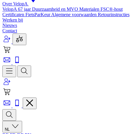
Over VelopA
VelopA 67 jaar
Duurzaamheid en MVO
Materialen
FSC®-hout
Certificaten
FietsParKeur
Algemene voorwaarden
Retourinstructies
Werken bij
Nieuws
Contact
NL