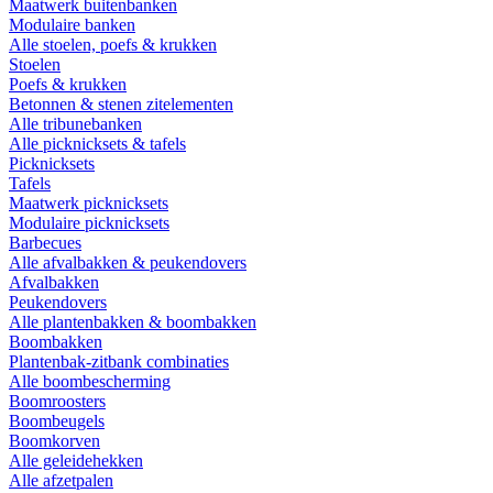
Maatwerk buitenbanken
Modulaire banken
Alle stoelen, poefs & krukken
Stoelen
Poefs & krukken
Betonnen & stenen zitelementen
Alle tribunebanken
Alle picknicksets & tafels
Picknicksets
Tafels
Maatwerk picknicksets
Modulaire picknicksets
Barbecues
Alle afvalbakken & peukendovers
Afvalbakken
Peukendovers
Alle plantenbakken & boombakken
Boombakken
Plantenbak-zitbank combinaties
Alle boombescherming
Boomroosters
Boombeugels
Boomkorven
Alle geleidehekken
Alle afzetpalen