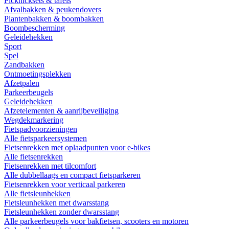
Picknicksets & tafels
Afvalbakken & peukendovers
Plantenbakken & boombakken
Boombescherming
Geleidehekken
Sport
Spel
Zandbakken
Ontmoetingsplekken
Afzetpalen
Parkeerbeugels
Geleidehekken
Afzetelementen & aanrijbeveiliging
Wegdekmarkering
Fietspadvoorzieningen
Alle fietsparkeersystemen
Fietsenrekken met oplaadpunten voor e-bikes
Alle fietsenrekken
Fietsenrekken met tilcomfort
Alle dubbellaags en compact fietsparkeren
Fietsenrekken voor verticaal parkeren
Alle fietsleunhekken
Fietsleunhekken met dwarsstang
Fietsleunhekken zonder dwarsstang
Alle parkeerbeugels voor bakfietsen, scooters en motoren