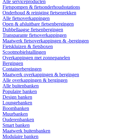
Alle serviceproducten
Fietspompen & fietsonderhoudsstations
Onderhoud & reiniging fietsenrekken
Alle fietsoverkappingen
Open & afsluitbare fietsenbergingen
Dubbellaagse fietsenbergingen
Transparante fietsoverkappingen
Maatwerk fietsoverkappingen & -bergingen
Fietskluizen & fietsboxen
Scootmobielstallingen
Overkappingen met zonnepanelen
Bergingen
Containerbergingen
Maatwerk overkappingen & bergingen
Alle overkappingen & bergingen
Alle buitenbanken
Populaire banken
Design banken
Loungebanken
Boombanken
Muurbanken
Ouderenbanken
Smart banken
Maatwerk buitenbanken
Modulaire banken