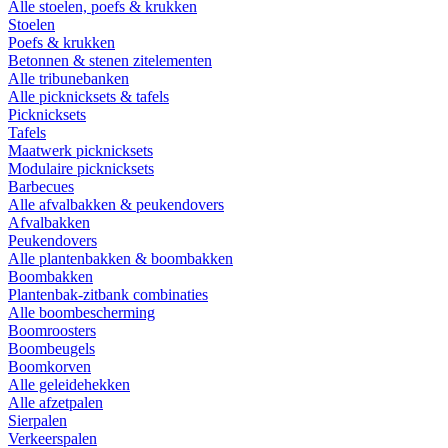
Alle stoelen, poefs & krukken
Stoelen
Poefs & krukken
Betonnen & stenen zitelementen
Alle tribunebanken
Alle picknicksets & tafels
Picknicksets
Tafels
Maatwerk picknicksets
Modulaire picknicksets
Barbecues
Alle afvalbakken & peukendovers
Afvalbakken
Peukendovers
Alle plantenbakken & boombakken
Boombakken
Plantenbak-zitbank combinaties
Alle boombescherming
Boomroosters
Boombeugels
Boomkorven
Alle geleidehekken
Alle afzetpalen
Sierpalen
Verkeerspalen