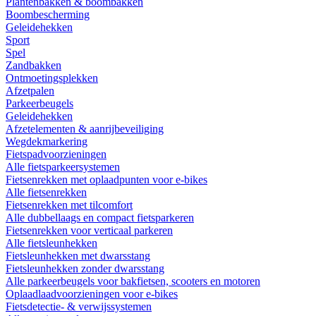
Plantenbakken & boombakken
Boombescherming
Geleidehekken
Sport
Spel
Zandbakken
Ontmoetingsplekken
Afzetpalen
Parkeerbeugels
Geleidehekken
Afzetelementen & aanrijbeveiliging
Wegdekmarkering
Fietspadvoorzieningen
Alle fietsparkeersystemen
Fietsenrekken met oplaadpunten voor e-bikes
Alle fietsenrekken
Fietsenrekken met tilcomfort
Alle dubbellaags en compact fietsparkeren
Fietsenrekken voor verticaal parkeren
Alle fietsleunhekken
Fietsleunhekken met dwarsstang
Fietsleunhekken zonder dwarsstang
Alle parkeerbeugels voor bakfietsen, scooters en motoren
Oplaadlaadvoorzieningen voor e-bikes
Fietsdetectie- & verwijssystemen