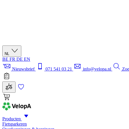
NL
BE
FR
DE
EN
Nieuwsbrief
071 541 03 21
info@velopa.nl
Zo
Producten
Fietsparkeren