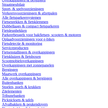
Overkappingen & bergingen
Straatmeubilair
Sport- & spelvoorzieningen
Verkeersvoorzieningen & afzetpalen
Alle fietsparkeersystemen
Fietsenrekken & fietsklemmen
Dubbellaags & compact fietsparkeren
Fietsleunhekken
Parkeerbeugels voor bakfietsen, scooters & motoren
Oplaadvoorzieningen voor e-bikes
Fietsdetectie & monitoring
Serviceproducten
Fietsenstallingen & overkappingen
Fietskluizen & fietsboxen
Scootmobieloverkappingen
Overkappingen met zonnepanelen
Bergingen
Maatwerk overkappingen
Alle overkappingen & bergingen
Buitenbanken
Stoelen, poefs & krukken
Zitelementen
Tribunebanken
Picknicksets & tafels
Afvalbakken & peukendovers