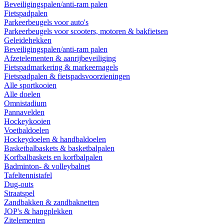
Beveiligingspalen/anti-ram palen
Fietspadpalen
Parkeerbeugels voor auto's
Parkeerbeugels voor scooters, motoren & bakfietsen
Geleidehekken
Beveiligingspalen/anti-ram palen
Afzetelementen & aanrijbeveiliging
Fietspadmarkering & markeernagels
Fietspadpalen & fietspadsvoorzieningen
Alle sportkooien
Alle doelen
Omnistadium
Pannavelden
Hockeykooien
Voetbaldoelen
Hockeydoelen & handbaldoelen
Basketbalbaskets & basketbalpalen
Korfbalbaskets en korfbalpalen
Badminton- & volleybalnet
Tafeltennistafel
Dug-outs
Straatspel
Zandbakken & zandbaknetten
JOP's & hangplekken
Zitelementen