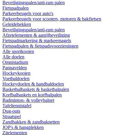
Beveiligingspalen/anti-ram palen
Fietspadpalen
Parkeerbeugels voor auto's
Parkeerbeugels voor scooters, motoren & bakfietsen
Geleidehekken
Beveiligingspalen/anti-ram palen
Afzetelementen & aanrijbeveiliging
Fietspadmarkering & markeernagels
Fietspadpalen & fietspadsvoorzieningen
Alle sportkooien
Alle doelen
Omnistadium
Pannavelden
Hockeykooien
Voetbaldoelen
Hockeydoelen & handbaldoelen
Basketbalbaskets & basketbalpalen
Korfbalbaskets en korfbalpalen
Badminton- & volleybalnet
Tafeltennistafel
Dug-outs
Straatspel
Zandbakken & zandbaknetten
JOP's & hangplekken
Zitelementen