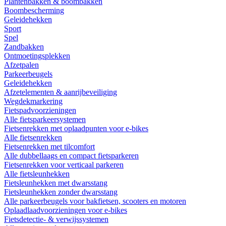
Plantenbakken & boombakken
Boombescherming
Geleidehekken
Sport
Spel
Zandbakken
Ontmoetingsplekken
Afzetpalen
Parkeerbeugels
Geleidehekken
Afzetelementen & aanrijbeveiliging
Wegdekmarkering
Fietspadvoorzieningen
Alle fietsparkeersystemen
Fietsenrekken met oplaadpunten voor e-bikes
Alle fietsenrekken
Fietsenrekken met tilcomfort
Alle dubbellaags en compact fietsparkeren
Fietsenrekken voor verticaal parkeren
Alle fietsleunhekken
Fietsleunhekken met dwarsstang
Fietsleunhekken zonder dwarsstang
Alle parkeerbeugels voor bakfietsen, scooters en motoren
Oplaadlaadvoorzieningen voor e-bikes
Fietsdetectie- & verwijssystemen