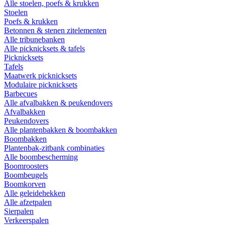
Alle stoelen, poefs & krukken
Stoelen
Poefs & krukken
Betonnen & stenen zitelementen
Alle tribunebanken
Alle picknicksets & tafels
Picknicksets
Tafels
Maatwerk picknicksets
Modulaire picknicksets
Barbecues
Alle afvalbakken & peukendovers
Afvalbakken
Peukendovers
Alle plantenbakken & boombakken
Boombakken
Plantenbak-zitbank combinaties
Alle boombescherming
Boomroosters
Boombeugels
Boomkorven
Alle geleidehekken
Alle afzetpalen
Sierpalen
Verkeerspalen