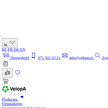
NL
BE
FR
DE
EN
Nieuwsbrief
071 541 03 21
info@velopa.nl
Zo
Producten
Fietsparkeren