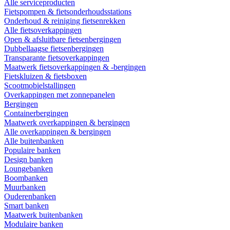
Alle serviceproducten
Fietspompen & fietsonderhoudsstations
Onderhoud & reiniging fietsenrekken
Alle fietsoverkappingen
Open & afsluitbare fietsenbergingen
Dubbellaagse fietsenbergingen
Transparante fietsoverkappingen
Maatwerk fietsoverkappingen & -bergingen
Fietskluizen & fietsboxen
Scootmobielstallingen
Overkappingen met zonnepanelen
Bergingen
Containerbergingen
Maatwerk overkappingen & bergingen
Alle overkappingen & bergingen
Alle buitenbanken
Populaire banken
Design banken
Loungebanken
Boombanken
Muurbanken
Ouderenbanken
Smart banken
Maatwerk buitenbanken
Modulaire banken