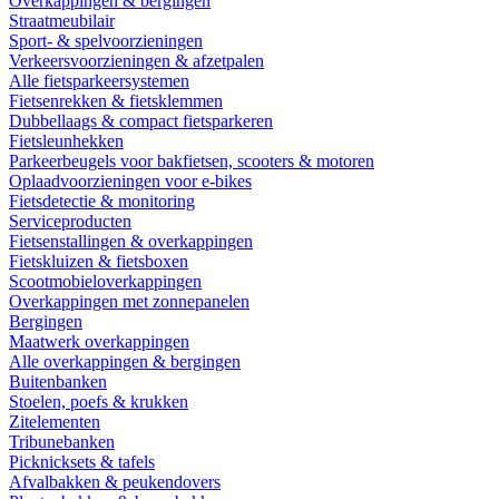
Overkappingen & bergingen
Straatmeubilair
Sport- & spelvoorzieningen
Verkeersvoorzieningen & afzetpalen
Alle fietsparkeersystemen
Fietsenrekken & fietsklemmen
Dubbellaags & compact fietsparkeren
Fietsleunhekken
Parkeerbeugels voor bakfietsen, scooters & motoren
Oplaadvoorzieningen voor e-bikes
Fietsdetectie & monitoring
Serviceproducten
Fietsenstallingen & overkappingen
Fietskluizen & fietsboxen
Scootmobieloverkappingen
Overkappingen met zonnepanelen
Bergingen
Maatwerk overkappingen
Alle overkappingen & bergingen
Buitenbanken
Stoelen, poefs & krukken
Zitelementen
Tribunebanken
Picknicksets & tafels
Afvalbakken & peukendovers