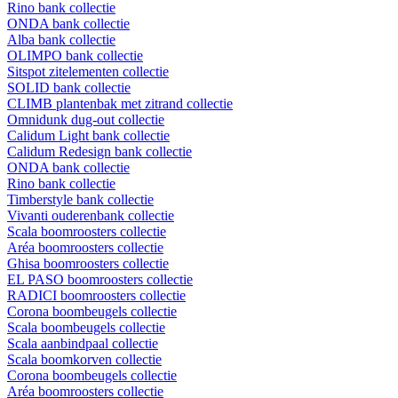
Rino bank collectie
ONDA bank collectie
Alba bank collectie
OLIMPO bank collectie
Sitspot zitelementen collectie
SOLID bank collectie
CLIMB plantenbak met zitrand collectie
Omnidunk dug-out collectie
Calidum Light bank collectie
Calidum Redesign bank collectie
ONDA bank collectie
Rino bank collectie
Timberstyle bank collectie
Vivanti ouderenbank collectie
Scala boomroosters collectie
Aréa boomroosters collectie
Ghisa boomroosters collectie
EL PASO boomroosters collectie
RADICI boomroosters collectie
Corona boombeugels collectie
Scala boombeugels collectie
Scala aanbindpaal collectie
Scala boomkorven collectie
Corona boombeugels collectie
Aréa boomroosters collectie