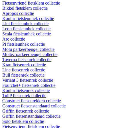
Fietsenvriend fietsklem collectie
Bikkel fietsklem collectie
Apropos collectie
Kontur fietsleunhek collectie
Lint fietsleunhek collectie
Leon fietsleunhek collectie
Scala fietsleunhek collectie
Arc collectie
Pi fietsleunhek collectie
Motu parkeerbeugel collectie
Mottez parkeerbeugel collectie
Taverna fietsenrek collectie
Kran fietsenrek collectie
Line fietsenrek collectie
Bull fietsenrek collectie
Variant 3 fietsenrek collectie
Fourchet+ fietsenrek collectie
Kontur fietsenrek collectie
TuliP fietsenrek collectie
Construct fietsenrekken collectie
Construct fietsenstandaard collectie
Griffin fietsenrek collectie
Griffin fietsenstandaard collectie
Solo fietsklem collectie
Fietsenvriend fietsklem collectie