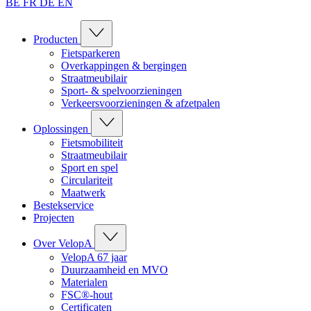
BE
FR
DE
EN
Producten
Fietsparkeren
Overkappingen & bergingen
Straatmeubilair
Sport- & spelvoorzieningen
Verkeersvoorzieningen & afzetpalen
Oplossingen
Fietsmobiliteit
Straatmeubilair
Sport en spel
Circulariteit
Maatwerk
Bestekservice
Projecten
Over VelopA
VelopA 67 jaar
Duurzaamheid en MVO
Materialen
FSC®-hout
Certificaten