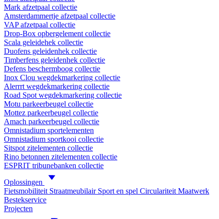
Mark afzetpaal collectie
Amsterdammertje afzetpaal collectie
VAP afzetpaal collectie
Drop-Box opbergelement collectie
Scala geleidehek collectie
Duofens geleidenhek collectie
Timberfens geleidenhek collectie
Defens beschermboog collectie
Inox Clou wegdekmarkering collectie
Alerrrt wegdekmarkering collectie
Road Spot wegdekmarkering collectie
Motu parkeerbeugel collectie
Mottez parkeerbeugel collectie
Amach parkeerbeugel collectie
Omnistadium sportelementen
Omnistadium sportkooi collectie
Sitspot zitelementen collectie
Rino betonnen zitelementen collectie
ESPRIT tribunebanken collectie
Oplossingen
Fietsmobiliteit
Straatmeubilair
Sport en spel
Circulariteit
Maatwerk
Bestekservice
Projecten