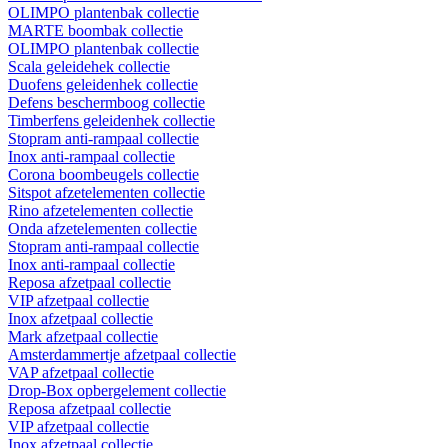
OLIMPO plantenbak collectie
MARTE boombak collectie
OLIMPO plantenbak collectie
Scala geleidehek collectie
Duofens geleidenhek collectie
Defens beschermboog collectie
Timberfens geleidenhek collectie
Stopram anti-rampaal collectie
Inox anti-rampaal collectie
Corona boombeugels collectie
Sitspot afzetelementen collectie
Rino afzetelementen collectie
Onda afzetelementen collectie
Stopram anti-rampaal collectie
Inox anti-rampaal collectie
Reposa afzetpaal collectie
VIP afzetpaal collectie
Inox afzetpaal collectie
Mark afzetpaal collectie
Amsterdammertje afzetpaal collectie
VAP afzetpaal collectie
Drop-Box opbergelement collectie
Reposa afzetpaal collectie
VIP afzetpaal collectie
Inox afzetpaal collectie