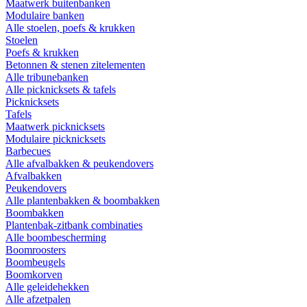
Maatwerk buitenbanken
Modulaire banken
Alle stoelen, poefs & krukken
Stoelen
Poefs & krukken
Betonnen & stenen zitelementen
Alle tribunebanken
Alle picknicksets & tafels
Picknicksets
Tafels
Maatwerk picknicksets
Modulaire picknicksets
Barbecues
Alle afvalbakken & peukendovers
Afvalbakken
Peukendovers
Alle plantenbakken & boombakken
Boombakken
Plantenbak-zitbank combinaties
Alle boombescherming
Boomroosters
Boombeugels
Boomkorven
Alle geleidehekken
Alle afzetpalen