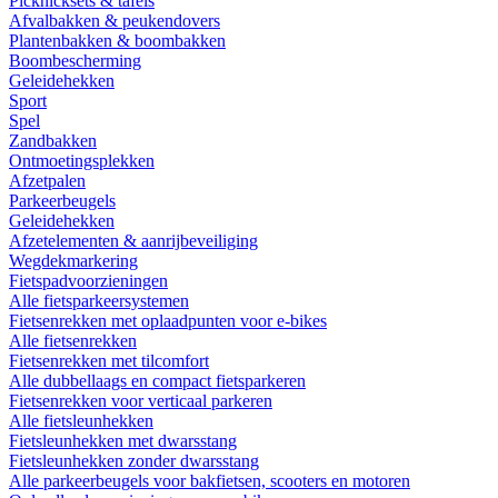
Picknicksets & tafels
Afvalbakken & peukendovers
Plantenbakken & boombakken
Boombescherming
Geleidehekken
Sport
Spel
Zandbakken
Ontmoetingsplekken
Afzetpalen
Parkeerbeugels
Geleidehekken
Afzetelementen & aanrijbeveiliging
Wegdekmarkering
Fietspadvoorzieningen
Alle fietsparkeersystemen
Fietsenrekken met oplaadpunten voor e-bikes
Alle fietsenrekken
Fietsenrekken met tilcomfort
Alle dubbellaags en compact fietsparkeren
Fietsenrekken voor verticaal parkeren
Alle fietsleunhekken
Fietsleunhekken met dwarsstang
Fietsleunhekken zonder dwarsstang
Alle parkeerbeugels voor bakfietsen, scooters en motoren