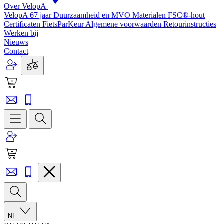
Over VelopA
VelopA 67 jaar
Duurzaamheid en MVO
Materialen
FSC®-hout
Certificaten
FietsParKeur
Algemene voorwaarden
Retourinstructies
Werken bij
Nieuws
Contact
NL