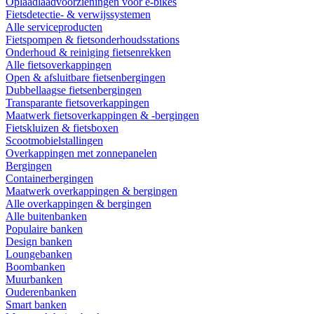
Oplaadlaadvoorzieningen voor e-bikes
Fietsdetectie- & verwijssystemen
Alle serviceproducten
Fietspompen & fietsonderhoudsstations
Onderhoud & reiniging fietsenrekken
Alle fietsoverkappingen
Open & afsluitbare fietsenbergingen
Dubbellaagse fietsenbergingen
Transparante fietsoverkappingen
Maatwerk fietsoverkappingen & -bergingen
Fietskluizen & fietsboxen
Scootmobielstallingen
Overkappingen met zonnepanelen
Bergingen
Containerbergingen
Maatwerk overkappingen & bergingen
Alle overkappingen & bergingen
Alle buitenbanken
Populaire banken
Design banken
Loungebanken
Boombanken
Muurbanken
Ouderenbanken
Smart banken