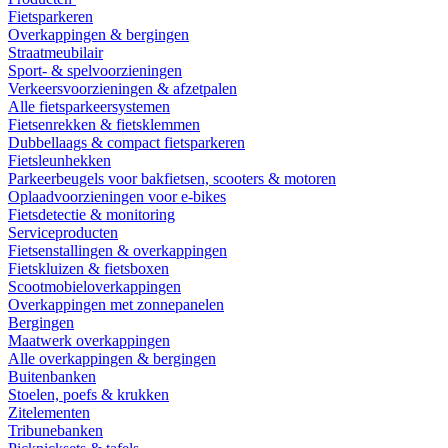
Fietsparkeren
Overkappingen & bergingen
Straatmeubilair
Sport- & spelvoorzieningen
Verkeersvoorzieningen & afzetpalen
Alle fietsparkeersystemen
Fietsenrekken & fietsklemmen
Dubbellaags & compact fietsparkeren
Fietsleunhekken
Parkeerbeugels voor bakfietsen, scooters & motoren
Oplaadvoorzieningen voor e-bikes
Fietsdetectie & monitoring
Serviceproducten
Fietsenstallingen & overkappingen
Fietskluizen & fietsboxen
Scootmobieloverkappingen
Overkappingen met zonnepanelen
Bergingen
Maatwerk overkappingen
Alle overkappingen & bergingen
Buitenbanken
Stoelen, poefs & krukken
Zitelementen
Tribunebanken