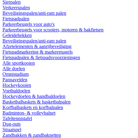
Sierpalen
Verkeerspalen
Beveiligingspalen/anti-ram palen
Fietspadpalen
Parkeerbeugels voor auto's
Parkeerbeugels voor scooters, motoren & bakfietsen
Geleidehekken
Beveiligingspalen/anti-ram palen
Afzetelementen & aanrijbeveiliging
Fietspadmarkering & markeernagels
Fietspadpalen & fietspadsvoorzieningen
Alle sportkooien
Alle doelen
Omnistadium
Pannavelden
Hockeykooien
Voetbaldoelen
Hockeydoelen & handbaldoelen
Basketbalbaskets & basketbalpalen
Korfbalbaskets en korfbalpalen
Badminton- & volleybalnet
Tafeltennistafel
Dug-outs
Straatspel
Zandbakken & zandbaknetten