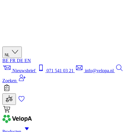
NL
BE
FR
DE
EN
Nieuwsbrief
071 541 03 21
info@velopa.nl
Zoeken
Producten