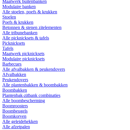
Maatwerk buitenbanken
Modulaire banken
Alle stoelen, poefs & krukken
Stoelen
Poefs & krukken
Betonnen & stenen zitelementen
Alle tribunebanken
Alle picknicksets & tafels
Picknicksets
Tafels
Maatwerk picknicksets
Modulaire picknicksets
Barbecues
Alle afvalbakken & peukendovers
Afvalbakken
Peukendovers
Alle plantenbakken & boombakken
Boombakken
Plantenbak-zitbank combinaties
Alle boombescherming
Boomroosters
Boombeugels
Boomkorven
Alle geleidehekken
Alle afzetpalen