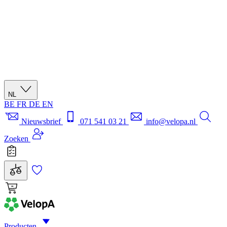
NL
BE
FR
DE
EN
Nieuwsbrief
071 541 03 21
info@velopa.nl
Zoeken
Producten