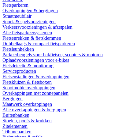
Fietsparkeren
Overkappingen & bergingen
Straatmeubilair
Sport- & spelvoorzieningen
Verkeersvoorzieningen & afzetpalen
Alle fietsparkeersystemen
Fietsenrekken & fietsklemmen
Dubbellaags & compact fietsparkeren
Fietsleunhekken
Parkeerbeugels voor bakfietsen, scooters & motoren
Oplaadvoorzieningen voor e-bikes
Fietsdetectie & monitoring
Serviceproducten
Fietsenstallingen & overkappingen
Fietskluizen & fietsboxen
Scootmobieloverkappingen
Overkappingen met zonnepanelen
Bergingen
Maatwerk overkappingen
Alle overkappingen & bergingen
Buitenbanken
Stoelen, poefs & krukken
Zitelementen
Tribunebanken