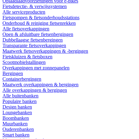
Oplaadlaadvoorzieningen voor e-bikes
Fietsdetectie- & verwijssystemen
Alle serviceproducten
Fietspompen & fietsonderhoudsstations
Onderhoud & reiniging fietsenrekken
Alle fietsoverkappingen
Open & afsluitbare fietsenbergingen
Dubbellaagse fietsenbergingen
Transparante fietsoverkappingen
Maatwerk fietsoverkappingen & -bergingen
Fietskluizen & fietsboxen
Scootmobielstallingen
Overkappingen met zonnepanelen
Bergingen
Containerbergingen
Maatwerk overkappingen & bergingen
Alle overkappingen & bergingen
Alle buitenbanken
Populaire banken
Design banken
Loungebanken
Boombanken
Muurbanken
Ouderenbanken
Smart banken