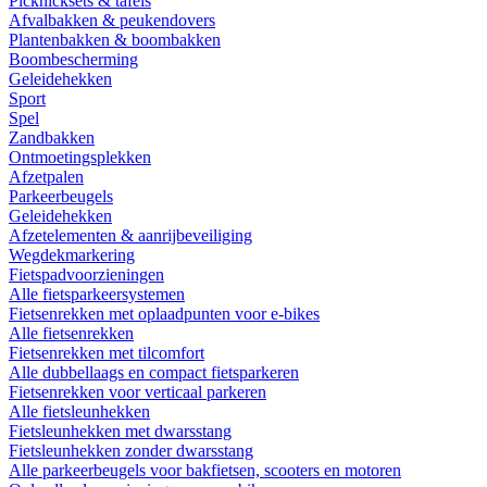
Picknicksets & tafels
Afvalbakken & peukendovers
Plantenbakken & boombakken
Boombescherming
Geleidehekken
Sport
Spel
Zandbakken
Ontmoetingsplekken
Afzetpalen
Parkeerbeugels
Geleidehekken
Afzetelementen & aanrijbeveiliging
Wegdekmarkering
Fietspadvoorzieningen
Alle fietsparkeersystemen
Fietsenrekken met oplaadpunten voor e-bikes
Alle fietsenrekken
Fietsenrekken met tilcomfort
Alle dubbellaags en compact fietsparkeren
Fietsenrekken voor verticaal parkeren
Alle fietsleunhekken
Fietsleunhekken met dwarsstang
Fietsleunhekken zonder dwarsstang
Alle parkeerbeugels voor bakfietsen, scooters en motoren