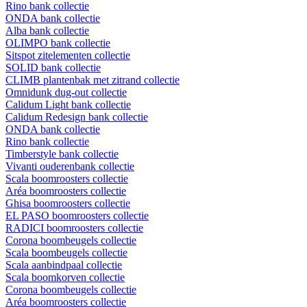
Rino bank collectie
ONDA bank collectie
Alba bank collectie
OLIMPO bank collectie
Sitspot zitelementen collectie
SOLID bank collectie
CLIMB plantenbak met zitrand collectie
Omnidunk dug-out collectie
Calidum Light bank collectie
Calidum Redesign bank collectie
ONDA bank collectie
Rino bank collectie
Timberstyle bank collectie
Vivanti ouderenbank collectie
Scala boomroosters collectie
Aréa boomroosters collectie
Ghisa boomroosters collectie
EL PASO boomroosters collectie
RADICI boomroosters collectie
Corona boombeugels collectie
Scala boombeugels collectie
Scala aanbindpaal collectie
Scala boomkorven collectie
Corona boombeugels collectie
Aréa boomroosters collectie