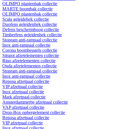
OLIMPO plantenbak collectie
MARTE boombak collectie
OLIMPO plantenbak collectie
Scala geleidehek collectie
Duofens geleidenhek collectie
Defens beschermboog collectie
Timberfens geleidenhek collectie
Stopram anti-rampaal collectie
Inox anti-rampaal collectie
Corona boombeugels collectie
Sitspot afzetelementen collectie
Rino afzetelementen collectie
Onda afzetelementen collectie
Stopram anti-rampaal collectie
Inox anti-rampaal collectie
Reposa afzetpaal collectie
VIP afzetpaal collectie
Inox afzetpaal collectie
Mark afzetpaal collectie
Amsterdammertje afzetpaal collectie
VAP afzetpaal collectie
Drop-Box opbergelement collectie
Reposa afzetpaal collectie
VIP afzetpaal collectie
Inox afzetpaal collectie