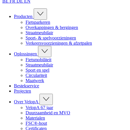
BE
FR
DE
EN
Producten
Fietsparkeren
Overkappingen & bergingen
Straatmeubilair
Sport- & spelvoorzieningen
Verkeersvoorzieningen & afzetpalen
Oplossingen
Fietsmobiliteit
Straatmeubilair
Sport en spel
Circulariteit
Maatwerk
Bestekservice
Projecten
Over VelopA
VelopA 67 jaar
Duurzaamheid en MVO
Materialen
FSC®-hout
Certificaten