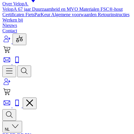
Over VelopA
VelopA 67 jaar
Duurzaamheid en MVO
Materialen
FSC®-hout
Certificaten
FietsParKeur
Algemene voorwaarden
Retourinstructies
Werken bij
Nieuws
Contact
NL