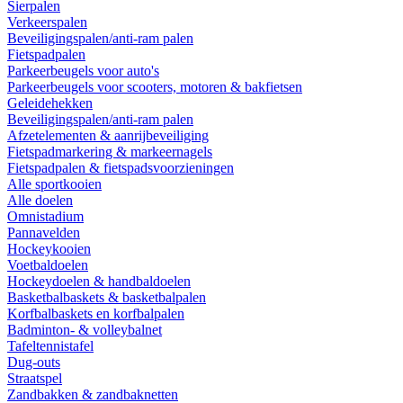
Sierpalen
Verkeerspalen
Beveiligingspalen/anti-ram palen
Fietspadpalen
Parkeerbeugels voor auto's
Parkeerbeugels voor scooters, motoren & bakfietsen
Geleidehekken
Beveiligingspalen/anti-ram palen
Afzetelementen & aanrijbeveiliging
Fietspadmarkering & markeernagels
Fietspadpalen & fietspadsvoorzieningen
Alle sportkooien
Alle doelen
Omnistadium
Pannavelden
Hockeykooien
Voetbaldoelen
Hockeydoelen & handbaldoelen
Basketbalbaskets & basketbalpalen
Korfbalbaskets en korfbalpalen
Badminton- & volleybalnet
Tafeltennistafel
Dug-outs
Straatspel
Zandbakken & zandbaknetten