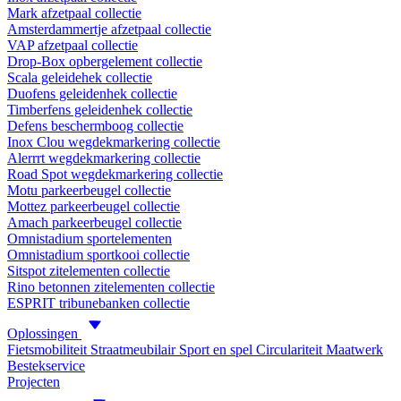
Mark afzetpaal collectie
Amsterdammertje afzetpaal collectie
VAP afzetpaal collectie
Drop-Box opbergelement collectie
Scala geleidehek collectie
Duofens geleidenhek collectie
Timberfens geleidenhek collectie
Defens beschermboog collectie
Inox Clou wegdekmarkering collectie
Alerrrt wegdekmarkering collectie
Road Spot wegdekmarkering collectie
Motu parkeerbeugel collectie
Mottez parkeerbeugel collectie
Amach parkeerbeugel collectie
Omnistadium sportelementen
Omnistadium sportkooi collectie
Sitspot zitelementen collectie
Rino betonnen zitelementen collectie
ESPRIT tribunebanken collectie
Oplossingen
Fietsmobiliteit
Straatmeubilair
Sport en spel
Circulariteit
Maatwerk
Bestekservice
Projecten