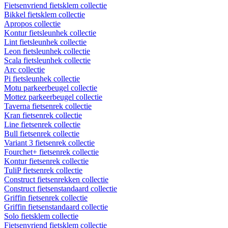
Fietsenvriend fietsklem collectie
Bikkel fietsklem collectie
Apropos collectie
Kontur fietsleunhek collectie
Lint fietsleunhek collectie
Leon fietsleunhek collectie
Scala fietsleunhek collectie
Arc collectie
Pi fietsleunhek collectie
Motu parkeerbeugel collectie
Mottez parkeerbeugel collectie
Taverna fietsenrek collectie
Kran fietsenrek collectie
Line fietsenrek collectie
Bull fietsenrek collectie
Variant 3 fietsenrek collectie
Fourchet+ fietsenrek collectie
Kontur fietsenrek collectie
TuliP fietsenrek collectie
Construct fietsenrekken collectie
Construct fietsenstandaard collectie
Griffin fietsenrek collectie
Griffin fietsenstandaard collectie
Solo fietsklem collectie
Fietsenvriend fietsklem collectie