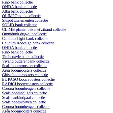
Rino bank collectie
ONDA bank collectie
Alba bank collectie
OLIMPO bank collectie
Sitspot zitelementen collectie
SOLID bank collectie
CLIMB plantenbak met zitrand collectie
Omnidunk dug-out collectie
Calidum Light bank collectie
Calidum Redesign bank collectie
ONDA bank collectie
Rino bank collectie
Timberstyle bank collectie
Vivanti ouderenbank collectie
Scala boomroosters collectie
Aréa boomroosters collectie
Ghisa boomroosters collectie
EL PASO boomroosters collectie
RADICI boomroosters collectie
Corona boombeugels collectie
Scala boombeugels collectie
Scala aanbindpaal collectie
Scala boomkorven collectie
Corona boombeugels collectie
Aréa boomroosters collectie