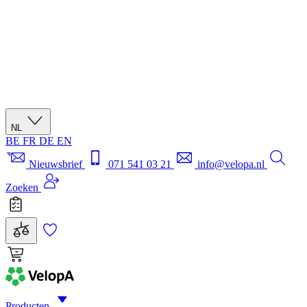
NL
BE
FR
DE
EN
Nieuwsbrief
071 541 03 21
info@velopa.nl
Zoeken
Producten