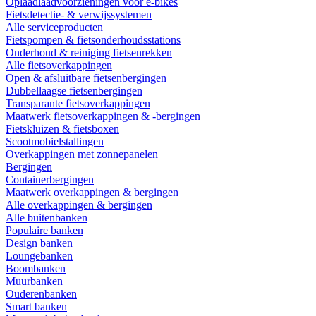
Oplaadlaadvoorzieningen voor e-bikes
Fietsdetectie- & verwijssystemen
Alle serviceproducten
Fietspompen & fietsonderhoudsstations
Onderhoud & reiniging fietsenrekken
Alle fietsoverkappingen
Open & afsluitbare fietsenbergingen
Dubbellaagse fietsenbergingen
Transparante fietsoverkappingen
Maatwerk fietsoverkappingen & -bergingen
Fietskluizen & fietsboxen
Scootmobielstallingen
Overkappingen met zonnepanelen
Bergingen
Containerbergingen
Maatwerk overkappingen & bergingen
Alle overkappingen & bergingen
Alle buitenbanken
Populaire banken
Design banken
Loungebanken
Boombanken
Muurbanken
Ouderenbanken
Smart banken