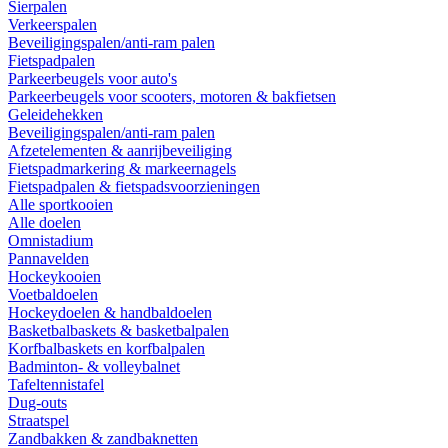
Sierpalen
Verkeerspalen
Beveiligingspalen/anti-ram palen
Fietspadpalen
Parkeerbeugels voor auto's
Parkeerbeugels voor scooters, motoren & bakfietsen
Geleidehekken
Beveiligingspalen/anti-ram palen
Afzetelementen & aanrijbeveiliging
Fietspadmarkering & markeernagels
Fietspadpalen & fietspadsvoorzieningen
Alle sportkooien
Alle doelen
Omnistadium
Pannavelden
Hockeykooien
Voetbaldoelen
Hockeydoelen & handbaldoelen
Basketbalbaskets & basketbalpalen
Korfbalbaskets en korfbalpalen
Badminton- & volleybalnet
Tafeltennistafel
Dug-outs
Straatspel
Zandbakken & zandbaknetten