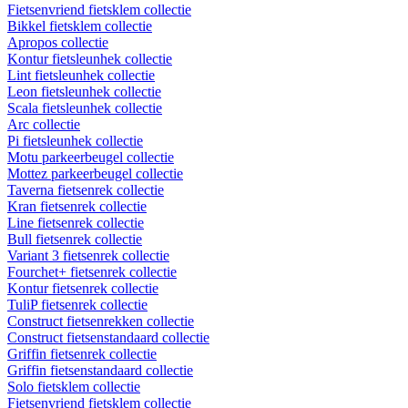
Fietsenvriend fietsklem collectie
Bikkel fietsklem collectie
Apropos collectie
Kontur fietsleunhek collectie
Lint fietsleunhek collectie
Leon fietsleunhek collectie
Scala fietsleunhek collectie
Arc collectie
Pi fietsleunhek collectie
Motu parkeerbeugel collectie
Mottez parkeerbeugel collectie
Taverna fietsenrek collectie
Kran fietsenrek collectie
Line fietsenrek collectie
Bull fietsenrek collectie
Variant 3 fietsenrek collectie
Fourchet+ fietsenrek collectie
Kontur fietsenrek collectie
TuliP fietsenrek collectie
Construct fietsenrekken collectie
Construct fietsenstandaard collectie
Griffin fietsenrek collectie
Griffin fietsenstandaard collectie
Solo fietsklem collectie
Fietsenvriend fietsklem collectie