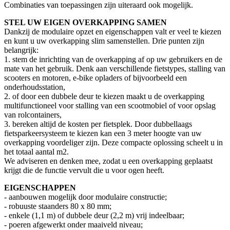
Combinaties van toepassingen zijn uiteraard ook mogelijk.
STEL UW EIGEN OVERKAPPING SAMEN
Dankzij de modulaire opzet en eigenschappen valt er veel te kiezen
en kunt u uw overkapping slim samenstellen. Drie punten zijn
belangrijk:
1. stem de inrichting van de overkapping af op uw gebruikers en de
mate van het gebruik. Denk aan verschillende fietstypes, stalling van
scooters en motoren, e-bike opladers of bijvoorbeeld een
onderhoudsstation,
2. of door een dubbele deur te kiezen maakt u de overkapping
multifunctioneel voor stalling van een scootmobiel of voor opslag
van rolcontainers,
3. bereken altijd de kosten per fietsplek. Door dubbellaags
fietsparkeersysteem te kiezen kan een 3 meter hoogte van uw
overkapping voordeliger zijn. Deze compacte oplossing scheelt u in
het totaal aantal m2.
We adviseren en denken mee, zodat u een overkapping geplaatst
krijgt die de functie vervult die u voor ogen heeft.
EIGENSCHAPPEN
- aanbouwen mogelijk door modulaire constructie;
- robuuste staanders 80 x 80 mm;
- enkele (1,1 m) of dubbele deur (2,2 m) vrij indeelbaar;
- poeren afgewerkt onder maaiveld niveau;