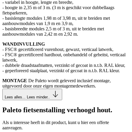
- variabel in hoogte, lengte en breedte,
- hoogte in 2,35 m of 3 m. (3 m is geschikt voor dubbellaags
fietsparkeren,
- basislengte modules 1,98 m of 3,98 m, uit te breiden met
aanbouwmodules van 1,9 m en 3,9 m,
- basisbreedte modules 2,5 m of 3 m, uit te breiden met
aanbouwmodules van 2,42 m en 2,92 m.
WANDINVULLING
- FSC® gecertificeerd vurenhout, gewaxt, verticaal latwerk,
- FSC® gecertificeerd hardhout, onbehandeld of gebeitst, verticaal
latwerk,
- dubbele draadstaafmatten, verzinkt of gecoat in n.t.b. RAL kleur,
- geperforeerd staalplaat, verzinkt of gecoat in n.t.b. RAL kleur.
MONTAGE
De Paleto wordt geleverd inclusief montage,
uitgevoerd door onze eigen montagemedewerkers.
Lees alles...
Lees minder..
Paleto fietsenstalling verhoogd hout
.
Als u interesse heeft in dit product, kunt u hier een offerte
aanvragen.