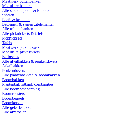
Maatwerk buitenbanken
Modulaire banken
Alle stoelen, poefs & krukken
Stoelen
Poefs & krukken
Betonnen & stenen zitelementen
Alle tribunebanken
Alle picknicksets & tafels
Picknicksets
Tafels
Maatwerk picknicksets
Modulaire picknicksets
Barbecues
Alle afvalbakken & peukendovers
Afvalbakken
Peukendovers
Alle plantenbakken & boombakken
Boombakken
Plantenbak-zitbank combinaties
Alle boombescherming
Boomroosters
Boombeugels
Boomkorven
Alle geleidehekken
Alle afzetpalen