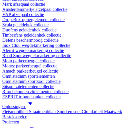
Mark afzetpaal collectie
Amsterdammertje afzetpaal collectie
VAP afzetpaal collectie
Drop-Box opbergelement collectie
Scala geleidehek collectie
Duofens geleidenhek collectie
Timberfens geleidenhek collectie
Defens beschermboog collectie
Inox Clou wegdekmarkering collectie
Alerrrt wegdekmarkering collectie
Road Spot wegdekmarkering collectie
Motu parkeerbeugel collectie
Mottez parkeerbeugel collectie
Amach parkeerbeugel collectie
Omnistadium sportelementen
Omnistadium sportkooi collectie
Sitspot zitelementen collectie
Rino betonnen zitelementen collectie
ESPRIT tribunebanken collectie
Oplossingen
Fietsmobiliteit
Straatmeubilair
Sport en spel
Circulariteit
Maatwerk
Bestekservice
Projecten