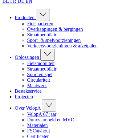
BE
FR
DE
EN
Producten
Fietsparkeren
Overkappingen & bergingen
Straatmeubilair
Sport- & spelvoorzieningen
Verkeersvoorzieningen & afzetpalen
Oplossingen
Fietsmobiliteit
Straatmeubilair
Sport en spel
Circulariteit
Maatwerk
Bestekservice
Projecten
Over VelopA
VelopA 67 jaar
Duurzaamheid en MVO
Materialen
FSC®-hout
Certificaten