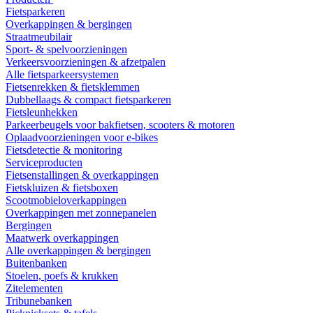
Fietsparkeren
Overkappingen & bergingen
Straatmeubilair
Sport- & spelvoorzieningen
Verkeersvoorzieningen & afzetpalen
Alle fietsparkeersystemen
Fietsenrekken & fietsklemmen
Dubbellaags & compact fietsparkeren
Fietsleunhekken
Parkeerbeugels voor bakfietsen, scooters & motoren
Oplaadvoorzieningen voor e-bikes
Fietsdetectie & monitoring
Serviceproducten
Fietsenstallingen & overkappingen
Fietskluizen & fietsboxen
Scootmobieloverkappingen
Overkappingen met zonnepanelen
Bergingen
Maatwerk overkappingen
Alle overkappingen & bergingen
Buitenbanken
Stoelen, poefs & krukken
Zitelementen
Tribunebanken