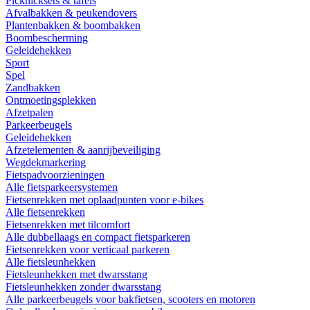
Picknicksets & tafels
Afvalbakken & peukendovers
Plantenbakken & boombakken
Boombescherming
Geleidehekken
Sport
Spel
Zandbakken
Ontmoetingsplekken
Afzetpalen
Parkeerbeugels
Geleidehekken
Afzetelementen & aanrijbeveiliging
Wegdekmarkering
Fietspadvoorzieningen
Alle fietsparkeersystemen
Fietsenrekken met oplaadpunten voor e-bikes
Alle fietsenrekken
Fietsenrekken met tilcomfort
Alle dubbellaags en compact fietsparkeren
Fietsenrekken voor verticaal parkeren
Alle fietsleunhekken
Fietsleunhekken met dwarsstang
Fietsleunhekken zonder dwarsstang
Alle parkeerbeugels voor bakfietsen, scooters en motoren