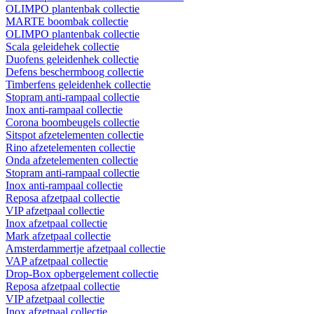
OLIMPO plantenbak collectie
MARTE boombak collectie
OLIMPO plantenbak collectie
Scala geleidehek collectie
Duofens geleidenhek collectie
Defens beschermboog collectie
Timberfens geleidenhek collectie
Stopram anti-rampaal collectie
Inox anti-rampaal collectie
Corona boombeugels collectie
Sitspot afzetelementen collectie
Rino afzetelementen collectie
Onda afzetelementen collectie
Stopram anti-rampaal collectie
Inox anti-rampaal collectie
Reposa afzetpaal collectie
VIP afzetpaal collectie
Inox afzetpaal collectie
Mark afzetpaal collectie
Amsterdammertje afzetpaal collectie
VAP afzetpaal collectie
Drop-Box opbergelement collectie
Reposa afzetpaal collectie
VIP afzetpaal collectie
Inox afzetpaal collectie