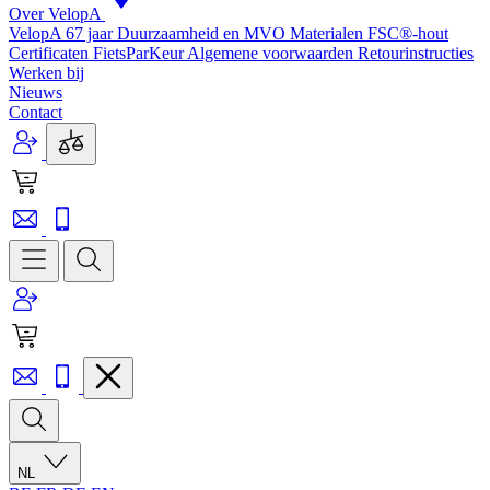
Over VelopA
VelopA 67 jaar
Duurzaamheid en MVO
Materialen
FSC®-hout
Certificaten
FietsParKeur
Algemene voorwaarden
Retourinstructies
Werken bij
Nieuws
Contact
NL