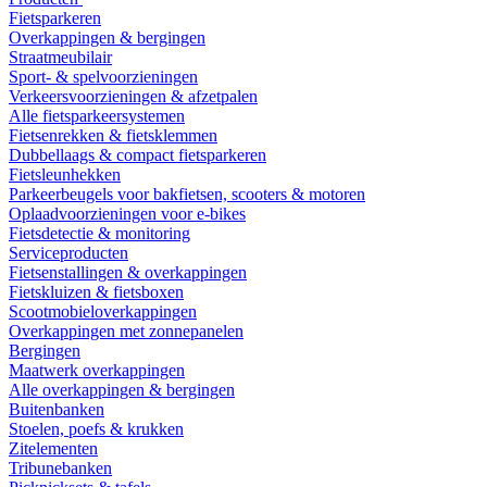
Fietsparkeren
Overkappingen & bergingen
Straatmeubilair
Sport- & spelvoorzieningen
Verkeersvoorzieningen & afzetpalen
Alle fietsparkeersystemen
Fietsenrekken & fietsklemmen
Dubbellaags & compact fietsparkeren
Fietsleunhekken
Parkeerbeugels voor bakfietsen, scooters & motoren
Oplaadvoorzieningen voor e-bikes
Fietsdetectie & monitoring
Serviceproducten
Fietsenstallingen & overkappingen
Fietskluizen & fietsboxen
Scootmobieloverkappingen
Overkappingen met zonnepanelen
Bergingen
Maatwerk overkappingen
Alle overkappingen & bergingen
Buitenbanken
Stoelen, poefs & krukken
Zitelementen
Tribunebanken