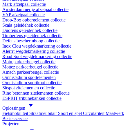
Mark afzetpaal collectie
Amsterdammertje afzetpaal collectie
VAP afzetpaal collectie
Drop-Box opbergelement collectie
Scala geleidehek collectie
Duofens geleidenhek collectie
Timberfens geleidenhek collectie
Defens beschermboog collectie
Inox Clou wegdekmarkering collectie
Alerrrt wegdekmarkering collectie
Road Spot wegdekmarkering collectie
Motu parkeerbeugel collectie
Mottez parkeerbeugel collectie
Amach parkeerbeugel collectie
Omnistadium sportelementen
Omnistadium sportkooi collectie
Sitspot zitelementen collectie
Rino betonnen zitelementen collectie
ESPRIT tribunebanken collectie
Oplossingen
Fietsmobiliteit
Straatmeubilair
Sport en spel
Circulariteit
Maatwerk
Bestekservice
Projecten