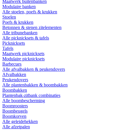
Maatwerk buitenbanken
Modulaire banken
Alle stoelen, poefs & krukken
Stoelen
Poefs & krukken
Betonnen & stenen zitelementen
Alle tribunebanken
Alle picknicksets & tafels
Picknicksets
Tafels
Maatwerk picknicksets
Modulaire picknicksets
Barbecues
Alle afvalbakken & peukendovers
Afvalbakken
Peukendovers
Alle plantenbakken & boombakken
Boombakken
Plantenbak-zitbank combinaties
Alle boombescherming
Boomroosters
Boombeugels
Boomkorven
Alle geleidehekken
Alle afzetpalen