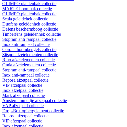
OLIMPO plantenbak collectie
MARTE boombak collectie
OLIMPO plantenbak collectie
Scala geleidehek collectie
Duofens geleidenhek collectie
Defens beschermboog collectie
Timberfens geleidenhek collectie
Stopram anti-rampaal collectie
Inox anti-rampaal collectie
Corona boombeugels collectie
Sitspot afzetelementen collectie
Rino afzetelementen collectie
Onda afzetelementen collectie
Stopram anti-rampaal collectie
Inox anti-rampaal collectie
Reposa afzetpaal collectie
VIP afzetpaal collectie
Inox afzetpaal collectie
Mark afzetpaal collectie
Amsterdammertje afzetpaal collectie
VAP afzetpaal collectie
Drop-Box opbergelement collectie
Reposa afzetpaal collectie
VIP afzetpaal collectie
Inox afzetpaal collectie