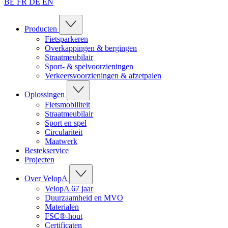
BE
FR
DE
EN
Producten
Fietsparkeren
Overkappingen & bergingen
Straatmeubilair
Sport- & spelvoorzieningen
Verkeersvoorzieningen & afzetpalen
Oplossingen
Fietsmobiliteit
Straatmeubilair
Sport en spel
Circulariteit
Maatwerk
Bestekservice
Projecten
Over VelopA
VelopA 67 jaar
Duurzaamheid en MVO
Materialen
FSC®-hout
Certificaten