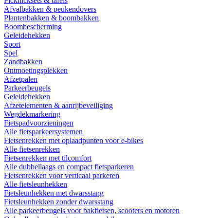
Picknicksets & tafels
Afvalbakken & peukendovers
Plantenbakken & boombakken
Boombescherming
Geleidehekken
Sport
Spel
Zandbakken
Ontmoetingsplekken
Afzetpalen
Parkeerbeugels
Geleidehekken
Afzetelementen & aanrijbeveiliging
Wegdekmarkering
Fietspadvoorzieningen
Alle fietsparkeersystemen
Fietsenrekken met oplaadpunten voor e-bikes
Alle fietsenrekken
Fietsenrekken met tilcomfort
Alle dubbellaags en compact fietsparkeren
Fietsenrekken voor verticaal parkeren
Alle fietsleunhekken
Fietsleunhekken met dwarsstang
Fietsleunhekken zonder dwarsstang
Alle parkeerbeugels voor bakfietsen, scooters en motoren