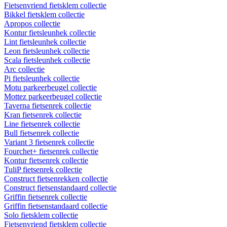
Fietsenvriend fietsklem collectie
Bikkel fietsklem collectie
Apropos collectie
Kontur fietsleunhek collectie
Lint fietsleunhek collectie
Leon fietsleunhek collectie
Scala fietsleunhek collectie
Arc collectie
Pi fietsleunhek collectie
Motu parkeerbeugel collectie
Mottez parkeerbeugel collectie
Taverna fietsenrek collectie
Kran fietsenrek collectie
Line fietsenrek collectie
Bull fietsenrek collectie
Variant 3 fietsenrek collectie
Fourchet+ fietsenrek collectie
Kontur fietsenrek collectie
TuliP fietsenrek collectie
Construct fietsenrekken collectie
Construct fietsenstandaard collectie
Griffin fietsenrek collectie
Griffin fietsenstandaard collectie
Solo fietsklem collectie
Fietsenvriend fietsklem collectie