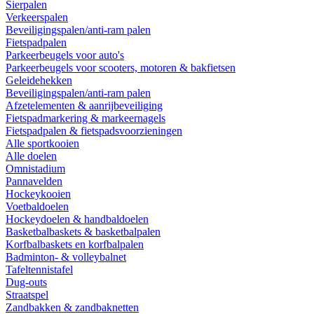
Sierpalen
Verkeerspalen
Beveiligingspalen/anti-ram palen
Fietspadpalen
Parkeerbeugels voor auto's
Parkeerbeugels voor scooters, motoren & bakfietsen
Geleidehekken
Beveiligingspalen/anti-ram palen
Afzetelementen & aanrijbeveiliging
Fietspadmarkering & markeernagels
Fietspadpalen & fietspadsvoorzieningen
Alle sportkooien
Alle doelen
Omnistadium
Pannavelden
Hockeykooien
Voetbaldoelen
Hockeydoelen & handbaldoelen
Basketbalbaskets & basketbalpalen
Korfbalbaskets en korfbalpalen
Badminton- & volleybalnet
Tafeltennistafel
Dug-outs
Straatspel
Zandbakken & zandbaknetten