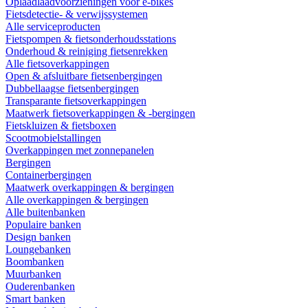
Oplaadlaadvoorzieningen voor e-bikes
Fietsdetectie- & verwijssystemen
Alle serviceproducten
Fietspompen & fietsonderhoudsstations
Onderhoud & reiniging fietsenrekken
Alle fietsoverkappingen
Open & afsluitbare fietsenbergingen
Dubbellaagse fietsenbergingen
Transparante fietsoverkappingen
Maatwerk fietsoverkappingen & -bergingen
Fietskluizen & fietsboxen
Scootmobielstallingen
Overkappingen met zonnepanelen
Bergingen
Containerbergingen
Maatwerk overkappingen & bergingen
Alle overkappingen & bergingen
Alle buitenbanken
Populaire banken
Design banken
Loungebanken
Boombanken
Muurbanken
Ouderenbanken
Smart banken