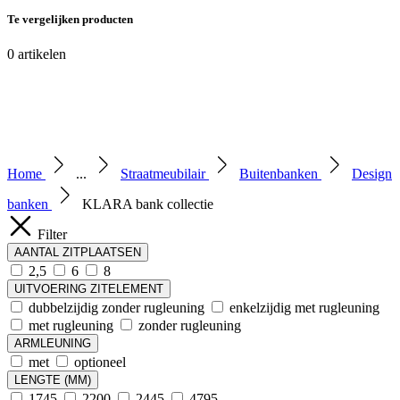
Te vergelijken producten
0
artikelen
Home
...
Straatmeubilair
Buitenbanken
Design
banken
KLARA bank collectie
Filter
AANTAL ZITPLAATSEN
2,5
6
8
UITVOERING ZITELEMENT
dubbelzijdig zonder rugleuning
enkelzijdig met rugleuning
met rugleuning
zonder rugleuning
ARMLEUNING
met
optioneel
LENGTE (MM)
1745
2200
2445
4795