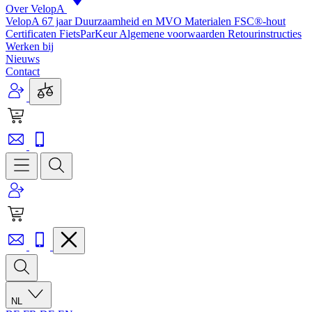
Over VelopA
VelopA 67 jaar
Duurzaamheid en MVO
Materialen
FSC®-hout
Certificaten
FietsParKeur
Algemene voorwaarden
Retourinstructies
Werken bij
Nieuws
Contact
NL