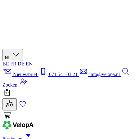
NL
BE
FR
DE
EN
Nieuwsbrief
071 541 03 21
info@velopa.nl
Zoeken
Producten