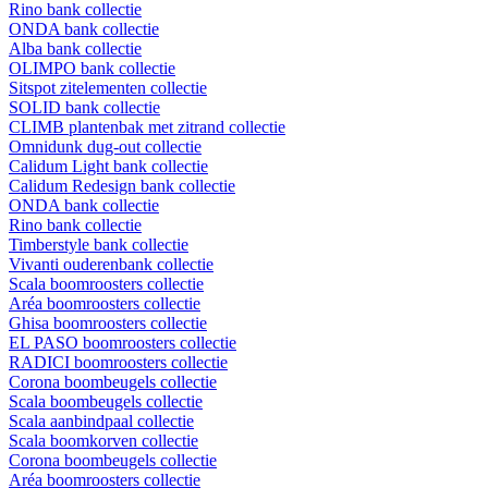
Rino bank collectie
ONDA bank collectie
Alba bank collectie
OLIMPO bank collectie
Sitspot zitelementen collectie
SOLID bank collectie
CLIMB plantenbak met zitrand collectie
Omnidunk dug-out collectie
Calidum Light bank collectie
Calidum Redesign bank collectie
ONDA bank collectie
Rino bank collectie
Timberstyle bank collectie
Vivanti ouderenbank collectie
Scala boomroosters collectie
Aréa boomroosters collectie
Ghisa boomroosters collectie
EL PASO boomroosters collectie
RADICI boomroosters collectie
Corona boombeugels collectie
Scala boombeugels collectie
Scala aanbindpaal collectie
Scala boomkorven collectie
Corona boombeugels collectie
Aréa boomroosters collectie