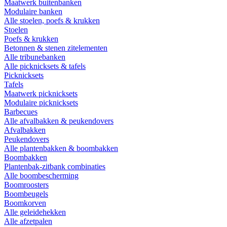
Maatwerk buitenbanken
Modulaire banken
Alle stoelen, poefs & krukken
Stoelen
Poefs & krukken
Betonnen & stenen zitelementen
Alle tribunebanken
Alle picknicksets & tafels
Picknicksets
Tafels
Maatwerk picknicksets
Modulaire picknicksets
Barbecues
Alle afvalbakken & peukendovers
Afvalbakken
Peukendovers
Alle plantenbakken & boombakken
Boombakken
Plantenbak-zitbank combinaties
Alle boombescherming
Boomroosters
Boombeugels
Boomkorven
Alle geleidehekken
Alle afzetpalen