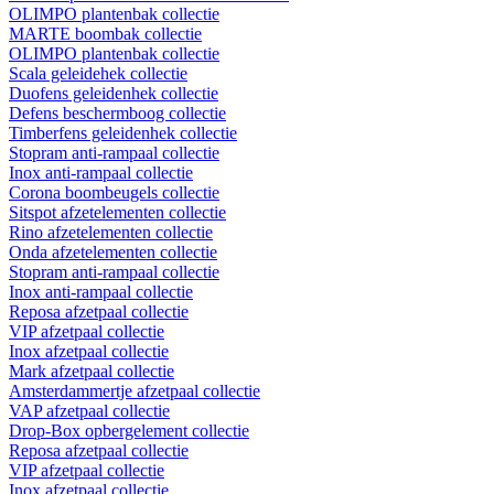
OLIMPO plantenbak collectie
MARTE boombak collectie
OLIMPO plantenbak collectie
Scala geleidehek collectie
Duofens geleidenhek collectie
Defens beschermboog collectie
Timberfens geleidenhek collectie
Stopram anti-rampaal collectie
Inox anti-rampaal collectie
Corona boombeugels collectie
Sitspot afzetelementen collectie
Rino afzetelementen collectie
Onda afzetelementen collectie
Stopram anti-rampaal collectie
Inox anti-rampaal collectie
Reposa afzetpaal collectie
VIP afzetpaal collectie
Inox afzetpaal collectie
Mark afzetpaal collectie
Amsterdammertje afzetpaal collectie
VAP afzetpaal collectie
Drop-Box opbergelement collectie
Reposa afzetpaal collectie
VIP afzetpaal collectie
Inox afzetpaal collectie