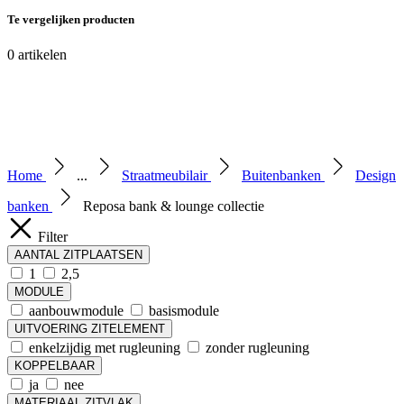
Te vergelijken producten
0
artikelen
Home
...
Straatmeubilair
Buitenbanken
Design
banken
Reposa bank & lounge collectie
Filter
AANTAL ZITPLAATSEN
1
2,5
MODULE
aanbouwmodule
basismodule
UITVOERING ZITELEMENT
enkelzijdig met rugleuning
zonder rugleuning
KOPPELBAAR
ja
nee
MATERIAAL ZITVLAK