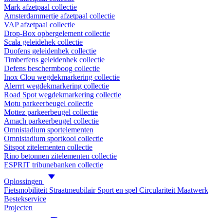
Mark afzetpaal collectie
Amsterdammertje afzetpaal collectie
VAP afzetpaal collectie
Drop-Box opbergelement collectie
Scala geleidehek collectie
Duofens geleidenhek collectie
Timberfens geleidenhek collectie
Defens beschermboog collectie
Inox Clou wegdekmarkering collectie
Alerrrt wegdekmarkering collectie
Road Spot wegdekmarkering collectie
Motu parkeerbeugel collectie
Mottez parkeerbeugel collectie
Amach parkeerbeugel collectie
Omnistadium sportelementen
Omnistadium sportkooi collectie
Sitspot zitelementen collectie
Rino betonnen zitelementen collectie
ESPRIT tribunebanken collectie
Oplossingen
Fietsmobiliteit
Straatmeubilair
Sport en spel
Circulariteit
Maatwerk
Bestekservice
Projecten