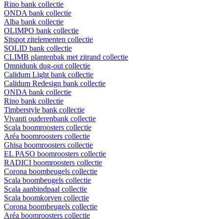
Rino bank collectie
ONDA bank collectie
Alba bank collectie
OLIMPO bank collectie
Sitspot zitelementen collectie
SOLID bank collectie
CLIMB plantenbak met zitrand collectie
Omnidunk dug-out collectie
Calidum Light bank collectie
Calidum Redesign bank collectie
ONDA bank collectie
Rino bank collectie
Timberstyle bank collectie
Vivanti ouderenbank collectie
Scala boomroosters collectie
Aréa boomroosters collectie
Ghisa boomroosters collectie
EL PASO boomroosters collectie
RADICI boomroosters collectie
Corona boombeugels collectie
Scala boombeugels collectie
Scala aanbindpaal collectie
Scala boomkorven collectie
Corona boombeugels collectie
Aréa boomroosters collectie