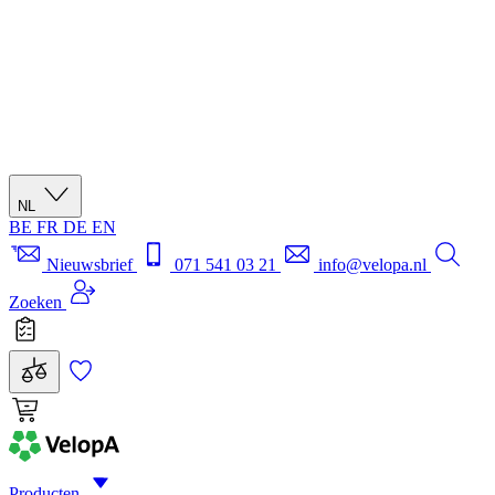
NL
BE
FR
DE
EN
Nieuwsbrief
071 541 03 21
info@velopa.nl
Zoeken
Producten