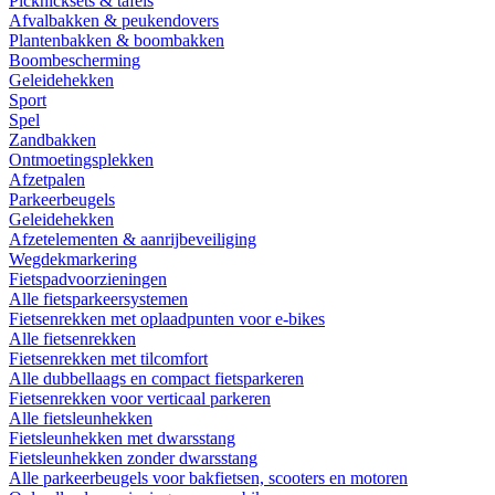
Picknicksets & tafels
Afvalbakken & peukendovers
Plantenbakken & boombakken
Boombescherming
Geleidehekken
Sport
Spel
Zandbakken
Ontmoetingsplekken
Afzetpalen
Parkeerbeugels
Geleidehekken
Afzetelementen & aanrijbeveiliging
Wegdekmarkering
Fietspadvoorzieningen
Alle fietsparkeersystemen
Fietsenrekken met oplaadpunten voor e-bikes
Alle fietsenrekken
Fietsenrekken met tilcomfort
Alle dubbellaags en compact fietsparkeren
Fietsenrekken voor verticaal parkeren
Alle fietsleunhekken
Fietsleunhekken met dwarsstang
Fietsleunhekken zonder dwarsstang
Alle parkeerbeugels voor bakfietsen, scooters en motoren