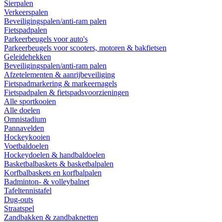
Sierpalen
Verkeerspalen
Beveiligingspalen/anti-ram palen
Fietspadpalen
Parkeerbeugels voor auto's
Parkeerbeugels voor scooters, motoren & bakfietsen
Geleidehekken
Beveiligingspalen/anti-ram palen
Afzetelementen & aanrijbeveiliging
Fietspadmarkering & markeernagels
Fietspadpalen & fietspadsvoorzieningen
Alle sportkooien
Alle doelen
Omnistadium
Pannavelden
Hockeykooien
Voetbaldoelen
Hockeydoelen & handbaldoelen
Basketbalbaskets & basketbalpalen
Korfbalbaskets en korfbalpalen
Badminton- & volleybalnet
Tafeltennistafel
Dug-outs
Straatspel
Zandbakken & zandbaknetten