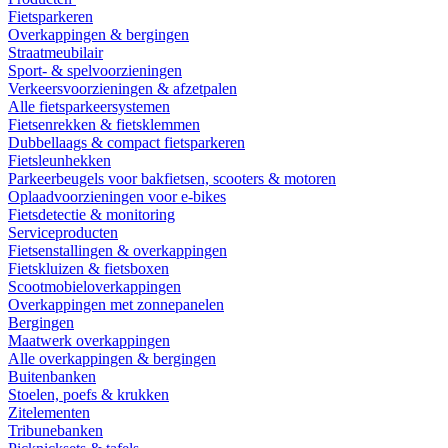
Fietsparkeren
Overkappingen & bergingen
Straatmeubilair
Sport- & spelvoorzieningen
Verkeersvoorzieningen & afzetpalen
Alle fietsparkeersystemen
Fietsenrekken & fietsklemmen
Dubbellaags & compact fietsparkeren
Fietsleunhekken
Parkeerbeugels voor bakfietsen, scooters & motoren
Oplaadvoorzieningen voor e-bikes
Fietsdetectie & monitoring
Serviceproducten
Fietsenstallingen & overkappingen
Fietskluizen & fietsboxen
Scootmobieloverkappingen
Overkappingen met zonnepanelen
Bergingen
Maatwerk overkappingen
Alle overkappingen & bergingen
Buitenbanken
Stoelen, poefs & krukken
Zitelementen
Tribunebanken