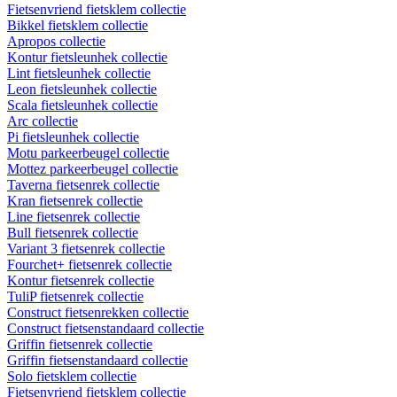
Fietsenvriend fietsklem collectie
Bikkel fietsklem collectie
Apropos collectie
Kontur fietsleunhek collectie
Lint fietsleunhek collectie
Leon fietsleunhek collectie
Scala fietsleunhek collectie
Arc collectie
Pi fietsleunhek collectie
Motu parkeerbeugel collectie
Mottez parkeerbeugel collectie
Taverna fietsenrek collectie
Kran fietsenrek collectie
Line fietsenrek collectie
Bull fietsenrek collectie
Variant 3 fietsenrek collectie
Fourchet+ fietsenrek collectie
Kontur fietsenrek collectie
TuliP fietsenrek collectie
Construct fietsenrekken collectie
Construct fietsenstandaard collectie
Griffin fietsenrek collectie
Griffin fietsenstandaard collectie
Solo fietsklem collectie
Fietsenvriend fietsklem collectie