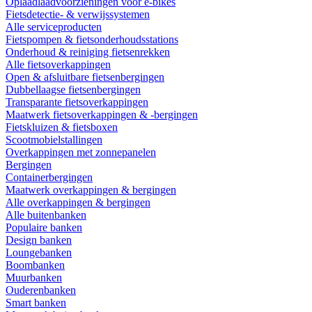
Oplaadlaadvoorzieningen voor e-bikes
Fietsdetectie- & verwijssystemen
Alle serviceproducten
Fietspompen & fietsonderhoudsstations
Onderhoud & reiniging fietsenrekken
Alle fietsoverkappingen
Open & afsluitbare fietsenbergingen
Dubbellaagse fietsenbergingen
Transparante fietsoverkappingen
Maatwerk fietsoverkappingen & -bergingen
Fietskluizen & fietsboxen
Scootmobielstallingen
Overkappingen met zonnepanelen
Bergingen
Containerbergingen
Maatwerk overkappingen & bergingen
Alle overkappingen & bergingen
Alle buitenbanken
Populaire banken
Design banken
Loungebanken
Boombanken
Muurbanken
Ouderenbanken
Smart banken