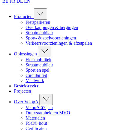
BE
FR
DE
EN
Producten
Fietsparkeren
Overkappingen & bergingen
Straatmeubilair
Sport- & spelvoorzieningen
Verkeersvoorzieningen & afzetpalen
Oplossingen
Fietsmobiliteit
Straatmeubilair
Sport en spel
Circulariteit
Maatwerk
Bestekservice
Projecten
Over VelopA
VelopA 67 jaar
Duurzaamheid en MVO
Materialen
FSC®-hout
Certificaten