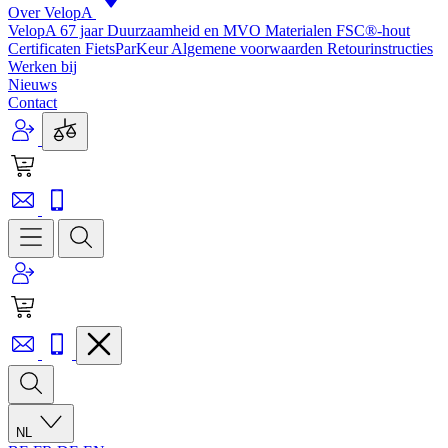
Over VelopA
VelopA 67 jaar
Duurzaamheid en MVO
Materialen
FSC®-hout
Certificaten
FietsParKeur
Algemene voorwaarden
Retourinstructies
Werken bij
Nieuws
Contact
NL