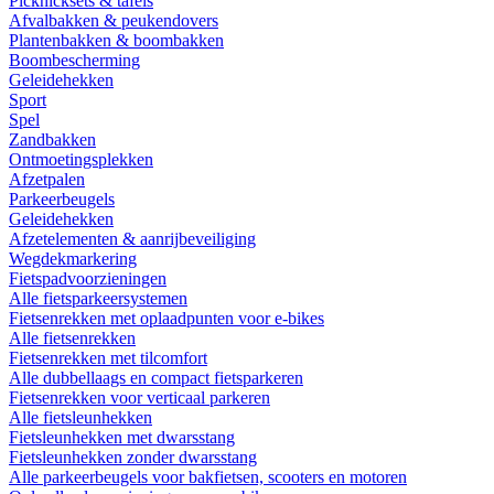
Picknicksets & tafels
Afvalbakken & peukendovers
Plantenbakken & boombakken
Boombescherming
Geleidehekken
Sport
Spel
Zandbakken
Ontmoetingsplekken
Afzetpalen
Parkeerbeugels
Geleidehekken
Afzetelementen & aanrijbeveiliging
Wegdekmarkering
Fietspadvoorzieningen
Alle fietsparkeersystemen
Fietsenrekken met oplaadpunten voor e-bikes
Alle fietsenrekken
Fietsenrekken met tilcomfort
Alle dubbellaags en compact fietsparkeren
Fietsenrekken voor verticaal parkeren
Alle fietsleunhekken
Fietsleunhekken met dwarsstang
Fietsleunhekken zonder dwarsstang
Alle parkeerbeugels voor bakfietsen, scooters en motoren