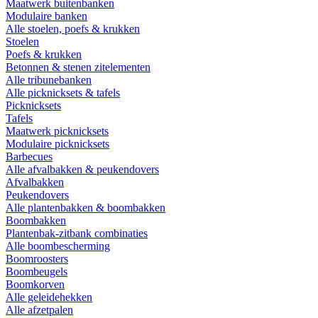
Maatwerk buitenbanken
Modulaire banken
Alle stoelen, poefs & krukken
Stoelen
Poefs & krukken
Betonnen & stenen zitelementen
Alle tribunebanken
Alle picknicksets & tafels
Picknicksets
Tafels
Maatwerk picknicksets
Modulaire picknicksets
Barbecues
Alle afvalbakken & peukendovers
Afvalbakken
Peukendovers
Alle plantenbakken & boombakken
Boombakken
Plantenbak-zitbank combinaties
Alle boombescherming
Boomroosters
Boombeugels
Boomkorven
Alle geleidehekken
Alle afzetpalen