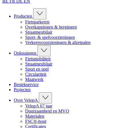
BE
FR
DE
EN
Producten
Fietsparkeren
Overkappingen & bergingen
Straatmeubilair
Sport- & spelvoorzieningen
Verkeersvoorzieningen & afzetpalen
Oplossingen
Fietsmobiliteit
Straatmeubilair
Sport en spel
Circulariteit
Maatwerk
Bestekservice
Projecten
Over VelopA
VelopA 67 jaar
Duurzaamheid en MVO
Materialen
FSC®-hout
Certificaten