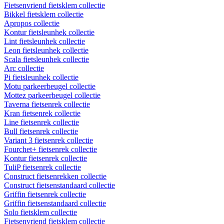
Fietsenvriend fietsklem collectie
Bikkel fietsklem collectie
Apropos collectie
Kontur fietsleunhek collectie
Lint fietsleunhek collectie
Leon fietsleunhek collectie
Scala fietsleunhek collectie
Arc collectie
Pi fietsleunhek collectie
Motu parkeerbeugel collectie
Mottez parkeerbeugel collectie
Taverna fietsenrek collectie
Kran fietsenrek collectie
Line fietsenrek collectie
Bull fietsenrek collectie
Variant 3 fietsenrek collectie
Fourchet+ fietsenrek collectie
Kontur fietsenrek collectie
TuliP fietsenrek collectie
Construct fietsenrekken collectie
Construct fietsenstandaard collectie
Griffin fietsenrek collectie
Griffin fietsenstandaard collectie
Solo fietsklem collectie
Fietsenvriend fietsklem collectie