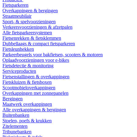
Fietsparkeren
Overkappingen & bergingen
Straatmeubilair
Sport- & spelvoorzieningen
Verkeersvoorzieningen & afzetpalen
Alle fietsparkeersystemen
Fietsenrekken & fietsklemmen
Dubbellaags & compact fietsparkeren
Fietsleunhekken
Parkeerbeugels voor bakfietsen, scooters & motoren
Oplaadvoorzieningen voor e-bikes
Fietsdetectie & monitoring
Serviceproducten
Fietsenstallingen & overkappingen
Fietskluizen & fietsboxen
Scootmobieloverkappingen
Overkappingen met zonnepanelen
Bergingen
Maatwerk overkappingen
Alle overkappingen & bergingen
Buitenbanken
Stoelen, poefs & krukken
Zitelementen
Tribunebanken