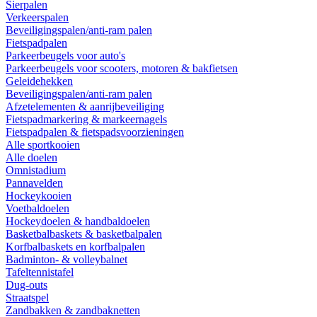
Sierpalen
Verkeerspalen
Beveiligingspalen/anti-ram palen
Fietspadpalen
Parkeerbeugels voor auto's
Parkeerbeugels voor scooters, motoren & bakfietsen
Geleidehekken
Beveiligingspalen/anti-ram palen
Afzetelementen & aanrijbeveiliging
Fietspadmarkering & markeernagels
Fietspadpalen & fietspadsvoorzieningen
Alle sportkooien
Alle doelen
Omnistadium
Pannavelden
Hockeykooien
Voetbaldoelen
Hockeydoelen & handbaldoelen
Basketbalbaskets & basketbalpalen
Korfbalbaskets en korfbalpalen
Badminton- & volleybalnet
Tafeltennistafel
Dug-outs
Straatspel
Zandbakken & zandbaknetten