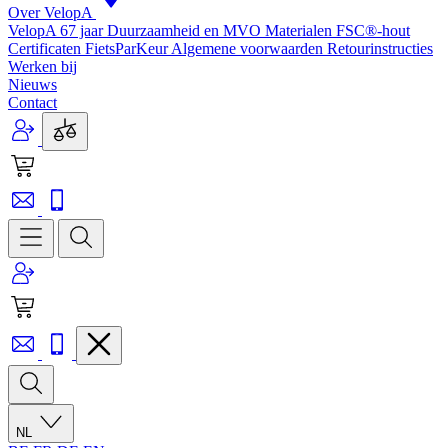
Over VelopA
VelopA 67 jaar
Duurzaamheid en MVO
Materialen
FSC®-hout
Certificaten
FietsParKeur
Algemene voorwaarden
Retourinstructies
Werken bij
Nieuws
Contact
NL