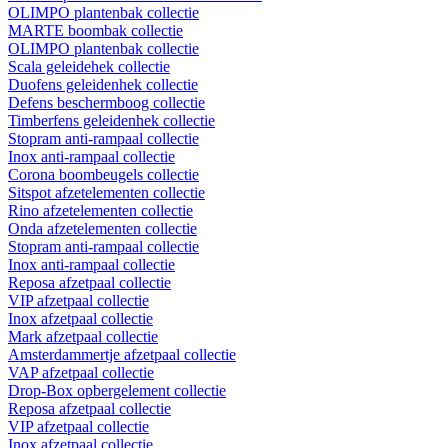
OLIMPO plantenbak collectie
MARTE boombak collectie
OLIMPO plantenbak collectie
Scala geleidehek collectie
Duofens geleidenhek collectie
Defens beschermboog collectie
Timberfens geleidenhek collectie
Stopram anti-rampaal collectie
Inox anti-rampaal collectie
Corona boombeugels collectie
Sitspot afzetelementen collectie
Rino afzetelementen collectie
Onda afzetelementen collectie
Stopram anti-rampaal collectie
Inox anti-rampaal collectie
Reposa afzetpaal collectie
VIP afzetpaal collectie
Inox afzetpaal collectie
Mark afzetpaal collectie
Amsterdammertje afzetpaal collectie
VAP afzetpaal collectie
Drop-Box opbergelement collectie
Reposa afzetpaal collectie
VIP afzetpaal collectie
Inox afzetpaal collectie