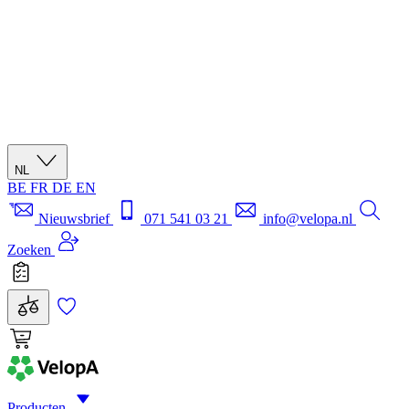
NL
BE
FR
DE
EN
Nieuwsbrief
071 541 03 21
info@velopa.nl
Zoeken
Producten