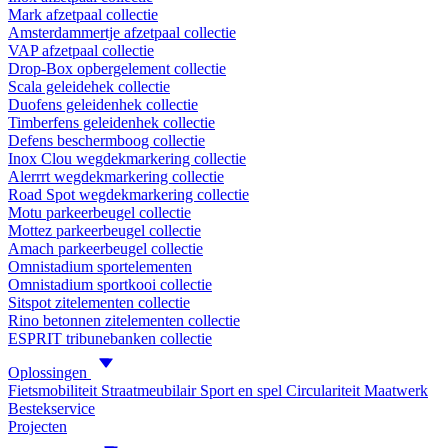
Mark afzetpaal collectie
Amsterdammertje afzetpaal collectie
VAP afzetpaal collectie
Drop-Box opbergelement collectie
Scala geleidehek collectie
Duofens geleidenhek collectie
Timberfens geleidenhek collectie
Defens beschermboog collectie
Inox Clou wegdekmarkering collectie
Alerrrt wegdekmarkering collectie
Road Spot wegdekmarkering collectie
Motu parkeerbeugel collectie
Mottez parkeerbeugel collectie
Amach parkeerbeugel collectie
Omnistadium sportelementen
Omnistadium sportkooi collectie
Sitspot zitelementen collectie
Rino betonnen zitelementen collectie
ESPRIT tribunebanken collectie
Oplossingen
Fietsmobiliteit
Straatmeubilair
Sport en spel
Circulariteit
Maatwerk
Bestekservice
Projecten