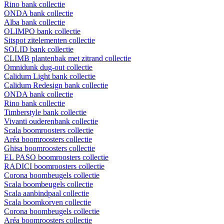
Rino bank collectie
ONDA bank collectie
Alba bank collectie
OLIMPO bank collectie
Sitspot zitelementen collectie
SOLID bank collectie
CLIMB plantenbak met zitrand collectie
Omnidunk dug-out collectie
Calidum Light bank collectie
Calidum Redesign bank collectie
ONDA bank collectie
Rino bank collectie
Timberstyle bank collectie
Vivanti ouderenbank collectie
Scala boomroosters collectie
Aréa boomroosters collectie
Ghisa boomroosters collectie
EL PASO boomroosters collectie
RADICI boomroosters collectie
Corona boombeugels collectie
Scala boombeugels collectie
Scala aanbindpaal collectie
Scala boomkorven collectie
Corona boombeugels collectie
Aréa boomroosters collectie