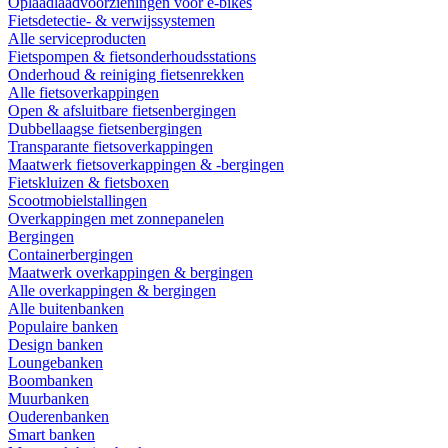
Oplaadlaadvoorzieningen voor e-bikes
Fietsdetectie- & verwijssystemen
Alle serviceproducten
Fietspompen & fietsonderhoudsstations
Onderhoud & reiniging fietsenrekken
Alle fietsoverkappingen
Open & afsluitbare fietsenbergingen
Dubbellaagse fietsenbergingen
Transparante fietsoverkappingen
Maatwerk fietsoverkappingen & -bergingen
Fietskluizen & fietsboxen
Scootmobielstallingen
Overkappingen met zonnepanelen
Bergingen
Containerbergingen
Maatwerk overkappingen & bergingen
Alle overkappingen & bergingen
Alle buitenbanken
Populaire banken
Design banken
Loungebanken
Boombanken
Muurbanken
Ouderenbanken
Smart banken