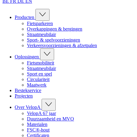
BE
FR
DE
EN
Producten
Fietsparkeren
Overkappingen & bergingen
Straatmeubilair
Sport- & spelvoorzieningen
Verkeersvoorzieningen & afzetpalen
Oplossingen
Fietsmobiliteit
Straatmeubilair
Sport en spel
Circulariteit
Maatwerk
Bestekservice
Projecten
Over VelopA
VelopA 67 jaar
Duurzaamheid en MVO
Materialen
FSC®-hout
Certificaten