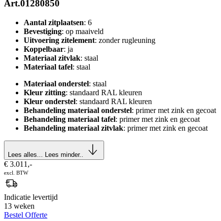
Art.01280850
Aantal zitplaatsen
: 6
Bevestiging
: op maaiveld
Uitvoering zitelement
: zonder rugleuning
Koppelbaar
: ja
Materiaal zitvlak
: staal
Materiaal tafel
: staal
Materiaal onderstel
: staal
Kleur zitting
: standaard RAL kleuren
Kleur onderstel
: standaard RAL kleuren
Behandeling materiaal onderstel
: primer met zink en gecoat
Behandeling materiaal tafel
: primer met zink en gecoat
Behandeling materiaal zitvlak
: primer met zink en gecoat
Lees alles...
Lees minder..
€ 3.011,-
excl. BTW
Indicatie levertijd
13 weken
Bestel
Offerte