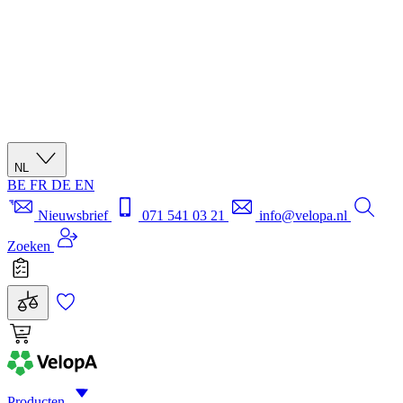
NL
BE
FR
DE
EN
Nieuwsbrief
071 541 03 21
info@velopa.nl
Zoeken
Producten