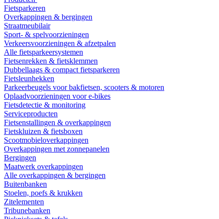
Fietsparkeren
Overkappingen & bergingen
Straatmeubilair
Sport- & spelvoorzieningen
Verkeersvoorzieningen & afzetpalen
Alle fietsparkeersystemen
Fietsenrekken & fietsklemmen
Dubbellaags & compact fietsparkeren
Fietsleunhekken
Parkeerbeugels voor bakfietsen, scooters & motoren
Oplaadvoorzieningen voor e-bikes
Fietsdetectie & monitoring
Serviceproducten
Fietsenstallingen & overkappingen
Fietskluizen & fietsboxen
Scootmobieloverkappingen
Overkappingen met zonnepanelen
Bergingen
Maatwerk overkappingen
Alle overkappingen & bergingen
Buitenbanken
Stoelen, poefs & krukken
Zitelementen
Tribunebanken