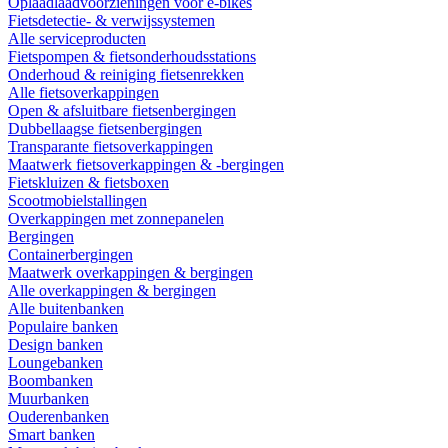
Oplaadlaadvoorzieningen voor e-bikes
Fietsdetectie- & verwijssystemen
Alle serviceproducten
Fietspompen & fietsonderhoudsstations
Onderhoud & reiniging fietsenrekken
Alle fietsoverkappingen
Open & afsluitbare fietsenbergingen
Dubbellaagse fietsenbergingen
Transparante fietsoverkappingen
Maatwerk fietsoverkappingen & -bergingen
Fietskluizen & fietsboxen
Scootmobielstallingen
Overkappingen met zonnepanelen
Bergingen
Containerbergingen
Maatwerk overkappingen & bergingen
Alle overkappingen & bergingen
Alle buitenbanken
Populaire banken
Design banken
Loungebanken
Boombanken
Muurbanken
Ouderenbanken
Smart banken