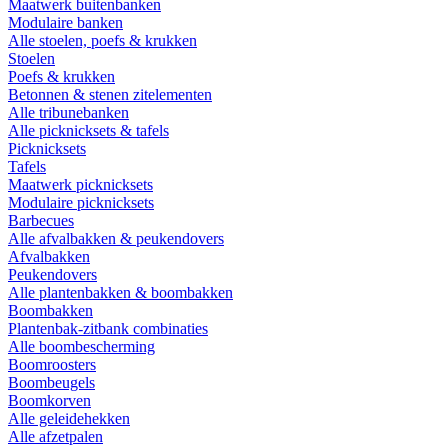
Maatwerk buitenbanken
Modulaire banken
Alle stoelen, poefs & krukken
Stoelen
Poefs & krukken
Betonnen & stenen zitelementen
Alle tribunebanken
Alle picknicksets & tafels
Picknicksets
Tafels
Maatwerk picknicksets
Modulaire picknicksets
Barbecues
Alle afvalbakken & peukendovers
Afvalbakken
Peukendovers
Alle plantenbakken & boombakken
Boombakken
Plantenbak-zitbank combinaties
Alle boombescherming
Boomroosters
Boombeugels
Boomkorven
Alle geleidehekken
Alle afzetpalen