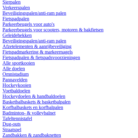
Sierpalen
Verkeerspalen
Beveiligingspalen/anti-ram palen
Fietspadpalen
Parkeerbeugels voor auto's
Parkeerbeugels voor scooters, motoren & bakfietsen
Geleidehekken
Beveiligingspalen/anti-ram palen
Afzetelementen & aanrijbeveiliging
Fietspadmarkering & markeernagels
Fietspadpalen & fietspadsvoorzieningen
Alle sportkooien
Alle doelen
Omnistadium
Pannavelden
Hockeykooien
Voetbaldoelen
Hockeydoelen & handbaldoelen
Basketbalbaskets & basketbalpalen
Korfbalbaskets en korfbalpalen
Badminton- & volleybalnet
Tafeltennistafel
Dug-outs
Straatspel
Zandbakken & zandbaknetten