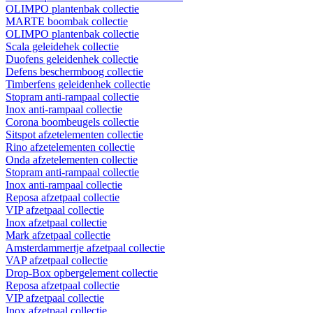
OLIMPO plantenbak collectie
MARTE boombak collectie
OLIMPO plantenbak collectie
Scala geleidehek collectie
Duofens geleidenhek collectie
Defens beschermboog collectie
Timberfens geleidenhek collectie
Stopram anti-rampaal collectie
Inox anti-rampaal collectie
Corona boombeugels collectie
Sitspot afzetelementen collectie
Rino afzetelementen collectie
Onda afzetelementen collectie
Stopram anti-rampaal collectie
Inox anti-rampaal collectie
Reposa afzetpaal collectie
VIP afzetpaal collectie
Inox afzetpaal collectie
Mark afzetpaal collectie
Amsterdammertje afzetpaal collectie
VAP afzetpaal collectie
Drop-Box opbergelement collectie
Reposa afzetpaal collectie
VIP afzetpaal collectie
Inox afzetpaal collectie