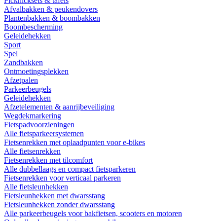
Picknicksets & tafels
Afvalbakken & peukendovers
Plantenbakken & boombakken
Boombescherming
Geleidehekken
Sport
Spel
Zandbakken
Ontmoetingsplekken
Afzetpalen
Parkeerbeugels
Geleidehekken
Afzetelementen & aanrijbeveiliging
Wegdekmarkering
Fietspadvoorzieningen
Alle fietsparkeersystemen
Fietsenrekken met oplaadpunten voor e-bikes
Alle fietsenrekken
Fietsenrekken met tilcomfort
Alle dubbellaags en compact fietsparkeren
Fietsenrekken voor verticaal parkeren
Alle fietsleunhekken
Fietsleunhekken met dwarsstang
Fietsleunhekken zonder dwarsstang
Alle parkeerbeugels voor bakfietsen, scooters en motoren