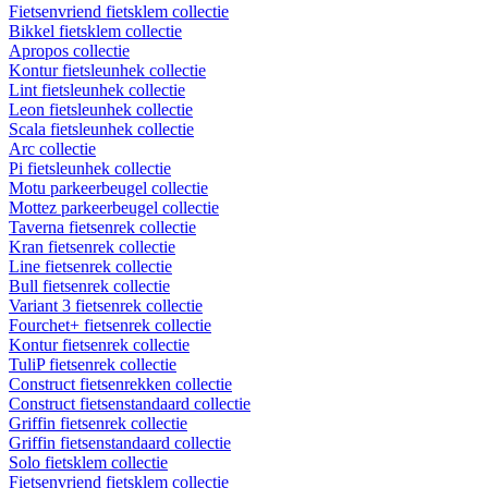
Fietsenvriend fietsklem collectie
Bikkel fietsklem collectie
Apropos collectie
Kontur fietsleunhek collectie
Lint fietsleunhek collectie
Leon fietsleunhek collectie
Scala fietsleunhek collectie
Arc collectie
Pi fietsleunhek collectie
Motu parkeerbeugel collectie
Mottez parkeerbeugel collectie
Taverna fietsenrek collectie
Kran fietsenrek collectie
Line fietsenrek collectie
Bull fietsenrek collectie
Variant 3 fietsenrek collectie
Fourchet+ fietsenrek collectie
Kontur fietsenrek collectie
TuliP fietsenrek collectie
Construct fietsenrekken collectie
Construct fietsenstandaard collectie
Griffin fietsenrek collectie
Griffin fietsenstandaard collectie
Solo fietsklem collectie
Fietsenvriend fietsklem collectie