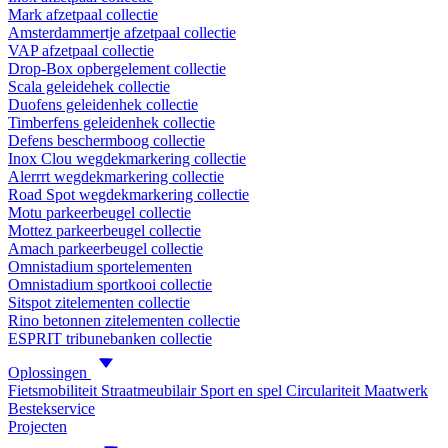
Mark afzetpaal collectie
Amsterdammertje afzetpaal collectie
VAP afzetpaal collectie
Drop-Box opbergelement collectie
Scala geleidehek collectie
Duofens geleidenhek collectie
Timberfens geleidenhek collectie
Defens beschermboog collectie
Inox Clou wegdekmarkering collectie
Alerrrt wegdekmarkering collectie
Road Spot wegdekmarkering collectie
Motu parkeerbeugel collectie
Mottez parkeerbeugel collectie
Amach parkeerbeugel collectie
Omnistadium sportelementen
Omnistadium sportkooi collectie
Sitspot zitelementen collectie
Rino betonnen zitelementen collectie
ESPRIT tribunebanken collectie
Oplossingen
Fietsmobiliteit
Straatmeubilair
Sport en spel
Circulariteit
Maatwerk
Bestekservice
Projecten