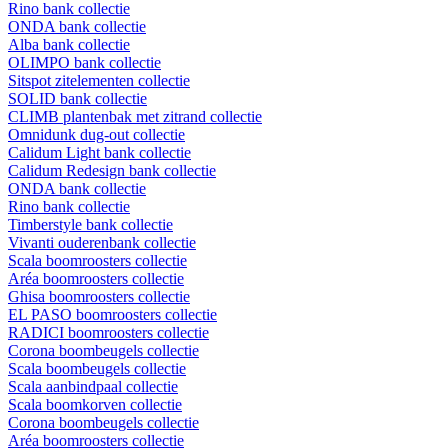
Rino bank collectie
ONDA bank collectie
Alba bank collectie
OLIMPO bank collectie
Sitspot zitelementen collectie
SOLID bank collectie
CLIMB plantenbak met zitrand collectie
Omnidunk dug-out collectie
Calidum Light bank collectie
Calidum Redesign bank collectie
ONDA bank collectie
Rino bank collectie
Timberstyle bank collectie
Vivanti ouderenbank collectie
Scala boomroosters collectie
Aréa boomroosters collectie
Ghisa boomroosters collectie
EL PASO boomroosters collectie
RADICI boomroosters collectie
Corona boombeugels collectie
Scala boombeugels collectie
Scala aanbindpaal collectie
Scala boomkorven collectie
Corona boombeugels collectie
Aréa boomroosters collectie