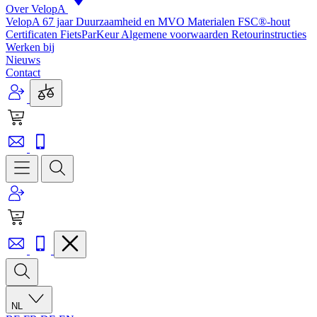
Over VelopA
VelopA 67 jaar
Duurzaamheid en MVO
Materialen
FSC®-hout
Certificaten
FietsParKeur
Algemene voorwaarden
Retourinstructies
Werken bij
Nieuws
Contact
NL