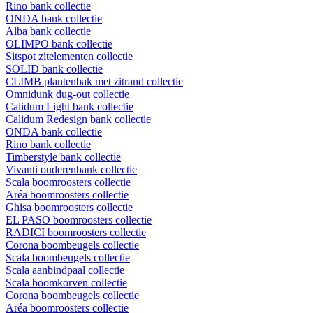
Rino bank collectie
ONDA bank collectie
Alba bank collectie
OLIMPO bank collectie
Sitspot zitelementen collectie
SOLID bank collectie
CLIMB plantenbak met zitrand collectie
Omnidunk dug-out collectie
Calidum Light bank collectie
Calidum Redesign bank collectie
ONDA bank collectie
Rino bank collectie
Timberstyle bank collectie
Vivanti ouderenbank collectie
Scala boomroosters collectie
Aréa boomroosters collectie
Ghisa boomroosters collectie
EL PASO boomroosters collectie
RADICI boomroosters collectie
Corona boombeugels collectie
Scala boombeugels collectie
Scala aanbindpaal collectie
Scala boomkorven collectie
Corona boombeugels collectie
Aréa boomroosters collectie