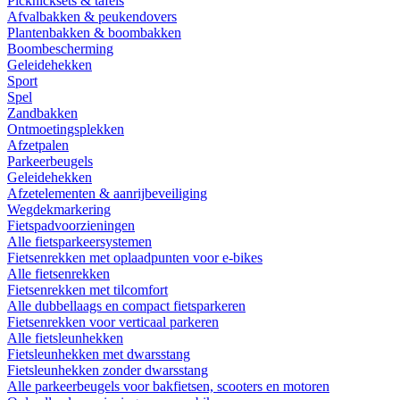
Picknicksets & tafels
Afvalbakken & peukendovers
Plantenbakken & boombakken
Boombescherming
Geleidehekken
Sport
Spel
Zandbakken
Ontmoetingsplekken
Afzetpalen
Parkeerbeugels
Geleidehekken
Afzetelementen & aanrijbeveiliging
Wegdekmarkering
Fietspadvoorzieningen
Alle fietsparkeersystemen
Fietsenrekken met oplaadpunten voor e-bikes
Alle fietsenrekken
Fietsenrekken met tilcomfort
Alle dubbellaags en compact fietsparkeren
Fietsenrekken voor verticaal parkeren
Alle fietsleunhekken
Fietsleunhekken met dwarsstang
Fietsleunhekken zonder dwarsstang
Alle parkeerbeugels voor bakfietsen, scooters en motoren