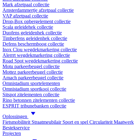
Mark afzetpaal collectie
Amsterdammertje afzetpaal collectie
VAP afzetpaal collectie
Drop-Box opbergelement collectie
Scala geleidehek collectie
Duofens geleidenhek collectie
Timberfens geleidenhek collectie
Defens beschermboog collectie
Inox Clou wegdekmarkering collectie
Alerrrt wegdekmarkering collectie
Road Spot wegdekmarkering collectie
Motu parkeerbeugel collectie
Mottez parkeerbeugel collectie
Amach parkeerbeugel collectie
Omnistadium sportelementen
Omnistadium sportkooi collectie
Sitspot zitelementen collectie
Rino betonnen zitelementen collectie
ESPRIT tribunebanken collectie
Oplossingen
Fietsmobiliteit
Straatmeubilair
Sport en spel
Circulariteit
Maatwerk
Bestekservice
Projecten