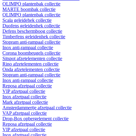
OLIMPO plantenbak collectie
MARTE boombak collectie
OLIMPO plantenbak collectie
Scala geleidehek collectie
Duofens geleidenhek collectie
Defens beschermboog collectie
Timberfens geleidenhek collectie
Stopram anti-rampaal collectie
Inox anti-rampaal collectie
Corona boombeugels collectie
Sitspot afzetelementen collectie
Rino afzetelementen collectie
Onda afzetelementen collectie
Stopram anti-rampaal collectie
Inox anti-rampaal collectie
Reposa afzetpaal collectie
VIP afzetpaal collectie
Inox afzetpaal collectie
Mark afzetpaal collectie
Amsterdammertje afzetpaal collectie
VAP afzetpaal collectie
Drop-Box opbergelement collectie
Reposa afzetpaal collectie
VIP afzetpaal collectie
Inox afzetpaal collectie