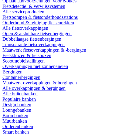
Oplaadlaadvoorzieningen voor e-bikes
Fietsdetectie- & verwijssystemen
Alle serviceproducten
Fietspompen & fietsonderhoudsstations
Onderhoud & reiniging fietsenrekken
Alle fietsoverkappingen
Open & afsluitbare fietsenbergingen
Dubbellaagse fietsenbergingen
Transparante fietsoverkappingen
Maatwerk fietsoverkappingen & -bergingen
Fietskluizen & fietsboxen
Scootmobielstallingen
Overkappingen met zonnepanelen
Bergingen
Containerbergingen
Maatwerk overkappingen & bergingen
Alle overkappingen & bergingen
Alle buitenbanken
Populaire banken
Design banken
Loungebanken
Boombanken
Muurbanken
Ouderenbanken
Smart banken