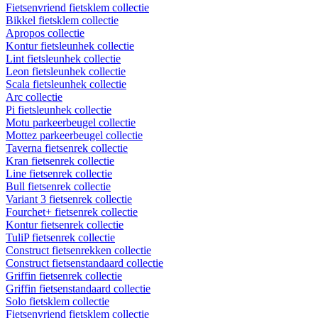
Fietsenvriend fietsklem collectie
Bikkel fietsklem collectie
Apropos collectie
Kontur fietsleunhek collectie
Lint fietsleunhek collectie
Leon fietsleunhek collectie
Scala fietsleunhek collectie
Arc collectie
Pi fietsleunhek collectie
Motu parkeerbeugel collectie
Mottez parkeerbeugel collectie
Taverna fietsenrek collectie
Kran fietsenrek collectie
Line fietsenrek collectie
Bull fietsenrek collectie
Variant 3 fietsenrek collectie
Fourchet+ fietsenrek collectie
Kontur fietsenrek collectie
TuliP fietsenrek collectie
Construct fietsenrekken collectie
Construct fietsenstandaard collectie
Griffin fietsenrek collectie
Griffin fietsenstandaard collectie
Solo fietsklem collectie
Fietsenvriend fietsklem collectie