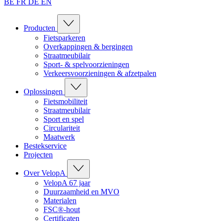
BE
FR
DE
EN
Producten
Fietsparkeren
Overkappingen & bergingen
Straatmeubilair
Sport- & spelvoorzieningen
Verkeersvoorzieningen & afzetpalen
Oplossingen
Fietsmobiliteit
Straatmeubilair
Sport en spel
Circulariteit
Maatwerk
Bestekservice
Projecten
Over VelopA
VelopA 67 jaar
Duurzaamheid en MVO
Materialen
FSC®-hout
Certificaten