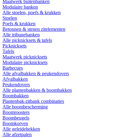
Maatwerk buitenbanken
Modulaire banken
Alle stoelen, poefs & krukken
Stoelen
Poefs & krukken
Betonnen & stenen zitelementen
Alle tribunebanken
Alle picknicksets & tafels
Picknicksets
Tafels
Maatwerk picknicksets
Modulaire picknicksets
Barbecues
Alle afvalbakken & peukendovers
Afvalbakken
Peukendovers
Alle plantenbakken & boombakken
Boombakken
Plantenbak-zitbank combinaties
Alle boombescherming
Boomroosters
Boombeugels
Boomkorven
Alle geleidehekken
Alle afzetpalen