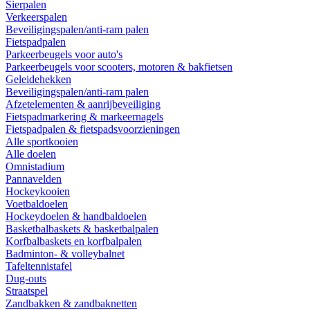
Sierpalen
Verkeerspalen
Beveiligingspalen/anti-ram palen
Fietspadpalen
Parkeerbeugels voor auto's
Parkeerbeugels voor scooters, motoren & bakfietsen
Geleidehekken
Beveiligingspalen/anti-ram palen
Afzetelementen & aanrijbeveiliging
Fietspadmarkering & markeernagels
Fietspadpalen & fietspadsvoorzieningen
Alle sportkooien
Alle doelen
Omnistadium
Pannavelden
Hockeykooien
Voetbaldoelen
Hockeydoelen & handbaldoelen
Basketbalbaskets & basketbalpalen
Korfbalbaskets en korfbalpalen
Badminton- & volleybalnet
Tafeltennistafel
Dug-outs
Straatspel
Zandbakken & zandbaknetten