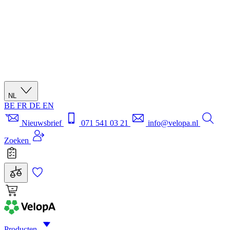
NL
BE
FR
DE
EN
Nieuwsbrief
071 541 03 21
info@velopa.nl
Zoeken
Producten