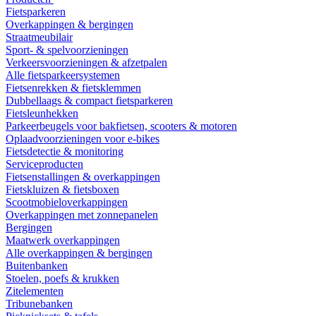
Fietsparkeren
Overkappingen & bergingen
Straatmeubilair
Sport- & spelvoorzieningen
Verkeersvoorzieningen & afzetpalen
Alle fietsparkeersystemen
Fietsenrekken & fietsklemmen
Dubbellaags & compact fietsparkeren
Fietsleunhekken
Parkeerbeugels voor bakfietsen, scooters & motoren
Oplaadvoorzieningen voor e-bikes
Fietsdetectie & monitoring
Serviceproducten
Fietsenstallingen & overkappingen
Fietskluizen & fietsboxen
Scootmobieloverkappingen
Overkappingen met zonnepanelen
Bergingen
Maatwerk overkappingen
Alle overkappingen & bergingen
Buitenbanken
Stoelen, poefs & krukken
Zitelementen
Tribunebanken