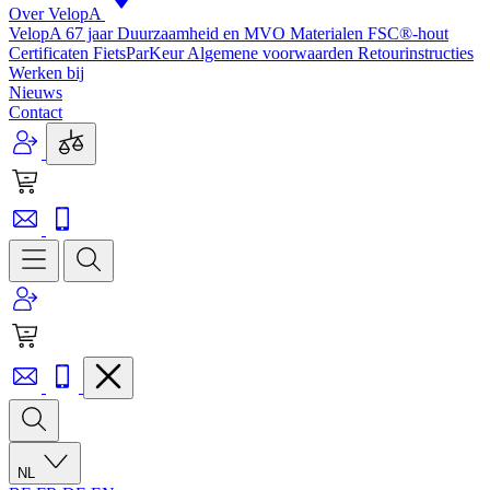
Over VelopA
VelopA 67 jaar
Duurzaamheid en MVO
Materialen
FSC®-hout
Certificaten
FietsParKeur
Algemene voorwaarden
Retourinstructies
Werken bij
Nieuws
Contact
NL