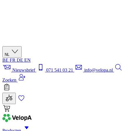
NL
BE
FR
DE
EN
Nieuwsbrief
071 541 03 21
info@velopa.nl
Zoeken
Producten