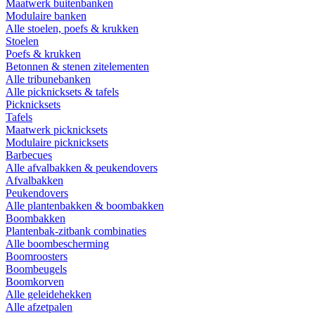
Maatwerk buitenbanken
Modulaire banken
Alle stoelen, poefs & krukken
Stoelen
Poefs & krukken
Betonnen & stenen zitelementen
Alle tribunebanken
Alle picknicksets & tafels
Picknicksets
Tafels
Maatwerk picknicksets
Modulaire picknicksets
Barbecues
Alle afvalbakken & peukendovers
Afvalbakken
Peukendovers
Alle plantenbakken & boombakken
Boombakken
Plantenbak-zitbank combinaties
Alle boombescherming
Boomroosters
Boombeugels
Boomkorven
Alle geleidehekken
Alle afzetpalen