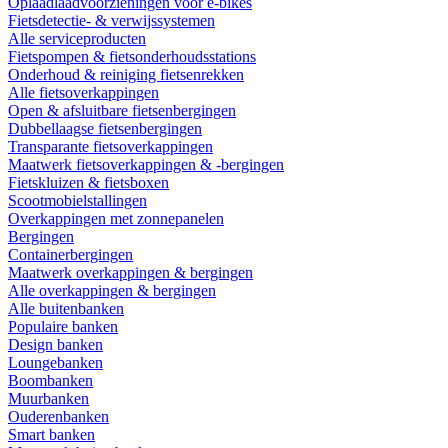
Oplaadlaadvoorzieningen voor e-bikes
Fietsdetectie- & verwijssystemen
Alle serviceproducten
Fietspompen & fietsonderhoudsstations
Onderhoud & reiniging fietsenrekken
Alle fietsoverkappingen
Open & afsluitbare fietsenbergingen
Dubbellaagse fietsenbergingen
Transparante fietsoverkappingen
Maatwerk fietsoverkappingen & -bergingen
Fietskluizen & fietsboxen
Scootmobielstallingen
Overkappingen met zonnepanelen
Bergingen
Containerbergingen
Maatwerk overkappingen & bergingen
Alle overkappingen & bergingen
Alle buitenbanken
Populaire banken
Design banken
Loungebanken
Boombanken
Muurbanken
Ouderenbanken
Smart banken