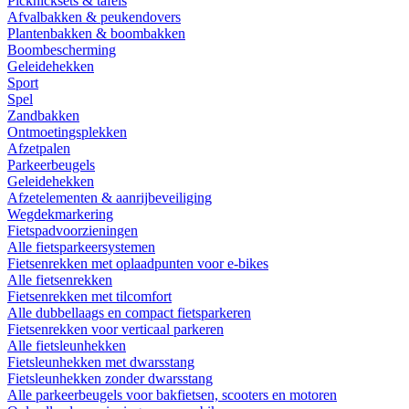
Picknicksets & tafels
Afvalbakken & peukendovers
Plantenbakken & boombakken
Boombescherming
Geleidehekken
Sport
Spel
Zandbakken
Ontmoetingsplekken
Afzetpalen
Parkeerbeugels
Geleidehekken
Afzetelementen & aanrijbeveiliging
Wegdekmarkering
Fietspadvoorzieningen
Alle fietsparkeersystemen
Fietsenrekken met oplaadpunten voor e-bikes
Alle fietsenrekken
Fietsenrekken met tilcomfort
Alle dubbellaags en compact fietsparkeren
Fietsenrekken voor verticaal parkeren
Alle fietsleunhekken
Fietsleunhekken met dwarsstang
Fietsleunhekken zonder dwarsstang
Alle parkeerbeugels voor bakfietsen, scooters en motoren