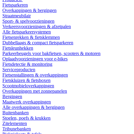
Fietsparkeren
Overkappingen & bergingen
Straatmeubilair
Sport- & spelvoorzieningen
Verkeersvoorzieningen & afzetpalen
Alle fietsparkeersystemen
Fietsenrekken & fietsklemmen
Dubbellaags & compact fietsparkeren
Fietsleunhekken
Parkeerbeugels voor bakfietsen, scooters & motoren
Oplaadvoorzieningen voor e-bikes
Fietsdetectie & monitoring
Serviceproducten
Fietsenstallingen & overkappingen
Fietskluizen & fietsboxen
Scootmobieloverkappingen
Overkappingen met zonnepanelen
Bergingen
Maatwerk overkappingen
Alle overkappingen & bergingen
Buitenbanken
Stoelen, poefs & krukken
Zitelementen
Tribunebanken