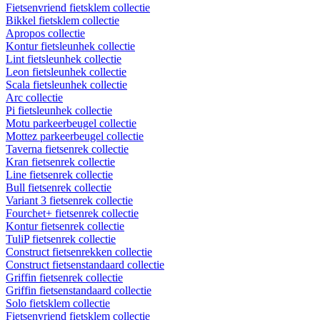
Fietsenvriend fietsklem collectie
Bikkel fietsklem collectie
Apropos collectie
Kontur fietsleunhek collectie
Lint fietsleunhek collectie
Leon fietsleunhek collectie
Scala fietsleunhek collectie
Arc collectie
Pi fietsleunhek collectie
Motu parkeerbeugel collectie
Mottez parkeerbeugel collectie
Taverna fietsenrek collectie
Kran fietsenrek collectie
Line fietsenrek collectie
Bull fietsenrek collectie
Variant 3 fietsenrek collectie
Fourchet+ fietsenrek collectie
Kontur fietsenrek collectie
TuliP fietsenrek collectie
Construct fietsenrekken collectie
Construct fietsenstandaard collectie
Griffin fietsenrek collectie
Griffin fietsenstandaard collectie
Solo fietsklem collectie
Fietsenvriend fietsklem collectie