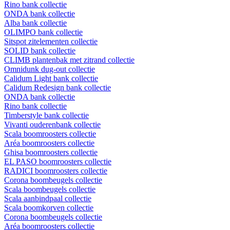
Rino bank collectie
ONDA bank collectie
Alba bank collectie
OLIMPO bank collectie
Sitspot zitelementen collectie
SOLID bank collectie
CLIMB plantenbak met zitrand collectie
Omnidunk dug-out collectie
Calidum Light bank collectie
Calidum Redesign bank collectie
ONDA bank collectie
Rino bank collectie
Timberstyle bank collectie
Vivanti ouderenbank collectie
Scala boomroosters collectie
Aréa boomroosters collectie
Ghisa boomroosters collectie
EL PASO boomroosters collectie
RADICI boomroosters collectie
Corona boombeugels collectie
Scala boombeugels collectie
Scala aanbindpaal collectie
Scala boomkorven collectie
Corona boombeugels collectie
Aréa boomroosters collectie