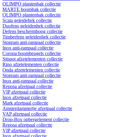
OLIMPO plantenbak collectie
MARTE boombak collectie
OLIMPO plantenbak collectie
Scala geleidehek collectie
Duofens geleidenhek collectie
Defens beschermboog collectie
Timberfens geleidenhek collectie
Stopram anti-rampaal collectie
Inox anti-rampaal collectie
Corona boombeugels collectie
Sitspot afzetelementen collectie
Rino afzetelementen collectie
Onda afzetelementen collectie
Stopram anti-rampaal collectie
Inox anti-rampaal collectie
Reposa afzetpaal collectie
VIP afzetpaal collectie
Inox afzetpaal collectie
Mark afzetpaal collectie
Amsterdammertje afzetpaal collectie
VAP afzetpaal collectie
Drop-Box opbergelement collectie
Reposa afzetpaal collectie
VIP afzetpaal collectie
Inox afzetpaal collectie