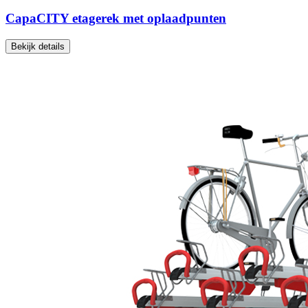
CapaCITY etagerek met oplaadpunten
Bekijk details