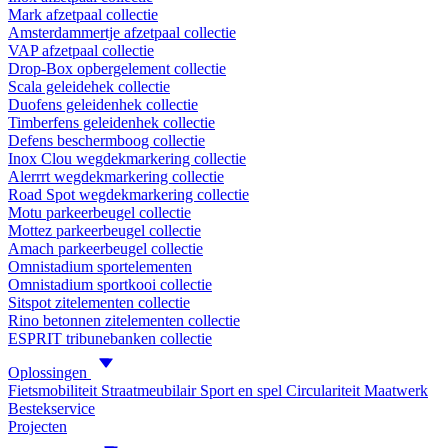
Mark afzetpaal collectie
Amsterdammertje afzetpaal collectie
VAP afzetpaal collectie
Drop-Box opbergelement collectie
Scala geleidehek collectie
Duofens geleidenhek collectie
Timberfens geleidenhek collectie
Defens beschermboog collectie
Inox Clou wegdekmarkering collectie
Alerrrt wegdekmarkering collectie
Road Spot wegdekmarkering collectie
Motu parkeerbeugel collectie
Mottez parkeerbeugel collectie
Amach parkeerbeugel collectie
Omnistadium sportelementen
Omnistadium sportkooi collectie
Sitspot zitelementen collectie
Rino betonnen zitelementen collectie
ESPRIT tribunebanken collectie
Oplossingen
Fietsmobiliteit
Straatmeubilair
Sport en spel
Circulariteit
Maatwerk
Bestekservice
Projecten