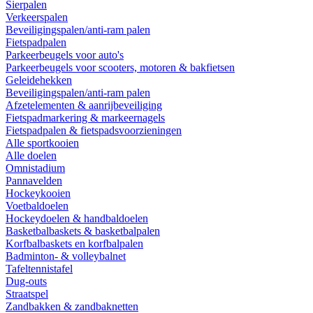
Sierpalen
Verkeerspalen
Beveiligingspalen/anti-ram palen
Fietspadpalen
Parkeerbeugels voor auto's
Parkeerbeugels voor scooters, motoren & bakfietsen
Geleidehekken
Beveiligingspalen/anti-ram palen
Afzetelementen & aanrijbeveiliging
Fietspadmarkering & markeernagels
Fietspadpalen & fietspadsvoorzieningen
Alle sportkooien
Alle doelen
Omnistadium
Pannavelden
Hockeykooien
Voetbaldoelen
Hockeydoelen & handbaldoelen
Basketbalbaskets & basketbalpalen
Korfbalbaskets en korfbalpalen
Badminton- & volleybalnet
Tafeltennistafel
Dug-outs
Straatspel
Zandbakken & zandbaknetten