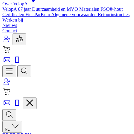
Over VelopA
VelopA 67 jaar
Duurzaamheid en MVO
Materialen
FSC®-hout
Certificaten
FietsParKeur
Algemene voorwaarden
Retourinstructies
Werken bij
Nieuws
Contact
NL