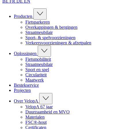
BE
FR
DE
EN
Producten
Fietsparkeren
Overkappingen & bergingen
Straatmeubilair
Sport- & spelvoorzieningen
Verkeersvoorzieningen & afzetpalen
Oplossingen
Fietsmobiliteit
Straatmeubilair
Sport en spel
Circulariteit
Maatwerk
Bestekservice
Projecten
Over VelopA
VelopA 67 jaar
Duurzaamheid en MVO
Materialen
FSC®-hout
Certificaten