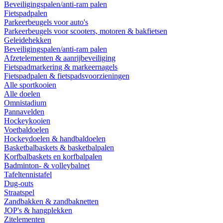
Beveiligingspalen/anti-ram palen
Fietspadpalen
Parkeerbeugels voor auto's
Parkeerbeugels voor scooters, motoren & bakfietsen
Geleidehekken
Beveiligingspalen/anti-ram palen
Afzetelementen & aanrijbeveiliging
Fietspadmarkering & markeernagels
Fietspadpalen & fietspadsvoorzieningen
Alle sportkooien
Alle doelen
Omnistadium
Pannavelden
Hockeykooien
Voetbaldoelen
Hockeydoelen & handbaldoelen
Basketbalbaskets & basketbalpalen
Korfbalbaskets en korfbalpalen
Badminton- & volleybalnet
Tafeltennistafel
Dug-outs
Straatspel
Zandbakken & zandbaknetten
JOP's & hangplekken
Zitelementen