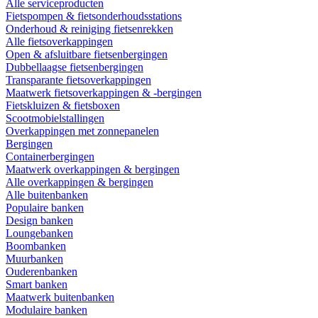
Alle serviceproducten
Fietspompen & fietsonderhoudsstations
Onderhoud & reiniging fietsenrekken
Alle fietsoverkappingen
Open & afsluitbare fietsenbergingen
Dubbellaagse fietsenbergingen
Transparante fietsoverkappingen
Maatwerk fietsoverkappingen & -bergingen
Fietskluizen & fietsboxen
Scootmobielstallingen
Overkappingen met zonnepanelen
Bergingen
Containerbergingen
Maatwerk overkappingen & bergingen
Alle overkappingen & bergingen
Alle buitenbanken
Populaire banken
Design banken
Loungebanken
Boombanken
Muurbanken
Ouderenbanken
Smart banken
Maatwerk buitenbanken
Modulaire banken