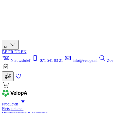
NL
BE
FR
DE
EN
Nieuwsbrief
071 541 03 21
info@velopa.nl
Zo
Producten
Fietsparkeren