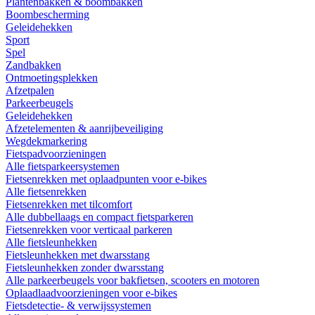
Plantenbakken & boombakken
Boombescherming
Geleidehekken
Sport
Spel
Zandbakken
Ontmoetingsplekken
Afzetpalen
Parkeerbeugels
Geleidehekken
Afzetelementen & aanrijbeveiliging
Wegdekmarkering
Fietspadvoorzieningen
Alle fietsparkeersystemen
Fietsenrekken met oplaadpunten voor e-bikes
Alle fietsenrekken
Fietsenrekken met tilcomfort
Alle dubbellaags en compact fietsparkeren
Fietsenrekken voor verticaal parkeren
Alle fietsleunhekken
Fietsleunhekken met dwarsstang
Fietsleunhekken zonder dwarsstang
Alle parkeerbeugels voor bakfietsen, scooters en motoren
Oplaadlaadvoorzieningen voor e-bikes
Fietsdetectie- & verwijssystemen