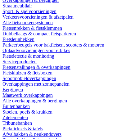
Overkappingen & bergingen
Straatmeubilair
Sport- & spelvoorzieningen
Verkeersvoorzieningen & afzetpalen
Alle fietsparkeersystemen
Fietsenrekken & fietsklemmen
Dubbellaags & compact fietsparkeren
Fietsleunhekken
Parkeerbeugels voor bakfietsen, scooters & motoren
Oplaadvoorzieningen voor e-bikes
Fietsdetectie & monitoring
Serviceproducten
Fietsenstallingen & overkappingen
Fietskluizen & fietsboxen
Scootmobieloverkappingen
Overkappingen met zonnepanelen
Bergingen
Maatwerk overkappingen
Alle overkappingen & bergingen
Buitenbanken
Stoelen, poefs & krukken
Zitelementen
Tribunebanken
Picknicksets & tafels
Afvalbakken & peukendovers