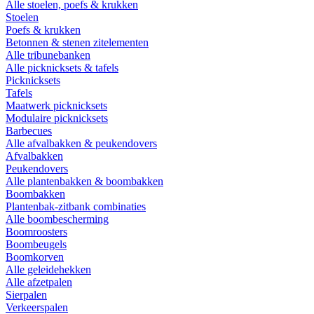
Alle stoelen, poefs & krukken
Stoelen
Poefs & krukken
Betonnen & stenen zitelementen
Alle tribunebanken
Alle picknicksets & tafels
Picknicksets
Tafels
Maatwerk picknicksets
Modulaire picknicksets
Barbecues
Alle afvalbakken & peukendovers
Afvalbakken
Peukendovers
Alle plantenbakken & boombakken
Boombakken
Plantenbak-zitbank combinaties
Alle boombescherming
Boomroosters
Boombeugels
Boomkorven
Alle geleidehekken
Alle afzetpalen
Sierpalen
Verkeerspalen