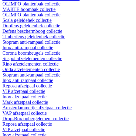
OLIMPO plantenbak collectie
MARTE boombak collectie
OLIMPO plantenbak collectie
Scala geleidehek collectie
Duofens geleidenhek collectie
Defens beschermboog collectie
Timberfens geleidenhek collectie
Stopram anti-rampaal collectie
Inox anti-rampaal collectie
Corona boombeugels collectie
Sitspot afzetelementen collectie
Rino afzetelementen collectie
Onda afzetelementen collectie
Stopram anti-rampaal collectie
Inox anti-rampaal collectie
Reposa afzetpaal collectie
VIP afzetpaal collectie
Inox afzetpaal collectie
Mark afzetpaal collectie
Amsterdammertje afzetpaal collectie
VAP afzetpaal collectie
Drop-Box opbergelement collectie
Reposa afzetpaal collectie
VIP afzetpaal collectie
Inox afzetpaal collectie