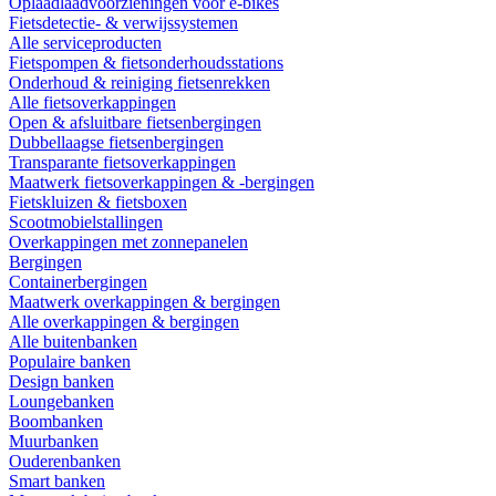
Oplaadlaadvoorzieningen voor e-bikes
Fietsdetectie- & verwijssystemen
Alle serviceproducten
Fietspompen & fietsonderhoudsstations
Onderhoud & reiniging fietsenrekken
Alle fietsoverkappingen
Open & afsluitbare fietsenbergingen
Dubbellaagse fietsenbergingen
Transparante fietsoverkappingen
Maatwerk fietsoverkappingen & -bergingen
Fietskluizen & fietsboxen
Scootmobielstallingen
Overkappingen met zonnepanelen
Bergingen
Containerbergingen
Maatwerk overkappingen & bergingen
Alle overkappingen & bergingen
Alle buitenbanken
Populaire banken
Design banken
Loungebanken
Boombanken
Muurbanken
Ouderenbanken
Smart banken