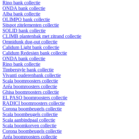
Rino bank collectie
ONDA bank collectie
Alba bank collectie
OLIMPO bank collectie
Sitspot zitelementen collectie
SOLID bank collectie
CLIMB plantenbak met zitrand collectie
Omnidunk dug-out collectie
Calidum Light bank collectie
Calidum Redesign bank collectie
ONDA bank collectie
Rino bank collectie
Timberstyle bank collectie
Vivanti ouderenbank collectie
Scala boomroosters collectie
Aréa boomroosters collectie
Ghisa boomroosters collectie
EL PASO boomroosters collectie
RADICI boomroosters collectie
Corona boombeugels collectie
Scala boombeugels collectie
Scala aanbindpaal collectie
Scala boomkorven collectie
Corona boombeugels collectie
Aréa boomroosters collectie