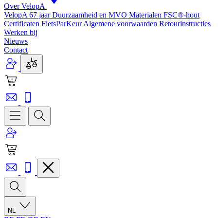
Over VelopA
VelopA 67 jaar
Duurzaamheid en MVO
Materialen
FSC®-hout
Certificaten
FietsParKeur
Algemene voorwaarden
Retourinstructies
Werken bij
Nieuws
Contact
NL