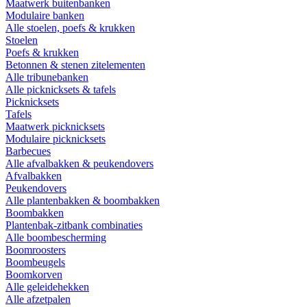
Maatwerk buitenbanken
Modulaire banken
Alle stoelen, poefs & krukken
Stoelen
Poefs & krukken
Betonnen & stenen zitelementen
Alle tribunebanken
Alle picknicksets & tafels
Picknicksets
Tafels
Maatwerk picknicksets
Modulaire picknicksets
Barbecues
Alle afvalbakken & peukendovers
Afvalbakken
Peukendovers
Alle plantenbakken & boombakken
Boombakken
Plantenbak-zitbank combinaties
Alle boombescherming
Boomroosters
Boombeugels
Boomkorven
Alle geleidehekken
Alle afzetpalen