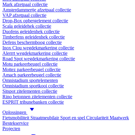
Mark afzetpaal collectie
Amsterdammertje afzetpaal collectie
VAP afzetpaal collectie
Drop-Box opbergelement collectie
Scala geleidehek collectie
Duofens geleidenhek collectie
Timberfens geleidenhek collectie
Defens beschermboog collectie
Inox Clou wegdekmarkering collectie
Alerrrt wegdekmarkering collectie
Road Spot wegdekmarkering collectie
Motu parkeerbeugel collectie
Mottez parkeerbeugel collectie
Amach parkeerbeugel collectie
Omnistadium sportelementen
Omnistadium sportkooi collectie
Sitspot zitelementen collectie
Rino betonnen zitelementen collectie
ESPRIT tribunebanken collectie
Oplossingen
Fietsmobiliteit
Straatmeubilair
Sport en spel
Circulariteit
Maatwerk
Bestekservice
Projecten