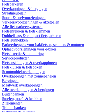
Fietsparkeren
Overkappingen & bergingen
Straatmeubilair
Sport- & spelvoorzieningen
Verkeersvoorzieningen & afzetpalen
Alle fietsparkeersystemen
Fietsenrekken & fietsklemmen
Dubbellaags & compact fietsparkeren
Fietsleunhekken
Parkeerbeugels voor bakfietsen, scooters & motoren
Oplaadvoorzieningen voor e-bikes
Fietsdetectie & monitoring
Serviceproducten
Fietsenstallingen & overkappingen
Fietskluizen & fietsboxen
Scootmobieloverkappingen
Overkappingen met zonnepanelen
Bergingen
Maatwerk overkappingen
Alle overkappingen & bergingen
Buitenbanken
Stoelen, poefs & krukken
Zitelementen
Tribunebanken