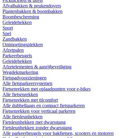
Picknicksets & tafels
Afvalbakken & peukendovers
Plantenbakken & boombakken
Boombescherming
Geleidehekken
Sport
Spel
Zandbakken
Ontmoetingsplekken
Afzetpalen
Parkeerbeugels
Geleidehekken
Afzetelementen & aanrijbeveiliging
Wegdekmarkering
Fietspadvoorzieningen
Alle fietsparkeersystemen
Fietsenrekken met oplaadpunten voor e-bikes
Alle fietsenrekken
Fietsenrekken met tilcomfort
Alle dubbellaags en compact fietsparkeren
Fietsenrekken voor verticaal parkeren
Alle fietsleunhekken
Fietsleunhekken met dwarsstang
Fietsleunhekken zonder dwarsstang
Alle parkeerbeugels voor bakfietsen, scooters en motoren