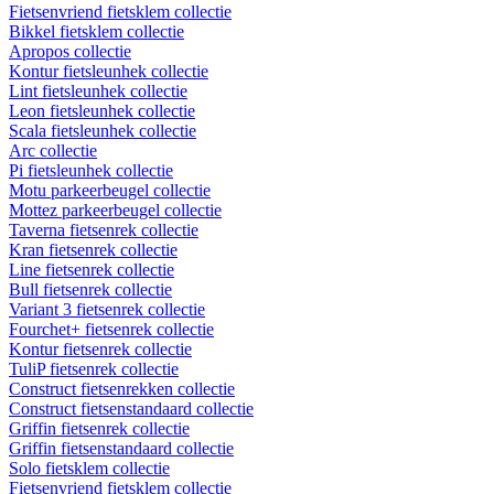
Fietsenvriend fietsklem collectie
Bikkel fietsklem collectie
Apropos collectie
Kontur fietsleunhek collectie
Lint fietsleunhek collectie
Leon fietsleunhek collectie
Scala fietsleunhek collectie
Arc collectie
Pi fietsleunhek collectie
Motu parkeerbeugel collectie
Mottez parkeerbeugel collectie
Taverna fietsenrek collectie
Kran fietsenrek collectie
Line fietsenrek collectie
Bull fietsenrek collectie
Variant 3 fietsenrek collectie
Fourchet+ fietsenrek collectie
Kontur fietsenrek collectie
TuliP fietsenrek collectie
Construct fietsenrekken collectie
Construct fietsenstandaard collectie
Griffin fietsenrek collectie
Griffin fietsenstandaard collectie
Solo fietsklem collectie
Fietsenvriend fietsklem collectie