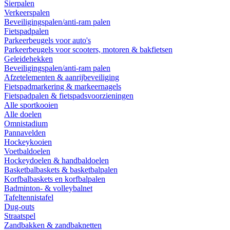
Sierpalen
Verkeerspalen
Beveiligingspalen/anti-ram palen
Fietspadpalen
Parkeerbeugels voor auto's
Parkeerbeugels voor scooters, motoren & bakfietsen
Geleidehekken
Beveiligingspalen/anti-ram palen
Afzetelementen & aanrijbeveiliging
Fietspadmarkering & markeernagels
Fietspadpalen & fietspadsvoorzieningen
Alle sportkooien
Alle doelen
Omnistadium
Pannavelden
Hockeykooien
Voetbaldoelen
Hockeydoelen & handbaldoelen
Basketbalbaskets & basketbalpalen
Korfbalbaskets en korfbalpalen
Badminton- & volleybalnet
Tafeltennistafel
Dug-outs
Straatspel
Zandbakken & zandbaknetten