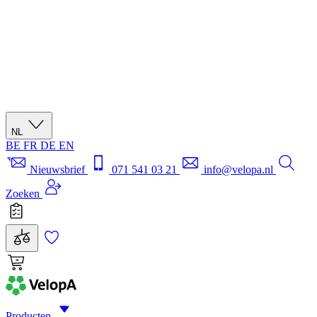
NL
BE
FR
DE
EN
Nieuwsbrief
071 541 03 21
info@velopa.nl
Zoeken
Producten