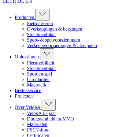
BE
FR
DE
EN
Producten
Fietsparkeren
Overkappingen & bergingen
Straatmeubilair
Sport- & spelvoorzieningen
Verkeersvoorzieningen & afzetpalen
Oplossingen
Fietsmobiliteit
Straatmeubilair
Sport en spel
Circulariteit
Maatwerk
Bestekservice
Projecten
Over VelopA
VelopA 67 jaar
Duurzaamheid en MVO
Materialen
FSC®-hout
Certificaten