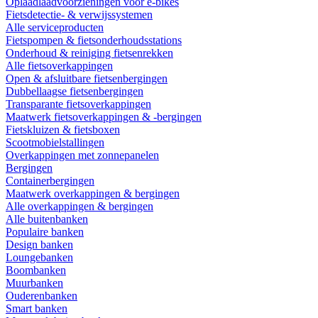
Oplaadlaadvoorzieningen voor e-bikes
Fietsdetectie- & verwijssystemen
Alle serviceproducten
Fietspompen & fietsonderhoudsstations
Onderhoud & reiniging fietsenrekken
Alle fietsoverkappingen
Open & afsluitbare fietsenbergingen
Dubbellaagse fietsenbergingen
Transparante fietsoverkappingen
Maatwerk fietsoverkappingen & -bergingen
Fietskluizen & fietsboxen
Scootmobielstallingen
Overkappingen met zonnepanelen
Bergingen
Containerbergingen
Maatwerk overkappingen & bergingen
Alle overkappingen & bergingen
Alle buitenbanken
Populaire banken
Design banken
Loungebanken
Boombanken
Muurbanken
Ouderenbanken
Smart banken