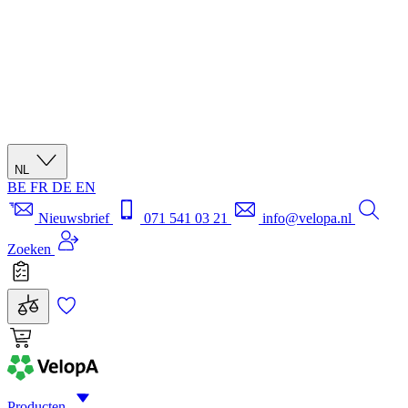
NL
BE
FR
DE
EN
Nieuwsbrief
071 541 03 21
info@velopa.nl
Zoeken
Producten