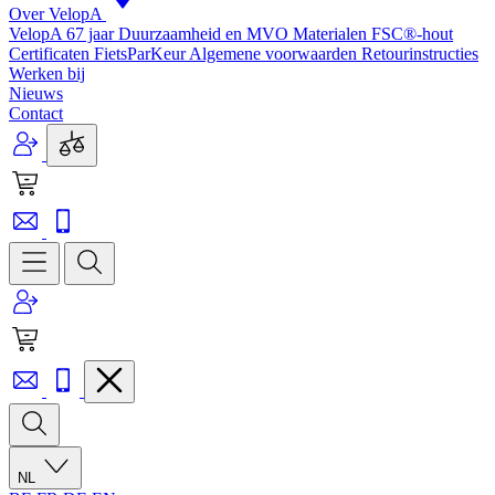
Over VelopA
VelopA 67 jaar
Duurzaamheid en MVO
Materialen
FSC®-hout
Certificaten
FietsParKeur
Algemene voorwaarden
Retourinstructies
Werken bij
Nieuws
Contact
NL