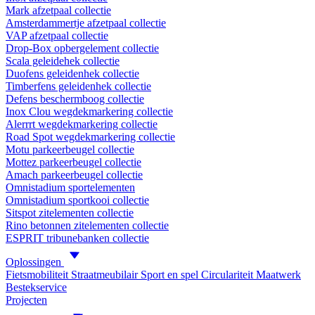
Mark afzetpaal collectie
Amsterdammertje afzetpaal collectie
VAP afzetpaal collectie
Drop-Box opbergelement collectie
Scala geleidehek collectie
Duofens geleidenhek collectie
Timberfens geleidenhek collectie
Defens beschermboog collectie
Inox Clou wegdekmarkering collectie
Alerrrt wegdekmarkering collectie
Road Spot wegdekmarkering collectie
Motu parkeerbeugel collectie
Mottez parkeerbeugel collectie
Amach parkeerbeugel collectie
Omnistadium sportelementen
Omnistadium sportkooi collectie
Sitspot zitelementen collectie
Rino betonnen zitelementen collectie
ESPRIT tribunebanken collectie
Oplossingen
Fietsmobiliteit
Straatmeubilair
Sport en spel
Circulariteit
Maatwerk
Bestekservice
Projecten