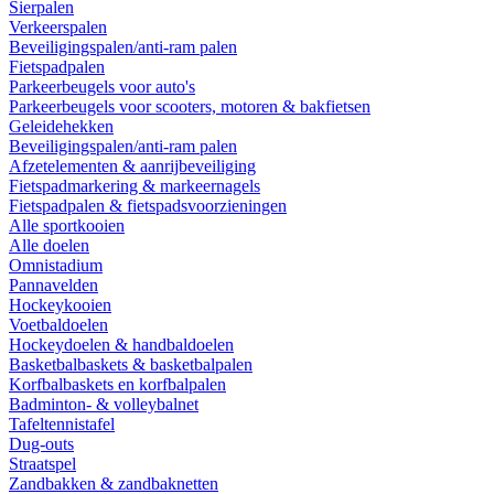
Sierpalen
Verkeerspalen
Beveiligingspalen/anti-ram palen
Fietspadpalen
Parkeerbeugels voor auto's
Parkeerbeugels voor scooters, motoren & bakfietsen
Geleidehekken
Beveiligingspalen/anti-ram palen
Afzetelementen & aanrijbeveiliging
Fietspadmarkering & markeernagels
Fietspadpalen & fietspadsvoorzieningen
Alle sportkooien
Alle doelen
Omnistadium
Pannavelden
Hockeykooien
Voetbaldoelen
Hockeydoelen & handbaldoelen
Basketbalbaskets & basketbalpalen
Korfbalbaskets en korfbalpalen
Badminton- & volleybalnet
Tafeltennistafel
Dug-outs
Straatspel
Zandbakken & zandbaknetten