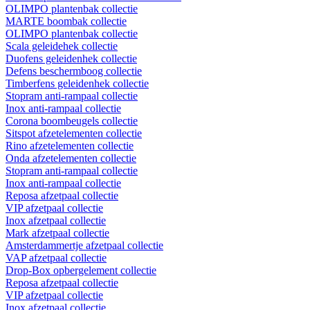
OLIMPO plantenbak collectie
MARTE boombak collectie
OLIMPO plantenbak collectie
Scala geleidehek collectie
Duofens geleidenhek collectie
Defens beschermboog collectie
Timberfens geleidenhek collectie
Stopram anti-rampaal collectie
Inox anti-rampaal collectie
Corona boombeugels collectie
Sitspot afzetelementen collectie
Rino afzetelementen collectie
Onda afzetelementen collectie
Stopram anti-rampaal collectie
Inox anti-rampaal collectie
Reposa afzetpaal collectie
VIP afzetpaal collectie
Inox afzetpaal collectie
Mark afzetpaal collectie
Amsterdammertje afzetpaal collectie
VAP afzetpaal collectie
Drop-Box opbergelement collectie
Reposa afzetpaal collectie
VIP afzetpaal collectie
Inox afzetpaal collectie