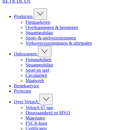
BE
FR
DE
EN
Producten
Fietsparkeren
Overkappingen & bergingen
Straatmeubilair
Sport- & spelvoorzieningen
Verkeersvoorzieningen & afzetpalen
Oplossingen
Fietsmobiliteit
Straatmeubilair
Sport en spel
Circulariteit
Maatwerk
Bestekservice
Projecten
Over VelopA
VelopA 67 jaar
Duurzaamheid en MVO
Materialen
FSC®-hout
Certificaten