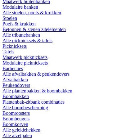
Maatwerk buitenbanken
Modulaire banken
Alle stoelen, poefs & krukken
Stoelen
Poefs & krukken
Betonnen & stenen zitelementen
Alle tribunebanken
Alle picknicksets & tafels
Picknicksets
Tafels
Maatwerk picknicksets
Modulaire picknicksets
Barbecues
Alle afvalbakken & peukendovers
Afvalbakken
Peukendovers
Alle plantenbakken & boombakken
Boombakken
Plantenbak-zitbank combinaties
Alle boombescherming
Boomroosters
Boombeugels
Boomkorven
Alle geleidehekken
Alle afzetpalen