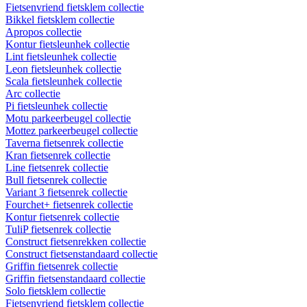
Fietsenvriend fietsklem collectie
Bikkel fietsklem collectie
Apropos collectie
Kontur fietsleunhek collectie
Lint fietsleunhek collectie
Leon fietsleunhek collectie
Scala fietsleunhek collectie
Arc collectie
Pi fietsleunhek collectie
Motu parkeerbeugel collectie
Mottez parkeerbeugel collectie
Taverna fietsenrek collectie
Kran fietsenrek collectie
Line fietsenrek collectie
Bull fietsenrek collectie
Variant 3 fietsenrek collectie
Fourchet+ fietsenrek collectie
Kontur fietsenrek collectie
TuliP fietsenrek collectie
Construct fietsenrekken collectie
Construct fietsenstandaard collectie
Griffin fietsenrek collectie
Griffin fietsenstandaard collectie
Solo fietsklem collectie
Fietsenvriend fietsklem collectie