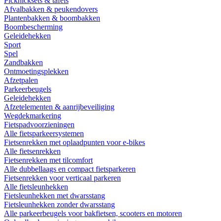
Picknicksets & tafels
Afvalbakken & peukendovers
Plantenbakken & boombakken
Boombescherming
Geleidehekken
Sport
Spel
Zandbakken
Ontmoetingsplekken
Afzetpalen
Parkeerbeugels
Geleidehekken
Afzetelementen & aanrijbeveiliging
Wegdekmarkering
Fietspadvoorzieningen
Alle fietsparkeersystemen
Fietsenrekken met oplaadpunten voor e-bikes
Alle fietsenrekken
Fietsenrekken met tilcomfort
Alle dubbellaags en compact fietsparkeren
Fietsenrekken voor verticaal parkeren
Alle fietsleunhekken
Fietsleunhekken met dwarsstang
Fietsleunhekken zonder dwarsstang
Alle parkeerbeugels voor bakfietsen, scooters en motoren