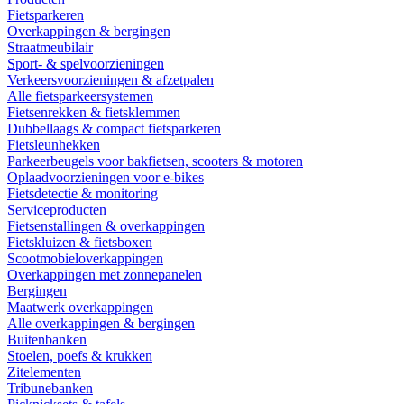
Fietsparkeren
Overkappingen & bergingen
Straatmeubilair
Sport- & spelvoorzieningen
Verkeersvoorzieningen & afzetpalen
Alle fietsparkeersystemen
Fietsenrekken & fietsklemmen
Dubbellaags & compact fietsparkeren
Fietsleunhekken
Parkeerbeugels voor bakfietsen, scooters & motoren
Oplaadvoorzieningen voor e-bikes
Fietsdetectie & monitoring
Serviceproducten
Fietsenstallingen & overkappingen
Fietskluizen & fietsboxen
Scootmobieloverkappingen
Overkappingen met zonnepanelen
Bergingen
Maatwerk overkappingen
Alle overkappingen & bergingen
Buitenbanken
Stoelen, poefs & krukken
Zitelementen
Tribunebanken