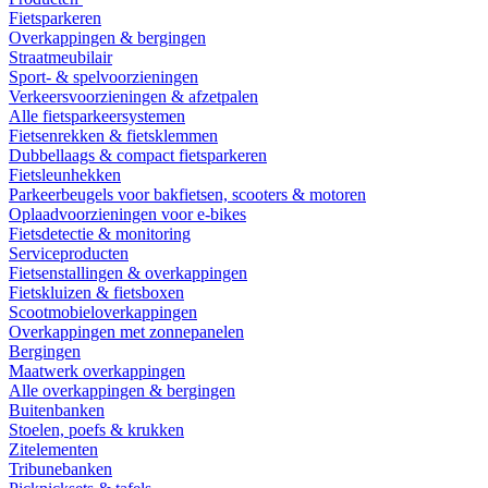
Fietsparkeren
Overkappingen & bergingen
Straatmeubilair
Sport- & spelvoorzieningen
Verkeersvoorzieningen & afzetpalen
Alle fietsparkeersystemen
Fietsenrekken & fietsklemmen
Dubbellaags & compact fietsparkeren
Fietsleunhekken
Parkeerbeugels voor bakfietsen, scooters & motoren
Oplaadvoorzieningen voor e-bikes
Fietsdetectie & monitoring
Serviceproducten
Fietsenstallingen & overkappingen
Fietskluizen & fietsboxen
Scootmobieloverkappingen
Overkappingen met zonnepanelen
Bergingen
Maatwerk overkappingen
Alle overkappingen & bergingen
Buitenbanken
Stoelen, poefs & krukken
Zitelementen
Tribunebanken