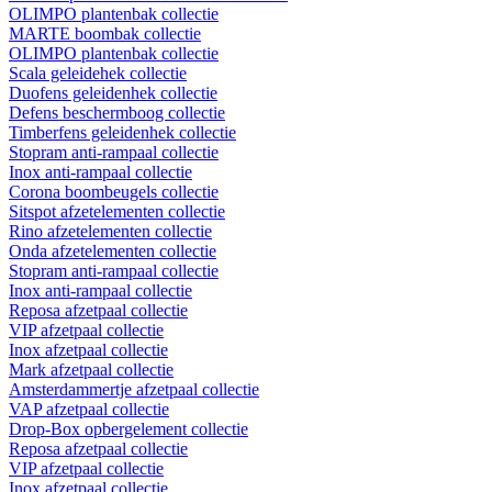
OLIMPO plantenbak collectie
MARTE boombak collectie
OLIMPO plantenbak collectie
Scala geleidehek collectie
Duofens geleidenhek collectie
Defens beschermboog collectie
Timberfens geleidenhek collectie
Stopram anti-rampaal collectie
Inox anti-rampaal collectie
Corona boombeugels collectie
Sitspot afzetelementen collectie
Rino afzetelementen collectie
Onda afzetelementen collectie
Stopram anti-rampaal collectie
Inox anti-rampaal collectie
Reposa afzetpaal collectie
VIP afzetpaal collectie
Inox afzetpaal collectie
Mark afzetpaal collectie
Amsterdammertje afzetpaal collectie
VAP afzetpaal collectie
Drop-Box opbergelement collectie
Reposa afzetpaal collectie
VIP afzetpaal collectie
Inox afzetpaal collectie