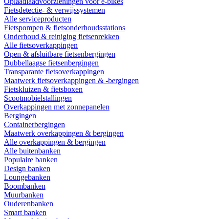
Oplaadlaadvoorzieningen voor e-bikes
Fietsdetectie- & verwijssystemen
Alle serviceproducten
Fietspompen & fietsonderhoudsstations
Onderhoud & reiniging fietsenrekken
Alle fietsoverkappingen
Open & afsluitbare fietsenbergingen
Dubbellaagse fietsenbergingen
Transparante fietsoverkappingen
Maatwerk fietsoverkappingen & -bergingen
Fietskluizen & fietsboxen
Scootmobielstallingen
Overkappingen met zonnepanelen
Bergingen
Containerbergingen
Maatwerk overkappingen & bergingen
Alle overkappingen & bergingen
Alle buitenbanken
Populaire banken
Design banken
Loungebanken
Boombanken
Muurbanken
Ouderenbanken
Smart banken