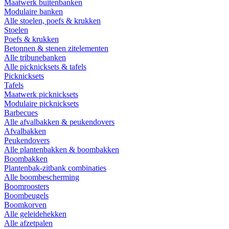
Maatwerk buitenbanken
Modulaire banken
Alle stoelen, poefs & krukken
Stoelen
Poefs & krukken
Betonnen & stenen zitelementen
Alle tribunebanken
Alle picknicksets & tafels
Picknicksets
Tafels
Maatwerk picknicksets
Modulaire picknicksets
Barbecues
Alle afvalbakken & peukendovers
Afvalbakken
Peukendovers
Alle plantenbakken & boombakken
Boombakken
Plantenbak-zitbank combinaties
Alle boombescherming
Boomroosters
Boombeugels
Boomkorven
Alle geleidehekken
Alle afzetpalen