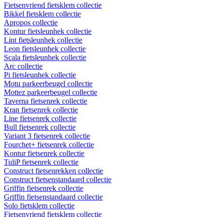
Fietsenvriend fietsklem collectie
Bikkel fietsklem collectie
Apropos collectie
Kontur fietsleunhek collectie
Lint fietsleunhek collectie
Leon fietsleunhek collectie
Scala fietsleunhek collectie
Arc collectie
Pi fietsleunhek collectie
Motu parkeerbeugel collectie
Mottez parkeerbeugel collectie
Taverna fietsenrek collectie
Kran fietsenrek collectie
Line fietsenrek collectie
Bull fietsenrek collectie
Variant 3 fietsenrek collectie
Fourchet+ fietsenrek collectie
Kontur fietsenrek collectie
TuliP fietsenrek collectie
Construct fietsenrekken collectie
Construct fietsenstandaard collectie
Griffin fietsenrek collectie
Griffin fietsenstandaard collectie
Solo fietsklem collectie
Fietsenvriend fietsklem collectie