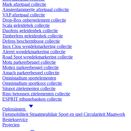
Mark afzetpaal collectie
Amsterdammertje afzetpaal collectie
VAP afzetpaal collectie
Drop-Box opbergelement collectie
Scala geleidehek collectie
Duofens geleidenhek collectie
Timberfens geleidenhek collectie
Defens beschermboog collectie
Inox Clou wegdekmarkering collectie
Alerrrt wegdekmarkering collectie
Road Spot wegdekmarkering collectie
Motu parkeerbeugel collectie
Mottez parkeerbeugel collectie
Amach parkeerbeugel collectie
Omnistadium sportelementen
Omnistadium sportkooi collectie
Sitspot zitelementen collectie
Rino betonnen zitelementen collectie
ESPRIT tribunebanken collectie
Oplossingen
Fietsmobiliteit
Straatmeubilair
Sport en spel
Circulariteit
Maatwerk
Bestekservice
Projecten