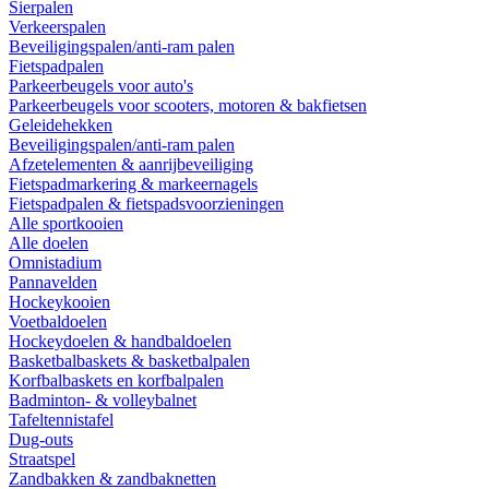
Sierpalen
Verkeerspalen
Beveiligingspalen/anti-ram palen
Fietspadpalen
Parkeerbeugels voor auto's
Parkeerbeugels voor scooters, motoren & bakfietsen
Geleidehekken
Beveiligingspalen/anti-ram palen
Afzetelementen & aanrijbeveiliging
Fietspadmarkering & markeernagels
Fietspadpalen & fietspadsvoorzieningen
Alle sportkooien
Alle doelen
Omnistadium
Pannavelden
Hockeykooien
Voetbaldoelen
Hockeydoelen & handbaldoelen
Basketbalbaskets & basketbalpalen
Korfbalbaskets en korfbalpalen
Badminton- & volleybalnet
Tafeltennistafel
Dug-outs
Straatspel
Zandbakken & zandbaknetten