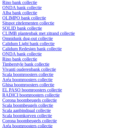
Rino bank collectie
ONDA bank collectie
Alba bank collectie
OLIMPO bank collectie
Sitspot zitelementen collectie
SOLID bank collectie
CLIMB plantenbak met zitrand collectie
Omnidunk dug-out collectie
Calidum Light bank collectie
Calidum Redesign bank collectie
ONDA bank collectie
Rino bank collectie
Timberstyle bank collectie
Vivanti ouderenbank collectie
Scala boomroosters collectie
Aréa boomroosters collectie
Ghisa boomroosters collectie
EL PASO boomroosters collectie
RADICI boomroosters collectie
Corona boombeugels collectie
Scala boombeugels collectie
Scala aanbindpaal collectie
Scala boomkorven collectie
Corona boombeugels collectie
Aréa boomroosters collectie