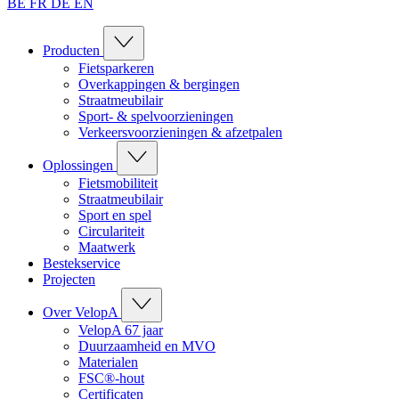
BE
FR
DE
EN
Producten
Fietsparkeren
Overkappingen & bergingen
Straatmeubilair
Sport- & spelvoorzieningen
Verkeersvoorzieningen & afzetpalen
Oplossingen
Fietsmobiliteit
Straatmeubilair
Sport en spel
Circulariteit
Maatwerk
Bestekservice
Projecten
Over VelopA
VelopA 67 jaar
Duurzaamheid en MVO
Materialen
FSC®-hout
Certificaten