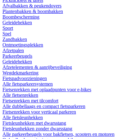
Picknicksets & tafels
Afvalbakken & peukendovers
Plantenbakken & boombakken
Boombescherming
Geleidehekken
Sport
Spel
Zandbakken
Ontmoetingsplekken
Afzetpalen
Parkeerbeugels
Geleidehekken
Afzetelementen & aanrijbeveiliging
Wegdekmarkering
Fietspadvoorzieningen
Alle fietsparkeersystemen
Fietsenrekken met oplaadpunten voor e-bikes
Alle fietsenrekken
Fietsenrekken met tilcomfort
Alle dubbellaags en compact fietsparkeren
Fietsenrekken voor verticaal parkeren
Alle fietsleunhekken
Fietsleunhekken met dwarsstang
Fietsleunhekken zonder dwarsstang
Alle parkeerbeugels voor bakfietsen, scooters en motoren