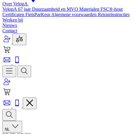
Over VelopA
VelopA 67 jaar
Duurzaamheid en MVO
Materialen
FSC®-hout
Certificaten
FietsParKeur
Algemene voorwaarden
Retourinstructies
Werken bij
Nieuws
Contact
NL