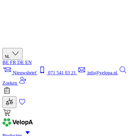
NL
BE
FR
DE
EN
Nieuwsbrief
071 541 03 21
info@velopa.nl
Zoeken
Producten