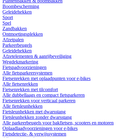
Plantenbakken & boombakken
Boombescherming
Geleidehekken
Sport
Spel
Zandbakken
Ontmoetingsplekken
Afzetpalen
Parkeerbeugels
Geleidehekken
Afzetelementen & aanrijbeveiliging
Wegdekmarkering
Fietspadvoorzieningen
Alle fietsparkeersystemen
Fietsenrekken met oplaadpunten voor e-bikes
Alle fietsenrekken
Fietsenrekken met tilcomfort
Alle dubbellaags en compact fietsparkeren
Fietsenrekken voor verticaal parkeren
Alle fietsleunhekken
Fietsleunhekken met dwarsstang
Fietsleunhekken zonder dwarsstang
Alle parkeerbeugels voor bakfietsen, scooters en motoren
Oplaadlaadvoorzieningen voor e-bikes
Fietsdetectie- & verwijssystemen