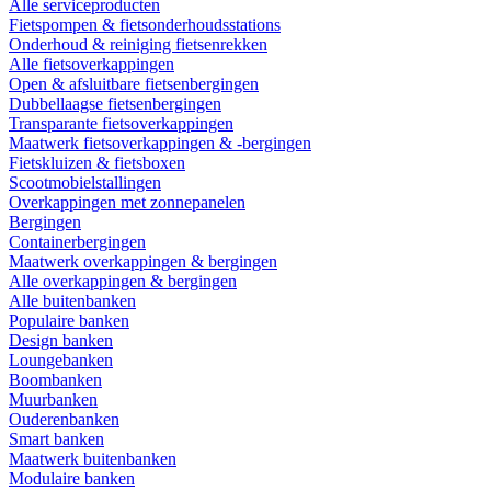
Alle serviceproducten
Fietspompen & fietsonderhoudsstations
Onderhoud & reiniging fietsenrekken
Alle fietsoverkappingen
Open & afsluitbare fietsenbergingen
Dubbellaagse fietsenbergingen
Transparante fietsoverkappingen
Maatwerk fietsoverkappingen & -bergingen
Fietskluizen & fietsboxen
Scootmobielstallingen
Overkappingen met zonnepanelen
Bergingen
Containerbergingen
Maatwerk overkappingen & bergingen
Alle overkappingen & bergingen
Alle buitenbanken
Populaire banken
Design banken
Loungebanken
Boombanken
Muurbanken
Ouderenbanken
Smart banken
Maatwerk buitenbanken
Modulaire banken