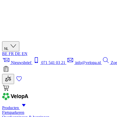
NL
BE
FR
DE
EN
Nieuwsbrief
071 541 03 21
info@velopa.nl
Zo
Producten
Fietsparkeren