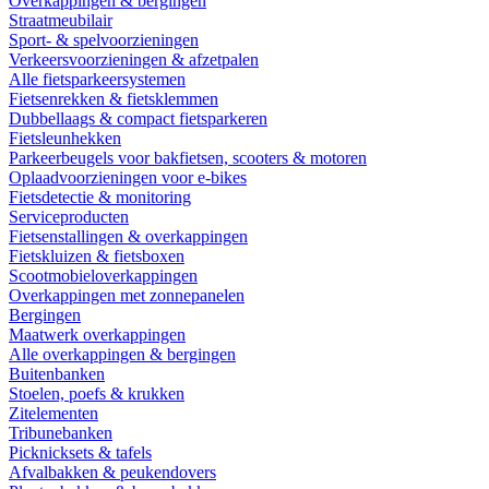
Overkappingen & bergingen
Straatmeubilair
Sport- & spelvoorzieningen
Verkeersvoorzieningen & afzetpalen
Alle fietsparkeersystemen
Fietsenrekken & fietsklemmen
Dubbellaags & compact fietsparkeren
Fietsleunhekken
Parkeerbeugels voor bakfietsen, scooters & motoren
Oplaadvoorzieningen voor e-bikes
Fietsdetectie & monitoring
Serviceproducten
Fietsenstallingen & overkappingen
Fietskluizen & fietsboxen
Scootmobieloverkappingen
Overkappingen met zonnepanelen
Bergingen
Maatwerk overkappingen
Alle overkappingen & bergingen
Buitenbanken
Stoelen, poefs & krukken
Zitelementen
Tribunebanken
Picknicksets & tafels
Afvalbakken & peukendovers