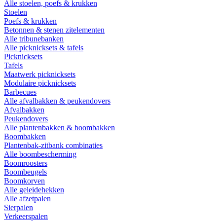
Alle stoelen, poefs & krukken
Stoelen
Poefs & krukken
Betonnen & stenen zitelementen
Alle tribunebanken
Alle picknicksets & tafels
Picknicksets
Tafels
Maatwerk picknicksets
Modulaire picknicksets
Barbecues
Alle afvalbakken & peukendovers
Afvalbakken
Peukendovers
Alle plantenbakken & boombakken
Boombakken
Plantenbak-zitbank combinaties
Alle boombescherming
Boomroosters
Boombeugels
Boomkorven
Alle geleidehekken
Alle afzetpalen
Sierpalen
Verkeerspalen