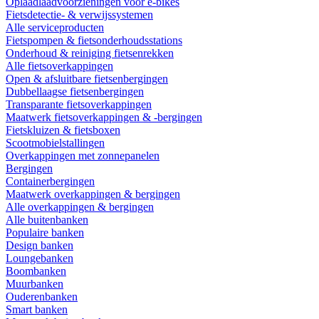
Oplaadlaadvoorzieningen voor e-bikes
Fietsdetectie- & verwijssystemen
Alle serviceproducten
Fietspompen & fietsonderhoudsstations
Onderhoud & reiniging fietsenrekken
Alle fietsoverkappingen
Open & afsluitbare fietsenbergingen
Dubbellaagse fietsenbergingen
Transparante fietsoverkappingen
Maatwerk fietsoverkappingen & -bergingen
Fietskluizen & fietsboxen
Scootmobielstallingen
Overkappingen met zonnepanelen
Bergingen
Containerbergingen
Maatwerk overkappingen & bergingen
Alle overkappingen & bergingen
Alle buitenbanken
Populaire banken
Design banken
Loungebanken
Boombanken
Muurbanken
Ouderenbanken
Smart banken