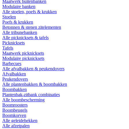
Maatwerk buitenbanken
Modulaire banken
Alle stoelen, poefs & krukken
Stoelen
Poefs & krukken
Betonnen & stenen zitelementen
Alle tribunebanken
Alle picknicksets & tafels
Picknicksets
Tafels
Maatwerk picknicksets
Modulaire picknicksets
Barbecues
Alle afvalbakken & peukendovers
Afvalbakken
Peukendovers
Alle plantenbakken & boombakken
Boombakken
Plantenbak-zitbank combinaties
Alle boombescherming
Boomroosters
Boombeugels
Boomkorven
Alle geleidehekken
Alle afzetpalen