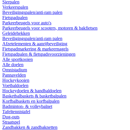
Sierpalen
Verkeerspalen
Beveiligingspalen/anti-ram palen
Fietspadpalen
Parkeerbeugels voor auto's
Parkeerbeugels voor scooters, motoren & bakfietsen
Geleidehekken
Beveiligingspalen/anti-ram palen
Afzetelementen & aanrijbeveiliging
Fietspadmarkering & markeernagels
Fietspadpalen & fietspadsvoorzieningen
Alle sportkooien
Alle doelen
Omnistadium
Pannavelden
Hockeykooien
Voetbaldoelen
Hockeydoelen & handbaldoelen
Basketbalbaskets & basketbalpalen
Korfbalbaskets en korfbalpalen
Badminton- & volleybalnet
Tafeltennistafel
Dug-outs
Straatspel
Zandbakken & zandbaknetten