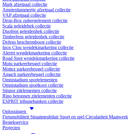
Mark afzetpaal collectie
Amsterdammertje afzetpaal collectie
VAP afzetpaal collectie
Drop-Box opbergelement collectie
Scala geleidehek collectie
Duofens geleidenhek collectie
Timberfens geleidenhek collectie
Defens beschermboog collectie
Inox Clou wegdekmarkering collectie
Alerrrt wegdekmarkering collectie
Road Spot wegdekmarkering collectie
Motu parkeerbeugel collectie
Mottez parkeerbeugel collectie
Amach parkeerbeugel collectie
Omnistadium sportelementen
Omnistadium sportkooi collectie
Sitspot zitelementen collectie
Rino betonnen zitelementen collectie
ESPRIT tribunebanken collectie
Oplossingen
Fietsmobiliteit
Straatmeubilair
Sport en spel
Circulariteit
Maatwerk
Bestekservice
Projecten