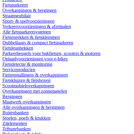
Fietsparkeren
Overkappingen & bergingen
Straatmeubilair
Sport- & spelvoorzieningen
Verkeersvoorzieningen & afzetpalen
Alle fietsparkeersystemen
Fietsenrekken & fietsklemmen
Dubbellaags & compact fietsparkeren
Fietsleunhekken
Parkeerbeugels voor bakfietsen, scooters & motoren
Oplaadvoorzieningen voor e-bikes
Fietsdetectie & monitoring
Serviceproducten
Fietsenstallingen & overkappingen
Fietskluizen & fietsboxen
Scootmobieloverkappingen
Overkappingen met zonnepanelen
Bergingen
Maatwerk overkappingen
Alle overkappingen & bergingen
Buitenbanken
Stoelen, poefs & krukken
Zitelementen
Tribunebanken