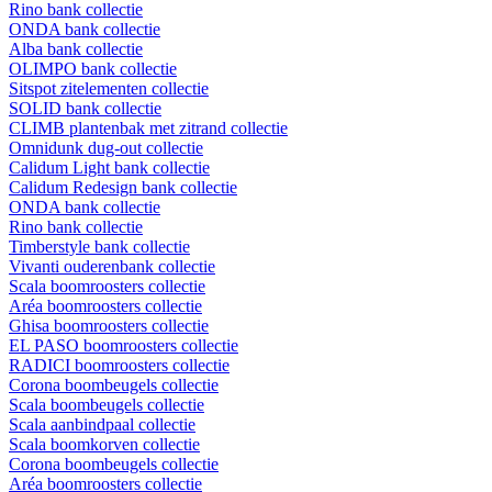
Rino bank collectie
ONDA bank collectie
Alba bank collectie
OLIMPO bank collectie
Sitspot zitelementen collectie
SOLID bank collectie
CLIMB plantenbak met zitrand collectie
Omnidunk dug-out collectie
Calidum Light bank collectie
Calidum Redesign bank collectie
ONDA bank collectie
Rino bank collectie
Timberstyle bank collectie
Vivanti ouderenbank collectie
Scala boomroosters collectie
Aréa boomroosters collectie
Ghisa boomroosters collectie
EL PASO boomroosters collectie
RADICI boomroosters collectie
Corona boombeugels collectie
Scala boombeugels collectie
Scala aanbindpaal collectie
Scala boomkorven collectie
Corona boombeugels collectie
Aréa boomroosters collectie