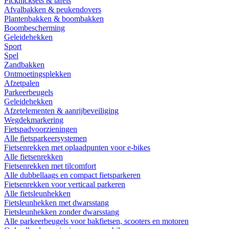
Picknicksets & tafels
Afvalbakken & peukendovers
Plantenbakken & boombakken
Boombescherming
Geleidehekken
Sport
Spel
Zandbakken
Ontmoetingsplekken
Afzetpalen
Parkeerbeugels
Geleidehekken
Afzetelementen & aanrijbeveiliging
Wegdekmarkering
Fietspadvoorzieningen
Alle fietsparkeersystemen
Fietsenrekken met oplaadpunten voor e-bikes
Alle fietsenrekken
Fietsenrekken met tilcomfort
Alle dubbellaags en compact fietsparkeren
Fietsenrekken voor verticaal parkeren
Alle fietsleunhekken
Fietsleunhekken met dwarsstang
Fietsleunhekken zonder dwarsstang
Alle parkeerbeugels voor bakfietsen, scooters en motoren