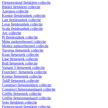
Fietsenvriend fietsklem collectie
Bikkel fietsklem collectie
Apropos collectie
Kontur fietsleunhek collectie
Lint fietsleunhek collectie
Leon fietsleunhek collectie
Scala fietsleunhek collectie
Arc collectie
Pi fietsleunhek collectie
Motu parkeerbeugel collectie
Mottez parkeerbeugel collectie
Taverna fietsenrek collectie
Kran fietsenrek collectie
Line fietsenrek collectie
Bull fietsenrek collectie
Variant 3 fietsenrek collectie
Fourchet+ fietsenrek collectie
Kontur fietsenrek collectie
TuliP fietsenrek collectie
Construct fietsenrekken collectie
Construct fietsenstandaard collectie
Griffin fietsenrek collectie
Griffin fietsenstandaard collectie
Solo fietsklem collectie
Fietsenvriend fietsklem collectie