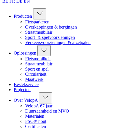
BE
FR
DE
EN
Producten
Fietsparkeren
Overkappingen & bergingen
Straatmeubilair
Sport- & spelvoorzieningen
Verkeersvoorzieningen & afzetpalen
Oplossingen
Fietsmobiliteit
Straatmeubilair
Sport en spel
Circulariteit
Maatwerk
Bestekservice
Projecten
Over VelopA
VelopA 67 jaar
Duurzaamheid en MVO
Materialen
FSC®-hout
Certificaten