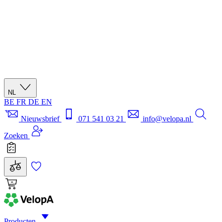
NL
BE
FR
DE
EN
Nieuwsbrief
071 541 03 21
info@velopa.nl
Zoeken
Producten