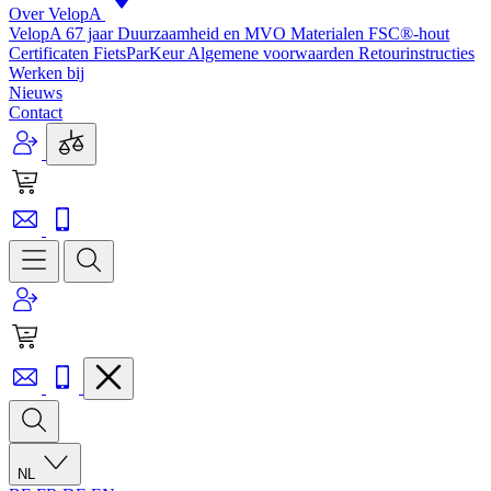
Over VelopA
VelopA 67 jaar
Duurzaamheid en MVO
Materialen
FSC®-hout
Certificaten
FietsParKeur
Algemene voorwaarden
Retourinstructies
Werken bij
Nieuws
Contact
NL