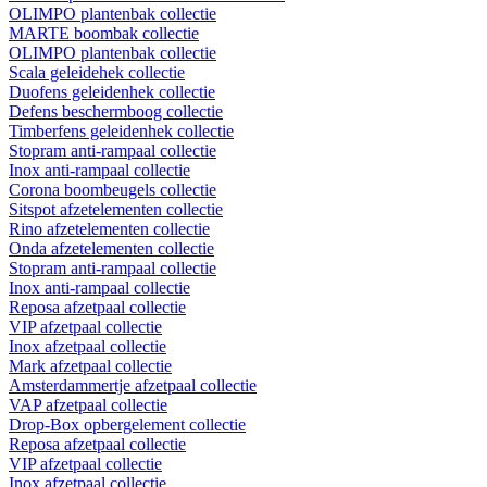
OLIMPO plantenbak collectie
MARTE boombak collectie
OLIMPO plantenbak collectie
Scala geleidehek collectie
Duofens geleidenhek collectie
Defens beschermboog collectie
Timberfens geleidenhek collectie
Stopram anti-rampaal collectie
Inox anti-rampaal collectie
Corona boombeugels collectie
Sitspot afzetelementen collectie
Rino afzetelementen collectie
Onda afzetelementen collectie
Stopram anti-rampaal collectie
Inox anti-rampaal collectie
Reposa afzetpaal collectie
VIP afzetpaal collectie
Inox afzetpaal collectie
Mark afzetpaal collectie
Amsterdammertje afzetpaal collectie
VAP afzetpaal collectie
Drop-Box opbergelement collectie
Reposa afzetpaal collectie
VIP afzetpaal collectie
Inox afzetpaal collectie