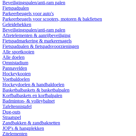
Beveiligingspalen/anti-ram palen
Fietspadpalen
Parkeerbeugels voor auto's
Parkeerbeugels voor scooters, motoren & bakfietsen
Geleidehekken
Beveiligingspalen/anti-ram palen
Afzetelementen & aanrijbeveiliging
Fietspadmarkering & markeernagels
Fietspadpalen & fietspadsvoorzieningen
Alle sportkooien
Alle doelen
Omnistadium
Pannavelden
Hockeykooien
Voetbaldoelen
Hockeydoelen & handbaldoelen
Basketbalbaskets & basketbalpalen
Korfbalbaskets en korfbalpalen
Badminton- & volleybalnet
Tafeltennistafel
Dug-outs
Straatspel
Zandbakken & zandbaknetten
JOP's & hangplekken
Zitelementen