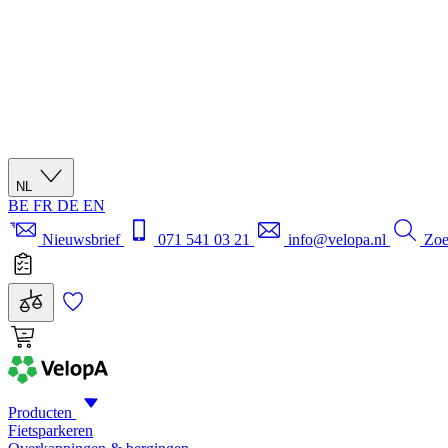
NL
BE
FR
DE
EN
Nieuwsbrief
071 541 03 21
info@velopa.nl
Zo
Producten
Fietsparkeren