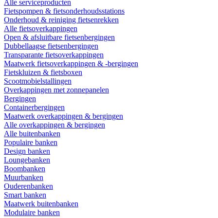
Alle serviceproducten
Fietspompen & fietsonderhoudsstations
Onderhoud & reiniging fietsenrekken
Alle fietsoverkappingen
Open & afsluitbare fietsenbergingen
Dubbellaagse fietsenbergingen
Transparante fietsoverkappingen
Maatwerk fietsoverkappingen & -bergingen
Fietskluizen & fietsboxen
Scootmobielstallingen
Overkappingen met zonnepanelen
Bergingen
Containerbergingen
Maatwerk overkappingen & bergingen
Alle overkappingen & bergingen
Alle buitenbanken
Populaire banken
Design banken
Loungebanken
Boombanken
Muurbanken
Ouderenbanken
Smart banken
Maatwerk buitenbanken
Modulaire banken