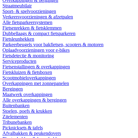
Overkappingen & bergingen
Straatmeubilair
Sport- & spelvoorzieningen
Verkeersvoorzieningen & afzetpalen
Alle fietsparkeersystemen
Fietsenrekken & fietsklemmen
Dubbellaags & compact fietsparkeren
Fietsleunhekken
Parkeerbeugels voor bakfietsen, scooters & motoren
Oplaadvoorzieningen voor e-bikes
Fietsdetectie & monitoring
Serviceproducten
Fietsenstallingen & overkappingen
Fietskluizen & fietsboxen
Scootmobieloverkappingen
Overkappingen met zonnepanelen
Bergingen
Maatwerk overkappingen
Alle overkappingen & bergingen
Buitenbanken
Stoelen, poefs & krukken
Zitelementen
Tribunebanken
Picknicksets & tafels
Afvalbakken & peukendovers