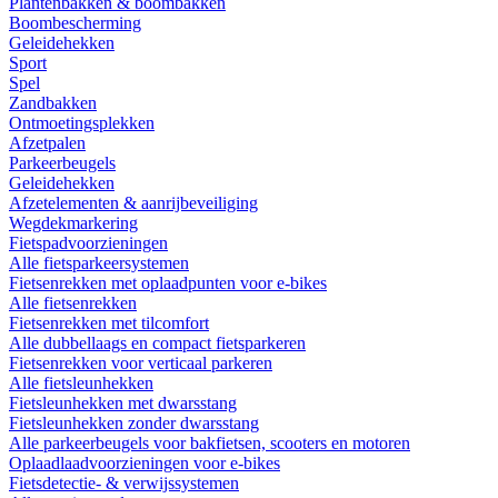
Plantenbakken & boombakken
Boombescherming
Geleidehekken
Sport
Spel
Zandbakken
Ontmoetingsplekken
Afzetpalen
Parkeerbeugels
Geleidehekken
Afzetelementen & aanrijbeveiliging
Wegdekmarkering
Fietspadvoorzieningen
Alle fietsparkeersystemen
Fietsenrekken met oplaadpunten voor e-bikes
Alle fietsenrekken
Fietsenrekken met tilcomfort
Alle dubbellaags en compact fietsparkeren
Fietsenrekken voor verticaal parkeren
Alle fietsleunhekken
Fietsleunhekken met dwarsstang
Fietsleunhekken zonder dwarsstang
Alle parkeerbeugels voor bakfietsen, scooters en motoren
Oplaadlaadvoorzieningen voor e-bikes
Fietsdetectie- & verwijssystemen