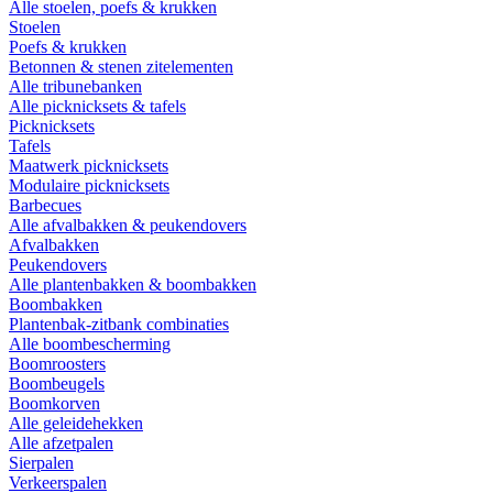
Alle stoelen, poefs & krukken
Stoelen
Poefs & krukken
Betonnen & stenen zitelementen
Alle tribunebanken
Alle picknicksets & tafels
Picknicksets
Tafels
Maatwerk picknicksets
Modulaire picknicksets
Barbecues
Alle afvalbakken & peukendovers
Afvalbakken
Peukendovers
Alle plantenbakken & boombakken
Boombakken
Plantenbak-zitbank combinaties
Alle boombescherming
Boomroosters
Boombeugels
Boomkorven
Alle geleidehekken
Alle afzetpalen
Sierpalen
Verkeerspalen