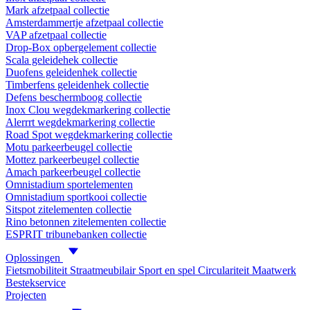
Mark afzetpaal collectie
Amsterdammertje afzetpaal collectie
VAP afzetpaal collectie
Drop-Box opbergelement collectie
Scala geleidehek collectie
Duofens geleidenhek collectie
Timberfens geleidenhek collectie
Defens beschermboog collectie
Inox Clou wegdekmarkering collectie
Alerrrt wegdekmarkering collectie
Road Spot wegdekmarkering collectie
Motu parkeerbeugel collectie
Mottez parkeerbeugel collectie
Amach parkeerbeugel collectie
Omnistadium sportelementen
Omnistadium sportkooi collectie
Sitspot zitelementen collectie
Rino betonnen zitelementen collectie
ESPRIT tribunebanken collectie
Oplossingen
Fietsmobiliteit
Straatmeubilair
Sport en spel
Circulariteit
Maatwerk
Bestekservice
Projecten