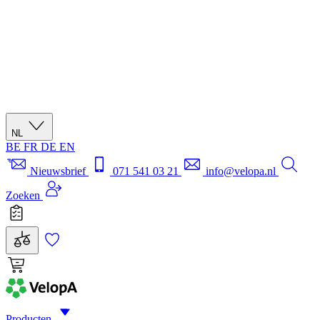
NL
BE
FR
DE
EN
Nieuwsbrief
071 541 03 21
info@velopa.nl
Zoeken
Producten