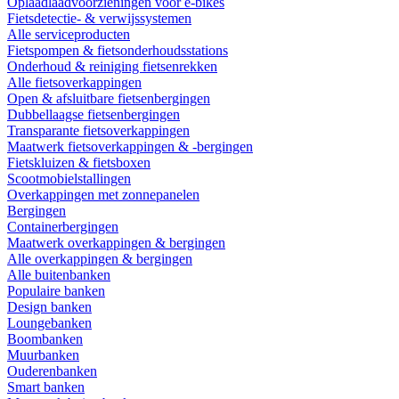
Oplaadlaadvoorzieningen voor e-bikes
Fietsdetectie- & verwijssystemen
Alle serviceproducten
Fietspompen & fietsonderhoudsstations
Onderhoud & reiniging fietsenrekken
Alle fietsoverkappingen
Open & afsluitbare fietsenbergingen
Dubbellaagse fietsenbergingen
Transparante fietsoverkappingen
Maatwerk fietsoverkappingen & -bergingen
Fietskluizen & fietsboxen
Scootmobielstallingen
Overkappingen met zonnepanelen
Bergingen
Containerbergingen
Maatwerk overkappingen & bergingen
Alle overkappingen & bergingen
Alle buitenbanken
Populaire banken
Design banken
Loungebanken
Boombanken
Muurbanken
Ouderenbanken
Smart banken