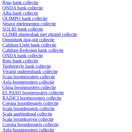
Rino bank collectie
ONDA bank collectie
Alba bank collectie
OLIMPO bank collectie
Sitspot zitelementen collectie
SOLID bank collectie
CLIMB plantenbak met zitrand collectie
Omnidunk dug-out collectie
Calidum Light bank collectie
Calidum Redesign bank collectie
ONDA bank collectie
Rino bank collectie
Timberstyle bank collectie
Vivanti ouderenbank collectie
Scala boomroosters collectie
Aréa boomroosters collectie
Ghisa boomroosters collectie
EL PASO boomroosters collectie
RADICI boomroosters collectie
Corona boombeugels collectie
Scala boombeugels collectie
Scala aanbindpaal collectie
Scala boomkorven collectie
Corona boombeugels collectie
Aréa boomroosters collectie