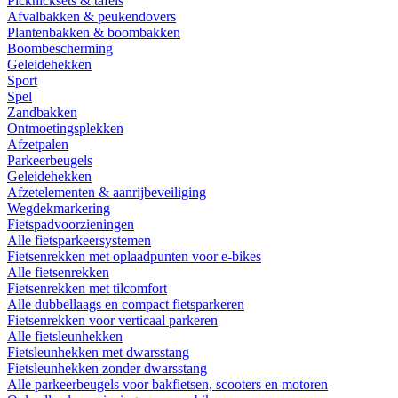
Picknicksets & tafels
Afvalbakken & peukendovers
Plantenbakken & boombakken
Boombescherming
Geleidehekken
Sport
Spel
Zandbakken
Ontmoetingsplekken
Afzetpalen
Parkeerbeugels
Geleidehekken
Afzetelementen & aanrijbeveiliging
Wegdekmarkering
Fietspadvoorzieningen
Alle fietsparkeersystemen
Fietsenrekken met oplaadpunten voor e-bikes
Alle fietsenrekken
Fietsenrekken met tilcomfort
Alle dubbellaags en compact fietsparkeren
Fietsenrekken voor verticaal parkeren
Alle fietsleunhekken
Fietsleunhekken met dwarsstang
Fietsleunhekken zonder dwarsstang
Alle parkeerbeugels voor bakfietsen, scooters en motoren