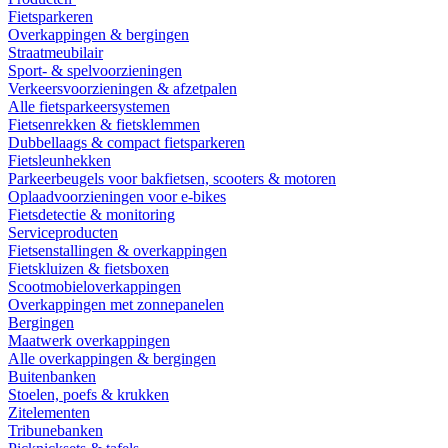
Fietsparkeren
Overkappingen & bergingen
Straatmeubilair
Sport- & spelvoorzieningen
Verkeersvoorzieningen & afzetpalen
Alle fietsparkeersystemen
Fietsenrekken & fietsklemmen
Dubbellaags & compact fietsparkeren
Fietsleunhekken
Parkeerbeugels voor bakfietsen, scooters & motoren
Oplaadvoorzieningen voor e-bikes
Fietsdetectie & monitoring
Serviceproducten
Fietsenstallingen & overkappingen
Fietskluizen & fietsboxen
Scootmobieloverkappingen
Overkappingen met zonnepanelen
Bergingen
Maatwerk overkappingen
Alle overkappingen & bergingen
Buitenbanken
Stoelen, poefs & krukken
Zitelementen
Tribunebanken