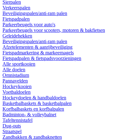
Sierpalen
Verkeerspalen
Beveiligingspalen/anti-ram palen
Fietspadpalen
Parkeerbeugels voor auto's
Parkeerbeugels voor scooters, motoren & bakfietsen
Geleidehekken
Beveiligingspalen/anti-ram palen
Afzetelementen & aanrijbeveiliging
Fietspadmarkering & markeernagels
Fietspadpalen & fietspadsvoorzieningen
Alle sportkooien
Alle doelen
Omnistadium
Pannavelden
Hockeykooien
Voetbaldoelen
Hockeydoelen & handbaldoelen
Basketbalbaskets & basketbalpalen
Korfbalbaskets en korfbalpalen
Badminton- & volleybalnet
Tafeltennistafel
Dug-outs
Straatspel
Zandbakken & zandbaknetten