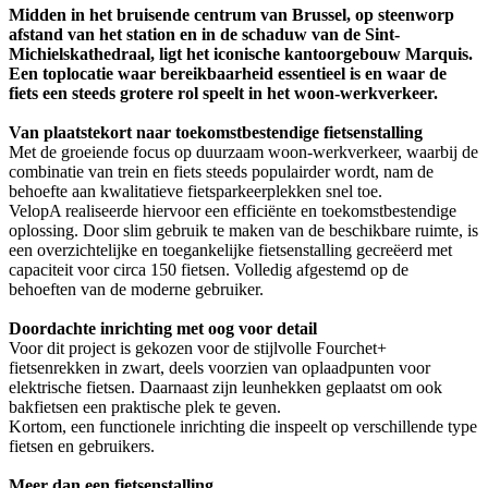
Midden in het bruisende centrum van Brussel, op steenworp
afstand van het station en in de schaduw van de Sint-
Michielskathedraal, ligt het iconische kantoorgebouw Marquis.
Een toplocatie waar bereikbaarheid essentieel is en waar de
fiets een steeds grotere rol speelt in het woon-werkverkeer.
Van plaatstekort naar toekomstbestendige fietsenstalling
Met de groeiende focus op duurzaam woon-werkverkeer, waarbij de
combinatie van trein en fiets steeds populairder wordt, nam de
behoefte aan kwalitatieve fietsparkeerplekken snel toe.
VelopA realiseerde hiervoor een efficiënte en toekomstbestendige
oplossing. Door slim gebruik te maken van de beschikbare ruimte, is
een overzichtelijke en toegankelijke fietsenstalling gecreëerd met
capaciteit voor circa 150 fietsen. Volledig afgestemd op de
behoeften van de moderne gebruiker.
Doordachte inrichting met oog voor detail
Voor dit project is gekozen voor de stijlvolle Fourchet+
fietsenrekken in zwart, deels voorzien van oplaadpunten voor
elektrische fietsen. Daarnaast zijn leunhekken geplaatst om ook
bakfietsen een praktische plek te geven.
Kortom, een functionele inrichting die inspeelt op verschillende type
fietsen en gebruikers.
Meer dan een fietsenstalling