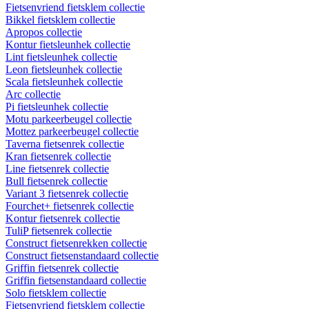
Fietsenvriend fietsklem collectie
Bikkel fietsklem collectie
Apropos collectie
Kontur fietsleunhek collectie
Lint fietsleunhek collectie
Leon fietsleunhek collectie
Scala fietsleunhek collectie
Arc collectie
Pi fietsleunhek collectie
Motu parkeerbeugel collectie
Mottez parkeerbeugel collectie
Taverna fietsenrek collectie
Kran fietsenrek collectie
Line fietsenrek collectie
Bull fietsenrek collectie
Variant 3 fietsenrek collectie
Fourchet+ fietsenrek collectie
Kontur fietsenrek collectie
TuliP fietsenrek collectie
Construct fietsenrekken collectie
Construct fietsenstandaard collectie
Griffin fietsenrek collectie
Griffin fietsenstandaard collectie
Solo fietsklem collectie
Fietsenvriend fietsklem collectie