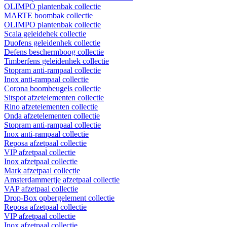
OLIMPO plantenbak collectie
MARTE boombak collectie
OLIMPO plantenbak collectie
Scala geleidehek collectie
Duofens geleidenhek collectie
Defens beschermboog collectie
Timberfens geleidenhek collectie
Stopram anti-rampaal collectie
Inox anti-rampaal collectie
Corona boombeugels collectie
Sitspot afzetelementen collectie
Rino afzetelementen collectie
Onda afzetelementen collectie
Stopram anti-rampaal collectie
Inox anti-rampaal collectie
Reposa afzetpaal collectie
VIP afzetpaal collectie
Inox afzetpaal collectie
Mark afzetpaal collectie
Amsterdammertje afzetpaal collectie
VAP afzetpaal collectie
Drop-Box opbergelement collectie
Reposa afzetpaal collectie
VIP afzetpaal collectie
Inox afzetpaal collectie