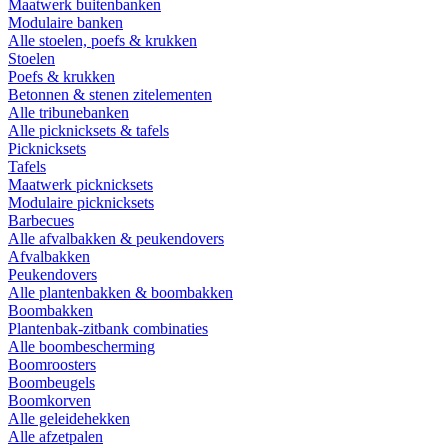
Maatwerk buitenbanken
Modulaire banken
Alle stoelen, poefs & krukken
Stoelen
Poefs & krukken
Betonnen & stenen zitelementen
Alle tribunebanken
Alle picknicksets & tafels
Picknicksets
Tafels
Maatwerk picknicksets
Modulaire picknicksets
Barbecues
Alle afvalbakken & peukendovers
Afvalbakken
Peukendovers
Alle plantenbakken & boombakken
Boombakken
Plantenbak-zitbank combinaties
Alle boombescherming
Boomroosters
Boombeugels
Boomkorven
Alle geleidehekken
Alle afzetpalen