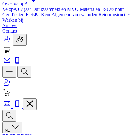
Over VelopA
VelopA 67 jaar
Duurzaamheid en MVO
Materialen
FSC®-hout
Certificaten
FietsParKeur
Algemene voorwaarden
Retourinstructies
Werken bij
Nieuws
Contact
NL