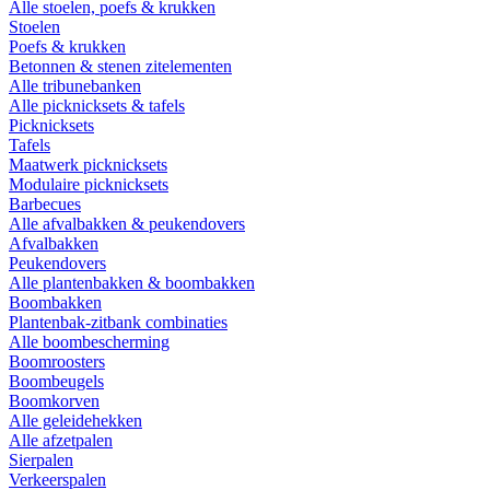
Alle stoelen, poefs & krukken
Stoelen
Poefs & krukken
Betonnen & stenen zitelementen
Alle tribunebanken
Alle picknicksets & tafels
Picknicksets
Tafels
Maatwerk picknicksets
Modulaire picknicksets
Barbecues
Alle afvalbakken & peukendovers
Afvalbakken
Peukendovers
Alle plantenbakken & boombakken
Boombakken
Plantenbak-zitbank combinaties
Alle boombescherming
Boomroosters
Boombeugels
Boomkorven
Alle geleidehekken
Alle afzetpalen
Sierpalen
Verkeerspalen