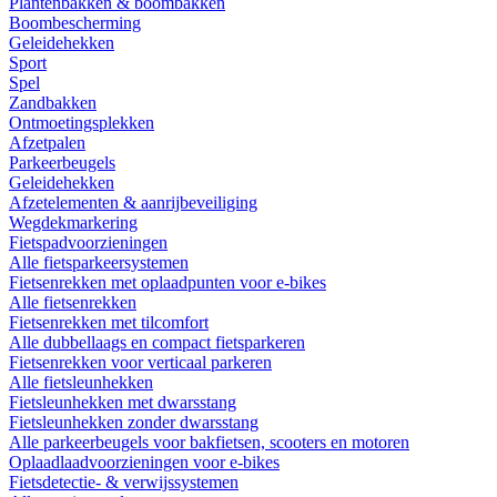
Plantenbakken & boombakken
Boombescherming
Geleidehekken
Sport
Spel
Zandbakken
Ontmoetingsplekken
Afzetpalen
Parkeerbeugels
Geleidehekken
Afzetelementen & aanrijbeveiliging
Wegdekmarkering
Fietspadvoorzieningen
Alle fietsparkeersystemen
Fietsenrekken met oplaadpunten voor e-bikes
Alle fietsenrekken
Fietsenrekken met tilcomfort
Alle dubbellaags en compact fietsparkeren
Fietsenrekken voor verticaal parkeren
Alle fietsleunhekken
Fietsleunhekken met dwarsstang
Fietsleunhekken zonder dwarsstang
Alle parkeerbeugels voor bakfietsen, scooters en motoren
Oplaadlaadvoorzieningen voor e-bikes
Fietsdetectie- & verwijssystemen