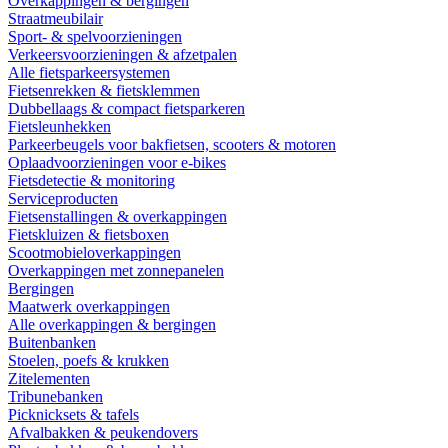
Overkappingen & bergingen
Straatmeubilair
Sport- & spelvoorzieningen
Verkeersvoorzieningen & afzetpalen
Alle fietsparkeersystemen
Fietsenrekken & fietsklemmen
Dubbellaags & compact fietsparkeren
Fietsleunhekken
Parkeerbeugels voor bakfietsen, scooters & motoren
Oplaadvoorzieningen voor e-bikes
Fietsdetectie & monitoring
Serviceproducten
Fietsenstallingen & overkappingen
Fietskluizen & fietsboxen
Scootmobieloverkappingen
Overkappingen met zonnepanelen
Bergingen
Maatwerk overkappingen
Alle overkappingen & bergingen
Buitenbanken
Stoelen, poefs & krukken
Zitelementen
Tribunebanken
Picknicksets & tafels
Afvalbakken & peukendovers