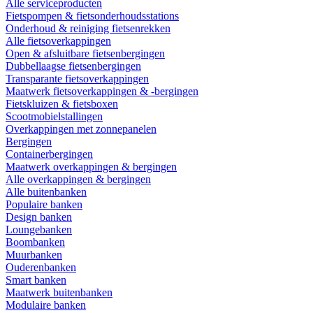
Alle serviceproducten
Fietspompen & fietsonderhoudsstations
Onderhoud & reiniging fietsenrekken
Alle fietsoverkappingen
Open & afsluitbare fietsenbergingen
Dubbellaagse fietsenbergingen
Transparante fietsoverkappingen
Maatwerk fietsoverkappingen & -bergingen
Fietskluizen & fietsboxen
Scootmobielstallingen
Overkappingen met zonnepanelen
Bergingen
Containerbergingen
Maatwerk overkappingen & bergingen
Alle overkappingen & bergingen
Alle buitenbanken
Populaire banken
Design banken
Loungebanken
Boombanken
Muurbanken
Ouderenbanken
Smart banken
Maatwerk buitenbanken
Modulaire banken