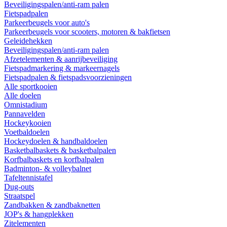
Beveiligingspalen/anti-ram palen
Fietspadpalen
Parkeerbeugels voor auto's
Parkeerbeugels voor scooters, motoren & bakfietsen
Geleidehekken
Beveiligingspalen/anti-ram palen
Afzetelementen & aanrijbeveiliging
Fietspadmarkering & markeernagels
Fietspadpalen & fietspadsvoorzieningen
Alle sportkooien
Alle doelen
Omnistadium
Pannavelden
Hockeykooien
Voetbaldoelen
Hockeydoelen & handbaldoelen
Basketbalbaskets & basketbalpalen
Korfbalbaskets en korfbalpalen
Badminton- & volleybalnet
Tafeltennistafel
Dug-outs
Straatspel
Zandbakken & zandbaknetten
JOP's & hangplekken
Zitelementen