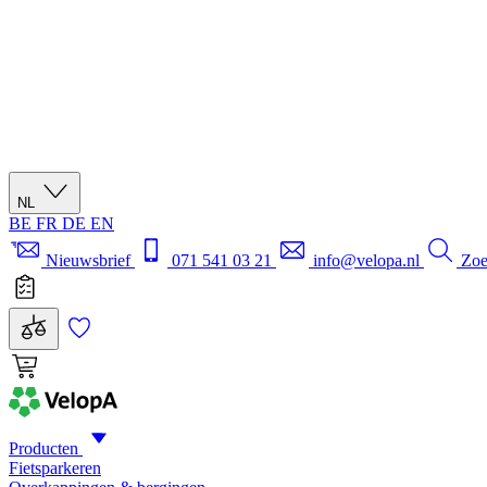
NL
BE
FR
DE
EN
Nieuwsbrief
071 541 03 21
info@velopa.nl
Zo
Producten
Fietsparkeren