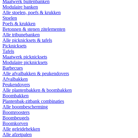
Maatwerk buitenbanken
Modulaire banken
Alle stoelen, poefs & krukken
Stoelen
Poefs & krukken
Betonnen & stenen zitelementen
Alle tribunebanken
Alle picknicksets & tafels
Picknicksets
Tafels
Maatwerk picknicksets
Modulaire picknicksets
Barbecues
Alle afvalbakken & peukendovers
Afvalbakken
Peukendovers
Alle plantenbakken & boombakken
Boombakken
Plantenbak-zitbank combinaties
Alle boombescherming
Boomroosters
Boombeugels
Boomkorven
Alle geleidehekken
Alle afzetpalen