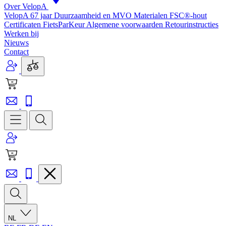
Over VelopA
VelopA 67 jaar
Duurzaamheid en MVO
Materialen
FSC®-hout
Certificaten
FietsParKeur
Algemene voorwaarden
Retourinstructies
Werken bij
Nieuws
Contact
NL