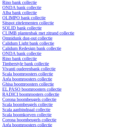
Rino bank collectie
ONDA bank collectie
Alba bank collectie
OLIMPO bank collectie
Sitspot zitelementen collectie
SOLID bank collectie
CLIMB plantenbak met zitrand collectie
Omnidunk dug-out collectie
Calidum Light bank collectie
Calidum Redesign bank collectie
ONDA bank collectie
Rino bank collectie
Timberstyle bank collectie
Vivanti ouderenbank collectie
Scala boomroosters collectie
Aréa boomroosters collectie
Ghisa boomroosters collectie
EL PASO boomroosters collectie
RADICI boomroosters collectie
Corona boombeugels collectie
Scala boombeugels collectie
Scala aanbindpaal collectie
Scala boomkorven collectie
Corona boombeugels collectie
Aréa boomroosters collectie