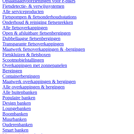
Oplaadlaadvoorzieningen voor e-bikes
Fietsdetectie- & verwijssystemen
Alle serviceproducten
Fietspompen & fietsonderhoudsstations
Onderhoud & reiniging fietsenrekken
Alle fietsoverkappingen
Open & afsluitbare fietsenbergingen
Dubbellaagse fietsenbergingen
Transparante fietsoverkappingen
Maatwerk fietsoverkappingen & -bergingen
Fietskluizen & fietsboxen
Scootmobielstallingen
Overkappingen met zonnepanelen
Bergingen
Containerbergingen
Maatwerk overkappingen & bergingen
Alle overkappingen & bergingen
Alle buitenbanken
Populaire banken
Design banken
Loungebanken
Boombanken
Muurbanken
Ouderenbanken
Smart banken