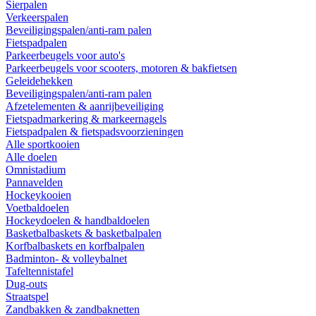
Sierpalen
Verkeerspalen
Beveiligingspalen/anti-ram palen
Fietspadpalen
Parkeerbeugels voor auto's
Parkeerbeugels voor scooters, motoren & bakfietsen
Geleidehekken
Beveiligingspalen/anti-ram palen
Afzetelementen & aanrijbeveiliging
Fietspadmarkering & markeernagels
Fietspadpalen & fietspadsvoorzieningen
Alle sportkooien
Alle doelen
Omnistadium
Pannavelden
Hockeykooien
Voetbaldoelen
Hockeydoelen & handbaldoelen
Basketbalbaskets & basketbalpalen
Korfbalbaskets en korfbalpalen
Badminton- & volleybalnet
Tafeltennistafel
Dug-outs
Straatspel
Zandbakken & zandbaknetten