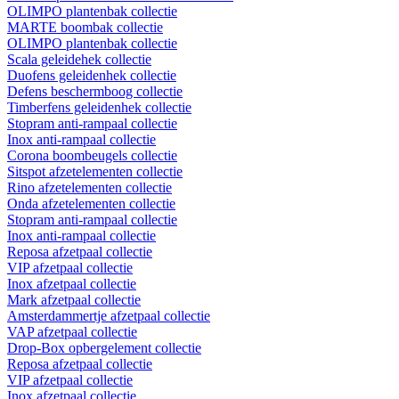
OLIMPO plantenbak collectie
MARTE boombak collectie
OLIMPO plantenbak collectie
Scala geleidehek collectie
Duofens geleidenhek collectie
Defens beschermboog collectie
Timberfens geleidenhek collectie
Stopram anti-rampaal collectie
Inox anti-rampaal collectie
Corona boombeugels collectie
Sitspot afzetelementen collectie
Rino afzetelementen collectie
Onda afzetelementen collectie
Stopram anti-rampaal collectie
Inox anti-rampaal collectie
Reposa afzetpaal collectie
VIP afzetpaal collectie
Inox afzetpaal collectie
Mark afzetpaal collectie
Amsterdammertje afzetpaal collectie
VAP afzetpaal collectie
Drop-Box opbergelement collectie
Reposa afzetpaal collectie
VIP afzetpaal collectie
Inox afzetpaal collectie