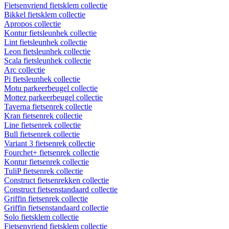
Fietsenvriend fietsklem collectie
Bikkel fietsklem collectie
Apropos collectie
Kontur fietsleunhek collectie
Lint fietsleunhek collectie
Leon fietsleunhek collectie
Scala fietsleunhek collectie
Arc collectie
Pi fietsleunhek collectie
Motu parkeerbeugel collectie
Mottez parkeerbeugel collectie
Taverna fietsenrek collectie
Kran fietsenrek collectie
Line fietsenrek collectie
Bull fietsenrek collectie
Variant 3 fietsenrek collectie
Fourchet+ fietsenrek collectie
Kontur fietsenrek collectie
TuliP fietsenrek collectie
Construct fietsenrekken collectie
Construct fietsenstandaard collectie
Griffin fietsenrek collectie
Griffin fietsenstandaard collectie
Solo fietsklem collectie
Fietsenvriend fietsklem collectie