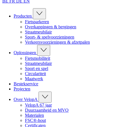
BE
FR
DE
EN
Producten
Fietsparkeren
Overkappingen & bergingen
Straatmeubilair
Sport- & spelvoorzieningen
Verkeersvoorzieningen & afzetpalen
Oplossingen
Fietsmobiliteit
Straatmeubilair
Sport en spel
Circulariteit
Maatwerk
Bestekservice
Projecten
Over VelopA
VelopA 67 jaar
Duurzaamheid en MVO
Materialen
FSC®-hout
Certificaten