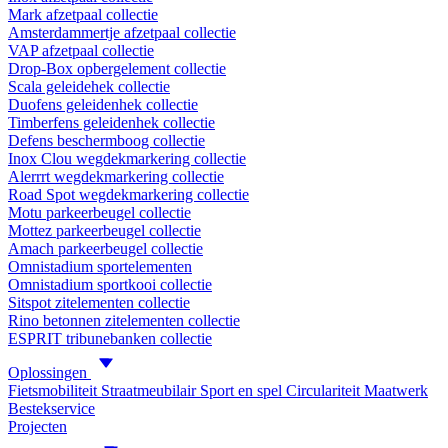
Mark afzetpaal collectie
Amsterdammertje afzetpaal collectie
VAP afzetpaal collectie
Drop-Box opbergelement collectie
Scala geleidehek collectie
Duofens geleidenhek collectie
Timberfens geleidenhek collectie
Defens beschermboog collectie
Inox Clou wegdekmarkering collectie
Alerrrt wegdekmarkering collectie
Road Spot wegdekmarkering collectie
Motu parkeerbeugel collectie
Mottez parkeerbeugel collectie
Amach parkeerbeugel collectie
Omnistadium sportelementen
Omnistadium sportkooi collectie
Sitspot zitelementen collectie
Rino betonnen zitelementen collectie
ESPRIT tribunebanken collectie
Oplossingen
Fietsmobiliteit
Straatmeubilair
Sport en spel
Circulariteit
Maatwerk
Bestekservice
Projecten