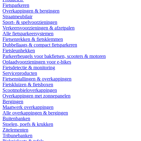
Fietsparkeren
Overkappingen & bergingen
Straatmeubilair
Sport- & spelvoorzieningen
Verkeersvoorzieningen & afzetpalen
Alle fietsparkeersystemen
Fietsenrekken & fietsklemmen
Dubbellaags & compact fietsparkeren
Fietsleunhekken
Parkeerbeugels voor bakfietsen, scooters & motoren
Oplaadvoorzieningen voor e-bikes
Fietsdetectie & monitoring
Serviceproducten
Fietsenstallingen & overkappingen
Fietskluizen & fietsboxen
Scootmobieloverkappingen
Overkappingen met zonnepanelen
Bergingen
Maatwerk overkappingen
Alle overkappingen & bergingen
Buitenbanken
Stoelen, poefs & krukken
Zitelementen
Tribunebanken