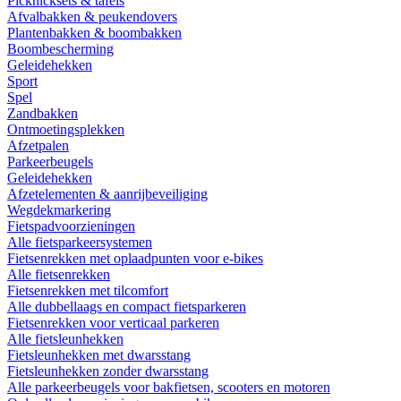
Picknicksets & tafels
Afvalbakken & peukendovers
Plantenbakken & boombakken
Boombescherming
Geleidehekken
Sport
Spel
Zandbakken
Ontmoetingsplekken
Afzetpalen
Parkeerbeugels
Geleidehekken
Afzetelementen & aanrijbeveiliging
Wegdekmarkering
Fietspadvoorzieningen
Alle fietsparkeersystemen
Fietsenrekken met oplaadpunten voor e-bikes
Alle fietsenrekken
Fietsenrekken met tilcomfort
Alle dubbellaags en compact fietsparkeren
Fietsenrekken voor verticaal parkeren
Alle fietsleunhekken
Fietsleunhekken met dwarsstang
Fietsleunhekken zonder dwarsstang
Alle parkeerbeugels voor bakfietsen, scooters en motoren