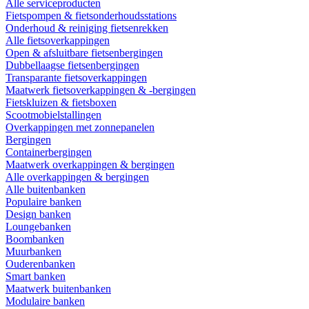
Alle serviceproducten
Fietspompen & fietsonderhoudsstations
Onderhoud & reiniging fietsenrekken
Alle fietsoverkappingen
Open & afsluitbare fietsenbergingen
Dubbellaagse fietsenbergingen
Transparante fietsoverkappingen
Maatwerk fietsoverkappingen & -bergingen
Fietskluizen & fietsboxen
Scootmobielstallingen
Overkappingen met zonnepanelen
Bergingen
Containerbergingen
Maatwerk overkappingen & bergingen
Alle overkappingen & bergingen
Alle buitenbanken
Populaire banken
Design banken
Loungebanken
Boombanken
Muurbanken
Ouderenbanken
Smart banken
Maatwerk buitenbanken
Modulaire banken