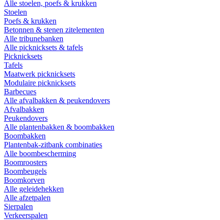
Alle stoelen, poefs & krukken
Stoelen
Poefs & krukken
Betonnen & stenen zitelementen
Alle tribunebanken
Alle picknicksets & tafels
Picknicksets
Tafels
Maatwerk picknicksets
Modulaire picknicksets
Barbecues
Alle afvalbakken & peukendovers
Afvalbakken
Peukendovers
Alle plantenbakken & boombakken
Boombakken
Plantenbak-zitbank combinaties
Alle boombescherming
Boomroosters
Boombeugels
Boomkorven
Alle geleidehekken
Alle afzetpalen
Sierpalen
Verkeerspalen