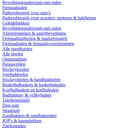
Beveiligingspalen/anti-ram palen
Fietspadpalen
Parkeerbeugels voor auto's
Parkeerbeugels voor scooters, motoren & bakfietsen
Geleidehekken
Beveiligingspalen/anti-ram palen
Afzetelementen & aanrijbeveiliging
Fietspadmarkering & markeernagels
Fietspadpalen & fietspadsvoorzieningen
Alle sportkooien
Alle doelen
Omnistadium
Pannavelden
Hockeykooien
Voetbaldoelen
Hockeydoelen & handbaldoelen
Basketbalbaskets & basketbalpalen
Korfbalbaskets en korfbalpalen
Badminton- & volleybalnet
Tafeltennistafel
Dug-outs
Straatspel
Zandbakken & zandbaknetten
JOP's & hangplekken
Zitelementen