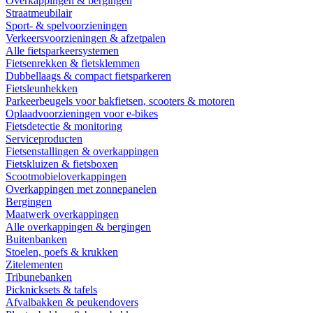
Overkappingen & bergingen
Straatmeubilair
Sport- & spelvoorzieningen
Verkeersvoorzieningen & afzetpalen
Alle fietsparkeersystemen
Fietsenrekken & fietsklemmen
Dubbellaags & compact fietsparkeren
Fietsleunhekken
Parkeerbeugels voor bakfietsen, scooters & motoren
Oplaadvoorzieningen voor e-bikes
Fietsdetectie & monitoring
Serviceproducten
Fietsenstallingen & overkappingen
Fietskluizen & fietsboxen
Scootmobieloverkappingen
Overkappingen met zonnepanelen
Bergingen
Maatwerk overkappingen
Alle overkappingen & bergingen
Buitenbanken
Stoelen, poefs & krukken
Zitelementen
Tribunebanken
Picknicksets & tafels
Afvalbakken & peukendovers