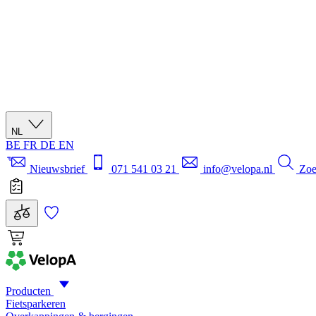
NL
BE
FR
DE
EN
Nieuwsbrief
071 541 03 21
info@velopa.nl
Zo
Producten
Fietsparkeren