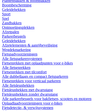
Plantenbakken & boombakken
Boombescherming
Geleidehekken
Sport
Spel
Zandbakken
Ontmoetingsplekken
Afzetpalen
Parkeerbeugels
Geleidehekken
Afzetelementen & aanrijbeveiliging
Wegdekmarkering
Fietspadvoorzieningen
Alle fietsparkeersystemen
Fietsenrekken met oplaadpunten voor e-bikes
Alle fietsenrekken
Fietsenrekken met tilcomfort
Alle dubbellaags en compact fietsparkeren
Fietsenrekken voor verticaal parkeren
Alle fietsleunhekken
Fietsleunhekken met dwarsstang
Fietsleunhekken zonder dwarsstang
Alle parkeerbeugels voor bakfietsen, scooters en motoren
Oplaadlaadvoorzieningen voor e-bikes
Fietsdetectie- & verwijssystemen