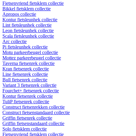
Fietsenvriend fietsklem collectie
Bikkel fietsklem collectie
Apropos collectie
Kontur fietsleunhek collectie
Lint fietsleunhek collectie
Leon fietsleunhek collectie
Scala fietsleunhek collectie
Arc collectie
Pi fietsleunhek collectie
Motu parkeerbeugel collectie
Mottez parkeerbeugel collectie
Taverna fietsenrek collectie
Kran fietsenrek collectie
Line fietsenrek collectie
Bull fietsenrek collectie
Variant 3 fietsenrek collectie
Fourchet+ fietsenrek collectie
Kontur fietsenrek collectie
TuliP fietsenrek collectie
Construct fietsenrekken collectie
Construct fietsenstandaard collectie
Griffin fietsenrek collectie
Griffin fietsenstandaard collectie
Solo fietsklem collectie
Fietsenvriend fietsklem collectie