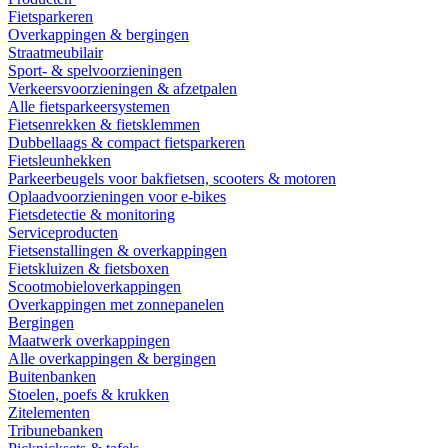
Fietsparkeren
Overkappingen & bergingen
Straatmeubilair
Sport- & spelvoorzieningen
Verkeersvoorzieningen & afzetpalen
Alle fietsparkeersystemen
Fietsenrekken & fietsklemmen
Dubbellaags & compact fietsparkeren
Fietsleunhekken
Parkeerbeugels voor bakfietsen, scooters & motoren
Oplaadvoorzieningen voor e-bikes
Fietsdetectie & monitoring
Serviceproducten
Fietsenstallingen & overkappingen
Fietskluizen & fietsboxen
Scootmobieloverkappingen
Overkappingen met zonnepanelen
Bergingen
Maatwerk overkappingen
Alle overkappingen & bergingen
Buitenbanken
Stoelen, poefs & krukken
Zitelementen
Tribunebanken