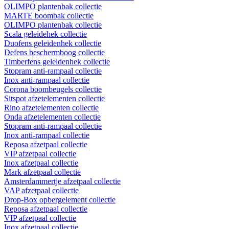
OLIMPO plantenbak collectie
MARTE boombak collectie
OLIMPO plantenbak collectie
Scala geleidehek collectie
Duofens geleidenhek collectie
Defens beschermboog collectie
Timberfens geleidenhek collectie
Stopram anti-rampaal collectie
Inox anti-rampaal collectie
Corona boombeugels collectie
Sitspot afzetelementen collectie
Rino afzetelementen collectie
Onda afzetelementen collectie
Stopram anti-rampaal collectie
Inox anti-rampaal collectie
Reposa afzetpaal collectie
VIP afzetpaal collectie
Inox afzetpaal collectie
Mark afzetpaal collectie
Amsterdammertje afzetpaal collectie
VAP afzetpaal collectie
Drop-Box opbergelement collectie
Reposa afzetpaal collectie
VIP afzetpaal collectie
Inox afzetpaal collectie