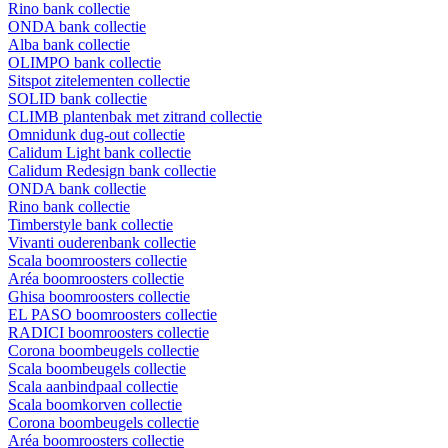
Rino bank collectie
ONDA bank collectie
Alba bank collectie
OLIMPO bank collectie
Sitspot zitelementen collectie
SOLID bank collectie
CLIMB plantenbak met zitrand collectie
Omnidunk dug-out collectie
Calidum Light bank collectie
Calidum Redesign bank collectie
ONDA bank collectie
Rino bank collectie
Timberstyle bank collectie
Vivanti ouderenbank collectie
Scala boomroosters collectie
Aréa boomroosters collectie
Ghisa boomroosters collectie
EL PASO boomroosters collectie
RADICI boomroosters collectie
Corona boombeugels collectie
Scala boombeugels collectie
Scala aanbindpaal collectie
Scala boomkorven collectie
Corona boombeugels collectie
Aréa boomroosters collectie