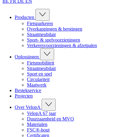
BE
FR
DE
EN
Producten
Fietsparkeren
Overkappingen & bergingen
Straatmeubilair
Sport- & spelvoorzieningen
Verkeersvoorzieningen & afzetpalen
Oplossingen
Fietsmobiliteit
Straatmeubilair
Sport en spel
Circulariteit
Maatwerk
Bestekservice
Projecten
Over VelopA
VelopA 67 jaar
Duurzaamheid en MVO
Materialen
FSC®-hout
Certificaten