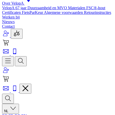
Over VelopA
VelopA 67 jaar
Duurzaamheid en MVO
Materialen
FSC®-hout
Certificaten
FietsParKeur
Algemene voorwaarden
Retourinstructies
Werken bij
Nieuws
Contact
NL