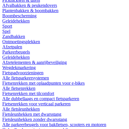
Picknicksets & tafels
Afvalbakken & peukendovers
Plantenbakken & boombakken
Boombescherming
Geleidehekken
Sport
Spel
Zandbakken
Ontmoetingsplekken
Afzetpalen
Parkeerbeugels
Geleidehekken
Afzetelementen & aanrijbeveiliging
Wegdekmarkering
Fietspadvoorzieningen
Alle fietsparkeersystemen
Fietsenrekken met oplaadpunten voor e-bikes
Alle fietsenrekken
Fietsenrekken met tilcomfort
Alle dubbellaags en compact fietsparkeren
Fietsenrekken voor verticaal parkeren
Alle fietsleunhekken
Fietsleunhekken met dwarsstang
Fietsleunhekken zonder dwarsstang
Alle parkeerbeugels voor bakfietsen, scooters en motoren