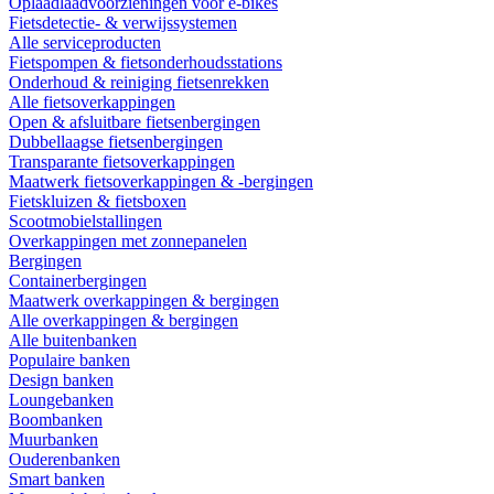
Oplaadlaadvoorzieningen voor e-bikes
Fietsdetectie- & verwijssystemen
Alle serviceproducten
Fietspompen & fietsonderhoudsstations
Onderhoud & reiniging fietsenrekken
Alle fietsoverkappingen
Open & afsluitbare fietsenbergingen
Dubbellaagse fietsenbergingen
Transparante fietsoverkappingen
Maatwerk fietsoverkappingen & -bergingen
Fietskluizen & fietsboxen
Scootmobielstallingen
Overkappingen met zonnepanelen
Bergingen
Containerbergingen
Maatwerk overkappingen & bergingen
Alle overkappingen & bergingen
Alle buitenbanken
Populaire banken
Design banken
Loungebanken
Boombanken
Muurbanken
Ouderenbanken
Smart banken