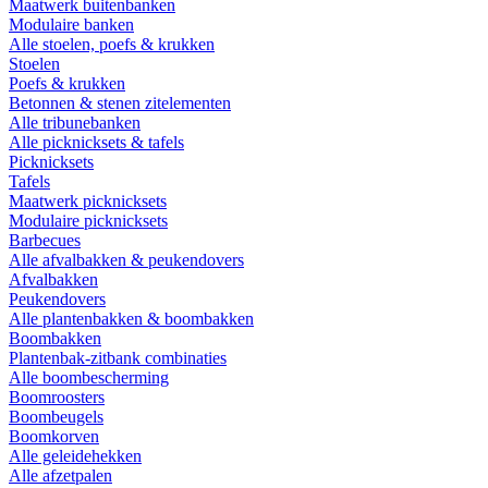
Maatwerk buitenbanken
Modulaire banken
Alle stoelen, poefs & krukken
Stoelen
Poefs & krukken
Betonnen & stenen zitelementen
Alle tribunebanken
Alle picknicksets & tafels
Picknicksets
Tafels
Maatwerk picknicksets
Modulaire picknicksets
Barbecues
Alle afvalbakken & peukendovers
Afvalbakken
Peukendovers
Alle plantenbakken & boombakken
Boombakken
Plantenbak-zitbank combinaties
Alle boombescherming
Boomroosters
Boombeugels
Boomkorven
Alle geleidehekken
Alle afzetpalen