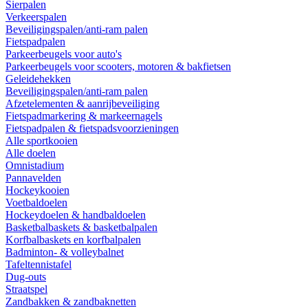
Sierpalen
Verkeerspalen
Beveiligingspalen/anti-ram palen
Fietspadpalen
Parkeerbeugels voor auto's
Parkeerbeugels voor scooters, motoren & bakfietsen
Geleidehekken
Beveiligingspalen/anti-ram palen
Afzetelementen & aanrijbeveiliging
Fietspadmarkering & markeernagels
Fietspadpalen & fietspadsvoorzieningen
Alle sportkooien
Alle doelen
Omnistadium
Pannavelden
Hockeykooien
Voetbaldoelen
Hockeydoelen & handbaldoelen
Basketbalbaskets & basketbalpalen
Korfbalbaskets en korfbalpalen
Badminton- & volleybalnet
Tafeltennistafel
Dug-outs
Straatspel
Zandbakken & zandbaknetten