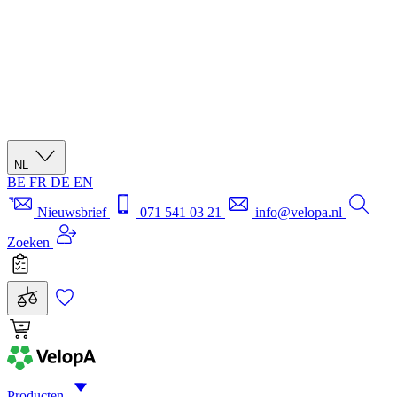
NL
BE
FR
DE
EN
Nieuwsbrief
071 541 03 21
info@velopa.nl
Zoeken
Producten