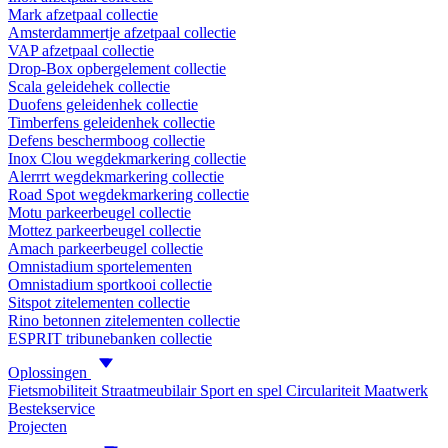
Mark afzetpaal collectie
Amsterdammertje afzetpaal collectie
VAP afzetpaal collectie
Drop-Box opbergelement collectie
Scala geleidehek collectie
Duofens geleidenhek collectie
Timberfens geleidenhek collectie
Defens beschermboog collectie
Inox Clou wegdekmarkering collectie
Alerrrt wegdekmarkering collectie
Road Spot wegdekmarkering collectie
Motu parkeerbeugel collectie
Mottez parkeerbeugel collectie
Amach parkeerbeugel collectie
Omnistadium sportelementen
Omnistadium sportkooi collectie
Sitspot zitelementen collectie
Rino betonnen zitelementen collectie
ESPRIT tribunebanken collectie
Oplossingen
Fietsmobiliteit
Straatmeubilair
Sport en spel
Circulariteit
Maatwerk
Bestekservice
Projecten